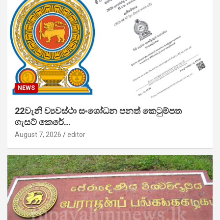
NEWS
22වැනි ව්‍යවස්ථා සංශෝධන පනත් කෙටුම්පත
ගැසට් කෙරේ…
August 7, 2026
editor