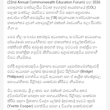
(22nd Annual Commonwealth Education Forum) සහ 2026
පොදුරාජ්‍ය මණ්ඩලයීය විවෘත ඉගෙනුම් ආයතනයේ (COL)
පාලක මණ්ඩල රැස්වීමට සහභාගී වීම සඳහා අග්‍රාමාත්‍ය
ආචාර්ය හරිනි අමරසූරිය අද (18) කටුනායක බණ්ඩාරනායක
ජාත්‍යන්තර ගුවන් තොටුපළින් එක්සත් රාජධානිය බලා පිටත්ව
ගියා ය.
මෙම නිල සංචාරය අතරතුර, අධ්‍යාපනය, සංවර්ධන අධ්‍යයනය,
පර්යේෂණ සහයෝගීතාව සහ ජාත්‍යන්තර හවුල්කාරිත්වය
ශක්තිමත් කිරීම අරමුණු කරගත් ඉහළ මට්ටමේ ශාස්ත්‍රීය හා
රාජ්‍ය තාන්ත්‍රික හමුවීම් කිහිපයකට අග්‍රාමාත්‍යතුමිය සහභාගී
වීමට නියමිතය.
එහිදී අග්‍රාමාත්‍යතුමිය බ්‍රිතාන්‍ය අධ්‍යාපන දෙපාර්තමේන්තුවේදී
එරට අධ්‍යාපන ලේකම් (අමාත්‍ය) බ්‍රිජට් පිලිප්සන් (Bridget
Phillipson) මහත්මිය හමුවී අධ්‍යාපන සහ ඒ ආශ්‍රිත ක්ෂේත්‍රවල
සහයෝගීතාව පිළිබඳව සාකච්ඡා කිරීමට නියමිතය.
මීට අමතරව, ශ්‍රී ලංකාව සහ එක්සත් රාජධානිය අතර
ද්විපාර්ශ්වික සබඳතා සහ සහයෝගීතාව පිළිබඳව සාකච්ඡා
කිරීම සඳහා බ්‍රිතාන්‍ය විදේශ ලේකම් (අමාත්‍ය) ඉවෙට් කූපර්
(Yvette Cooper) මහත්මිය සමඟ ද විශේෂ සාකච්ඡාවක්