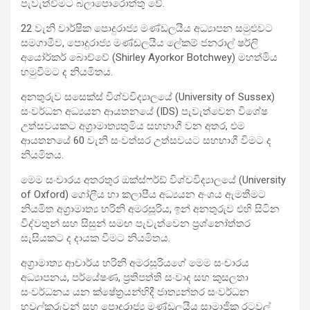
පැවැත්වීමට බලාපොරොත්තු වේ.
22 වැනි වාර්ෂික පොදුරාජ්‍ය මණ්ඩලයීය අධ්‍යාපන සමුළුවට
සමගාමීව, පොදුරාජ්‍ය මණ්ඩලයීය ලේකම් ජනරාල් ෂර්ලි
අයෝර්කර් බොච්වේ (Shirley Ayorkor Botchwey) මහත්මිය
හමුවීමට ද නියමිතය.
අනතුරුව සසෙක්ස් විශ්වවිද්‍යාලයේ (University of Sussex)
සංවර්ධන අධ්‍යයන ආයතනයේ (IDS) පැවැත්වෙන විශේෂ
උත්සවයකට අග්‍රාමාත්‍යතුමිය සහභාගී වන අතර, එම
ආයතනයේ 60 වැනි සංවත්සර උත්සවයට සහභාගී විමට ද
නියමිතය.
මෙම සංචාරය අතරතුර ඔක්ස්ෆර්ඩ් විශ්වවිද්‍යාලයේ (University
of Oxford) ගෝලීය හා කලාපීය අධ්‍යයන අංශය ඇමතීමට
නියමිත අග්‍රාමාත්‍ය හරිනි අමරසූරිය, ඉන් අනතුරුව එහි සිටින
විද්වතුන් සහ සිසුන් සමඟ පැවැත්වෙන ප්‍රශ්නෝත්තර
සැසියකට ද දායක වීමට නියමිතය.
අග්‍රාමාත්‍ය ආචාර්ය හරිනි අමරසූරියගේ මෙම සංචාරය
අධ්‍යාපනය, පර්යේෂණ, ප්‍රතිපත්ති සංවාද සහ කුසලතා
සංවර්ධනය යන ක්ෂේත්‍රයන්හිදී ජාත්‍යන්තර සංවර්ධන
හවුල්කරුවන් සහ පොදුරාජ්‍ය මණ්ඩලයීය සාමාජික රටවල්