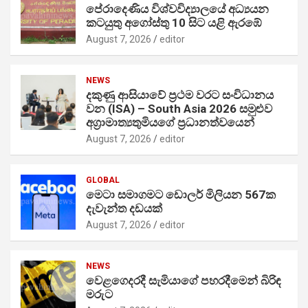
පේරාදෙණිය විශ්වවිද්‍යාලයේ අධ්‍යයන
කටයුතු අගෝස්තු 10 සිට යළි ඇරඹේ
August 7, 2026
editor
NEWS
දකුණු ආසියාවේ ප්‍රථම වරට සංවිධානය
වන (ISA) – South Asia 2026 සමුළුව
අග්‍රාමාත්‍යතුමියගේ ප්‍රධානත්වයෙන්
August 7, 2026
editor
GLOBAL
මෙටා සමාගමට ඩොලර් මිලියන 567ක
දැවැන්ත දඩයක්
August 7, 2026
editor
NEWS
වෙළගෙදරදී සැමියාගේ පහරදීමෙන් බිරිඳ
මරුට