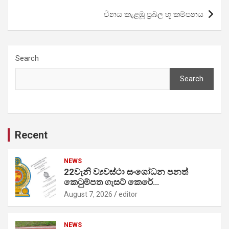
චීනය කැළඹූ ප්‍රබල භූ කම්පනය
Search
Search
Recent
NEWS
22වැනි ව්‍යවස්ථා සංශෝධන පනත්
කෙටුම්පත ගැසට් කෙරේ…
August 7, 2026
editor
NEWS