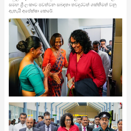
සමඟ ශ්‍රී ලංකාව පවත්වන සබඳතා තවදුරටත් ශක්තිමත් වනු
ඇතැයි අපේක්ෂා කෙරේ.