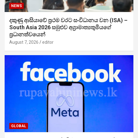
NEWS
දකුණු ආසියාවේ ප්‍රථම වරට සංවිධානය වන (ISA) –
South Asia 2026 සමුළුව අග්‍රාමාත්‍යතුමියගේ
ප්‍රධානත්වයෙන්
August 7, 2026
editor
GLOBAL