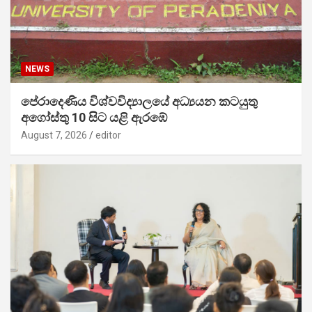
NEWS
පේරාදෙණිය විශ්වවිද්‍යාලයේ අධ්‍යයන කටයුතු
අගෝස්තු 10 සිට යළි ඇරඹේ
August 7, 2026
editor