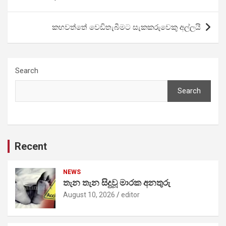
navigation
කහවත්තේ වෙඩිතැබීමට සැකකරුවෙකු අල්ලයි
Search
Search
Recent
NEWS
තැන තැන සිදුවූ මාරක අනතුරු
August 10, 2026
editor