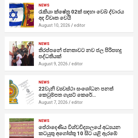
NEWS
රැකියා ක්ෂේත්‍ර 02ක් සඳහා වෙබ් ද්වාරය
අද විවෘත වෙයි
August 10, 2026
editor
NEWS
තිරප්පනේ ජනතාවට නව ජල පිරිපහදු
පද්ධතියක්
August 9, 2026
editor
NEWS
22වැනි ව්‍යවස්ථා සංශෝධන පනත්
කෙටුම්පත ගැසට් කෙරේ…
August 7, 2026
editor
NEWS
පේරාදෙණිය විශ්වවිද්‍යාලයේ අධ්‍යයන
කටයුතු අගෝස්තු 10 සිට යළි ඇරඹේ