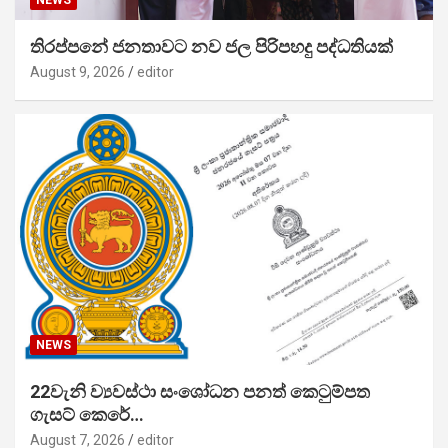
NEWS
තිරප්පනේ ජනතාවට නව ජල පිරිපහදු පද්ධතියක්
August 9, 2026
editor
NEWS
22වැනි ව්‍යවස්ථා සංශෝධන පනත් කෙටුම්පත
ගැසට් කෙරේ…
August 7, 2026
editor