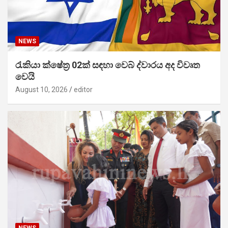
NEWS
රැකියා ක්ෂේත්‍ර 02ක් සඳහා වෙබ් ද්වාරය අද විවෘත
වෙයි
August 10, 2026
editor