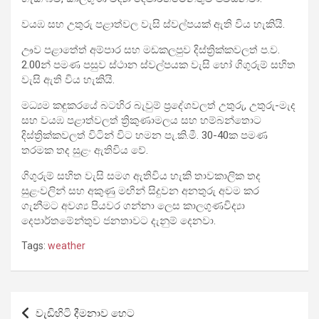
වයඹ සහ උතුරු පළාත්වල වැසි ස්වල්පයක් ඇති විය හැකියි.
ඌව පළාතේත් අම්පාර සහ මඩකලපුව දිස්ත්‍රික්කවලත් ප.ව.
2.00න් පමණ පසුව ස්ථාන ස්වල්පයක වැසි හෝ ගිගුරුම් සහිත
වැසි ඇති විය හැකියි.
මධ්‍යම කඳුකරයේ බටහිර බැවුම් ප්‍රදේශවලත් උතුරු, උතුරු-මැද
සහ වයඹ පළාත්වලත් ත්‍රිකුණාමලය සහ හම්බන්තොට
දිස්ත්‍රික්කවලත් විටින් විට හමන පැ.කි.මී. 30-40ක පමණ
තරමක තද සුළං ඇතිවිය වේ.
ගිගුරුම් සහිත වැසි සමග ඇතිවිය හැකි තාවකාලික තද
සුළංවලින් සහ අකුණු මඟින් සිදුවන අනතුරු අවම කර
ගැනීමට අවශ්‍ය පියවර ගන්නා ලෙස කාලගුණවිද්‍යා
දෙපාර්තමේන්තුව ජනතාවට දැනුම් දෙනවා.
Tags:
weather
Post
වැඩිහිටි දීමනාව හෙට