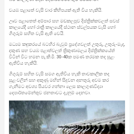
‍වයඹ පළාතේ වැසි වාර කිහිපයක් ඇති විය හැකියි.
ඌව පළාතෙත් අම්පාර සහ මඩකලපුව දිස්ත්‍රික්කවලත් සවස්
කාලයේදී හෝ රාත්‍රී කාලයේදී ස්ථාන ස්වල්පයක වැසි හෝ
ගිගුරුම් සහිත වැසි ඇති වෙයි.
මධ්‍යම කඳුකරයේ බටහිර බැවුම් ප්‍රදේශවලත් උතුරු, උතුරු-මැද,
දකුණ සහ වයඹ පළාත්වලත් ත්‍රිකුණාමලය දිස්ත්‍රික්කයේත්
විටින් විට හමන පැ.කි.මී. 30-40ක පමණ තරමක තද සුළං
ඇතිවිය හැකියි.
ගිගුරුම් සහිත වැසි සමග ඇතිවිය හැකි තාවකාලික තද
සුළංවලින් සහ අකුණු මඟින් සිදුවන අනතුරු අවම කර
ගැනීමට අවශ්‍ය පියවර ගන්නා ලෙස කාලගුණවිද්‍යා
දෙපාර්තමේන්තුව ජනතාවට දැනුම් දෙනවා.