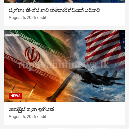
ජැෆ්නා කිංග්ස් නව හිමිකාරීත්වයක් යටතට
August 5, 2026
editor
NEWS
හෝමුස් ගැන ඉඟියක්
August 5, 2026
editor