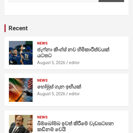
Recent
NEWS
ජැෆ්නා කිංග්ස් නව හිමිකාරීත්වයක්
යටතට
August 5, 2026
editor
NEWS
හෝමුස් ගැන ඉඟියක්
August 5, 2026
editor
NEWS
බිම්බෝම්බ ඉවත් කිරීමේ වැඩසටහන
කඩිනම් වෙයි