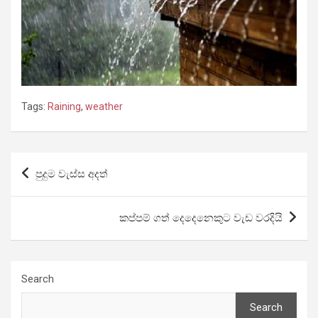
Tags:
Raining
,
weather
Post
පුදුම වැස්ස අදත්
navigation
කප්පම් ගත් දෙදෙනෙකුට වැඩ වරදියි
Search
Search