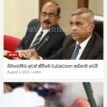
NEWS
බිම්බෝම්බ ඉවත් කිරීමේ වැඩසටහන කඩිනම් වෙයි
August 5, 2026
editor