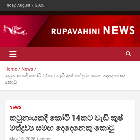
Skip
Friday, August 7, 2026
to
content
Rupavahini News
Home
News
කටුනායකදී කෝටි 14කට වැඩි කුෂ් මත්ද්‍රව්‍ය සමඟ දෙදෙනෙකු
කොටු
NEWS
කටුනායකදී කෝටි 14කට වැඩි කුෂ්
මත්ද්‍රව්‍ය සමඟ දෙදෙනෙකු කොටු
May 18, 2026
editor