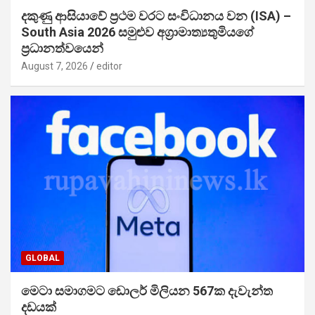
දකුණු ආසියාවේ ප්‍රථම වරට සංවිධානය වන (ISA) –
South Asia 2026 සමුළුව අග්‍රාමාත්‍යතුමියගේ
ප්‍රධානත්වයෙන්
August 7, 2026
editor
GLOBAL
මෙටා සමාගමට ඩොලර් මිලියන 567ක දැවැන්ත
දඩයක්