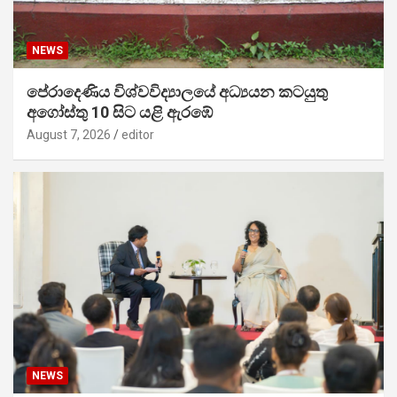
NEWS
පේරාදෙණිය විශ්වවිද්‍යාලයේ අධ්‍යයන කටයුතු
අගෝස්තු 10 සිට යළි ඇරඹේ
August 7, 2026
editor
NEWS