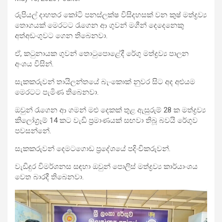
රුපියල් දාහතර කෝටි පනස්ලක්ෂ විසිදහසක් වන කුෂ් මත්ද්‍රව්‍ය
තොගයක් මෙරටට රැගෙන ආ ගුවන් මගීන් දෙදෙනෙකු
අත්අඩංගුවට ගෙන තිබෙනවා.
ඒ, කටුනායක ගුවන් තොටුපොළේදී රේගු මත්ද්‍රව්‍ය පාලන
අංශය විසින්.
සැකකරුවන් තායිලන්තයේ බැංකොක් නුවර සිට අද අළුයම
මෙරටට පැමිණ තිබෙනවා.
ඔවුන් රැගෙන ආ ගමන් මළු දෙකක් තුළ ඇසුරුම් 28 ක මත්ද්‍රව්‍ය
කිලෝග්‍රෑම් 14 කට වැඩි ප්‍රමාණයක් සඟවා තිබූ බවයි රේගුව
පවසන්නේ.
සැකකරුවන් දෙමටගොඩ ප්‍රදේශයේ පදිංචිකරුවන්.
වැඩිදුර විමර්ශනස සඳහා ඔවුන් පොලිස් මත්ද්‍රව්‍ය කාර්යාංශය
වෙත බාරදී තිබෙනවා.