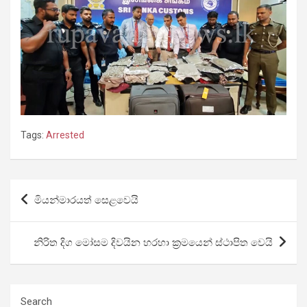
Tags:
Arrested
Post
මියන්මාරයත් සෙළවෙයි
navigation
නිරිත දිග මෝසම දිවයින හරහා ක්‍රමයෙන් ස්ථාපිත වෙයි
Search