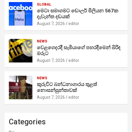
GLOBAL
මෙටා සමාගමට ඩොලර් මිලියන 567ක
දැවැන්ත දඩයක්
August 7, 2026
editor
NEWS
වෙළගෙදරදී සැමියාගේ පහරදීමෙන් බිරිඳ
මරුට
August 7, 2026
editor
NEWS
කුරුවිට බන්ධනාගාරය තුළත්
නොසන්සුන්තාවක්
August 7, 2026
editor
Categories