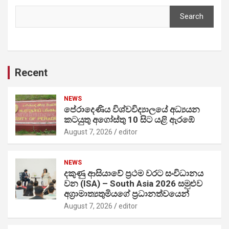
Search
Recent
NEWS
පේරාදෙණිය විශ්වවිද්‍යාලයේ අධ්‍යයන
කටයුතු අගෝස්තු 10 සිට යළි ඇරඹේ
August 7, 2026
editor
NEWS
දකුණු ආසියාවේ ප්‍රථම වරට සංවිධානය
වන (ISA) – South Asia 2026 සමුළුව
අග්‍රාමාත්‍යතුමියගේ ප්‍රධානත්වයෙන්
August 7, 2026
editor