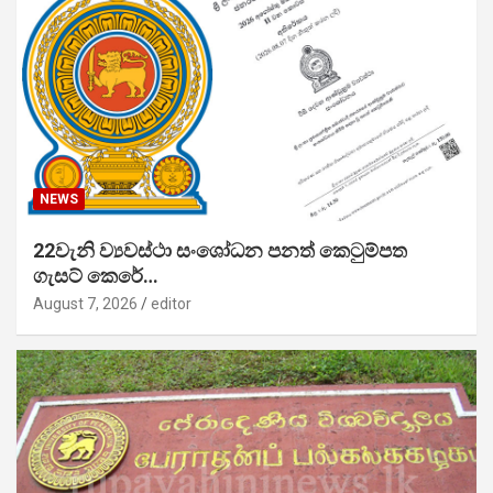
NEWS
22වැනි ව්‍යවස්ථා සංශෝධන පනත් කෙටුම්පත
ගැසට් කෙරේ…
August 7, 2026
editor