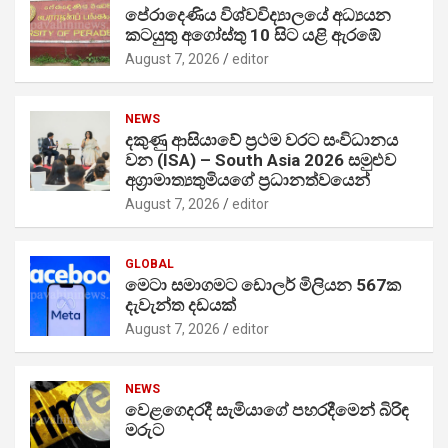
පේරාදෙණිය විශ්වවිද්‍යාලයේ අධ්‍යයන
කටයුතු අගෝස්තු 10 සිට යළි ඇරඹේ
August 7, 2026
editor
NEWS
දකුණු ආසියාවේ ප්‍රථම වරට සංවිධානය
වන (ISA) – South Asia 2026 සමුළුව
අග්‍රාමාත්‍යතුමියගේ ප්‍රධානත්වයෙන්
August 7, 2026
editor
GLOBAL
මෙටා සමාගමට ඩොලර් මිලියන 567ක
දැවැන්ත දඩයක්
August 7, 2026
editor
NEWS
වෙළගෙදරදී සැමියාගේ පහරදීමෙන් බිරිඳ
මරුට