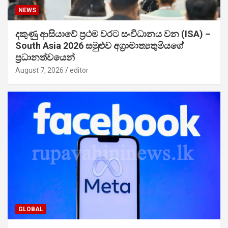
NEWS
දකුණු ආසියාවේ ප්‍රථම වරට සංවිධානය වන (ISA) –
South Asia 2026 සමුළුව අග්‍රාමාත්‍යතුමියගේ
ප්‍රධානත්වයෙන්
August 7, 2026
editor
GLOBAL