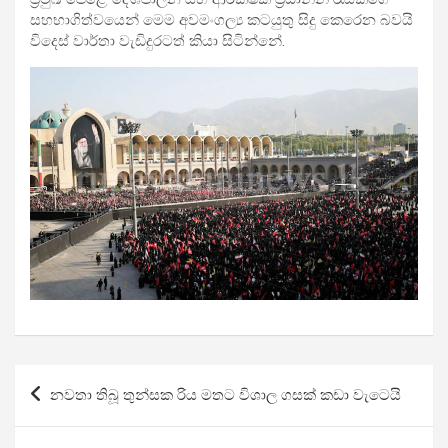
සහභාගිත්වයෙන් මෙම අවමංගල්‍ය කටයුතු සිදු කෙරෙන බවයි
විදෙස් වාර්තා වැඩිදුරටත් කියා සිටින්නේ.
Post
නවතා තිබූ තුන්සක රිය මතට විශාල ගසක් කඩා වැටෙයි
navigation