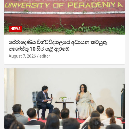
NEWS
පේරාදෙණිය විශ්වවිද්‍යාලයේ අධ්‍යයන කටයුතු
අගෝස්තු 10 සිට යළි ඇරඹේ
August 7, 2026
editor