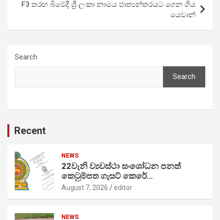
F3 තරඟ බිමේදී ශ්‍රී ලංකා නාමය ජාත්‍යන්තරයට ගෙන ගිය
යෙවාන්
Search
Search
Recent
NEWS
22වැනි ව්‍යවස්ථා සංශෝධන පනත්
කෙටුම්පත ගැසට් කෙරේ…
August 7, 2026
editor
NEWS