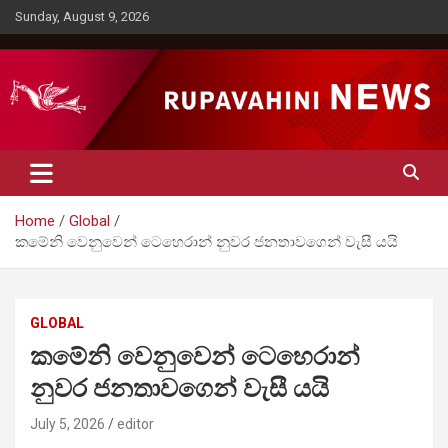
Skip
Sunday, August 9, 2026
to
content
Rupavahini News
Home
Global
කමේනි වෙනුවෙන් ටෙහෙරාන් නුවර ජනතාවගෙන් වැසී යයි
GLOBAL
කමේනි වෙනුවෙන් ටෙහෙරාන්
නුවර ජනතාවගෙන් වැසී යයි
July 5, 2026
editor