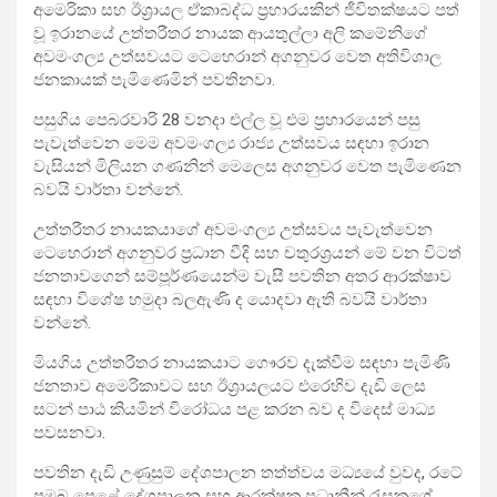
අමෙරිකා සහ ඊශ්‍රායල ඒකාබද්ධ ප්‍රහාරයකින් ජීවිතක්ෂයට පත්
වූ ඉරානයේ උත්තරීතර නායක ආයතුල්ලා අලි කමේනිගේ
අවමංගල්‍ය උත්සවයට ටෙහෙරාන් අගනුවර වෙත අතිවිශාල
ජනකායක් පැමිණෙමින් පවතිනවා.
පසුගිය පෙබරවාරි 28 වනදා එල්ල වූ එම ප්‍රහාරයෙන් පසු
පැවැත්වෙන මෙම අවමංගල්‍ය රාජ්‍ය උත්සවය සඳහා ඉරාන
වැසියන් මිලියන ගණනින් මෙලෙස අගනුවර වෙත පැමිණෙන
බවයි වාර්තා වන්නේ.
උත්තරීතර නායකයාගේ අවමංගල්‍ය උත්සවය පැවැත්වෙන
ටෙහෙරාන් අගනුවර ප්‍රධාන වීදි සහ චතුරශ්‍රයන් මේ වන විටත්
ජනතාවගෙන් සම්පූර්ණයෙන්ම වැසී පවතින අතර ආරක්ෂාව
සඳහා විශේෂ හමුදා බලඇණි ද යොදවා ඇති බවයි වාර්තා
වන්නේ.
මියගිය උත්තරීතර නායකයාට ගෞරව දැක්වීම සඳහා පැමිණි
ජනතාව අමෙරිකාවට සහ ඊශ්‍රායලයට එරෙහිව දැඩි ලෙස
සටන් පාඨ කියමින් විරෝධය පළ කරන බව ද විදෙස් මාධ්‍ය
පවසනවා.
පවතින දැඩි උණුසුම් දේශපාලන තත්ත්වය මධ්‍යයේ වුවද, රටේ
ප්‍රමුඛ පෙළේ දේශපාලන සහ ආරක්ෂක ප්‍රධානීන් රැසකගේ