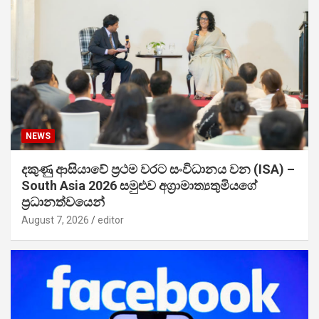
NEWS
දකුණු ආසියාවේ ප්‍රථම වරට සංවිධානය වන (ISA) –
South Asia 2026 සමුළුව අග්‍රාමාත්‍යතුමියගේ
ප්‍රධානත්වයෙන්
August 7, 2026
editor