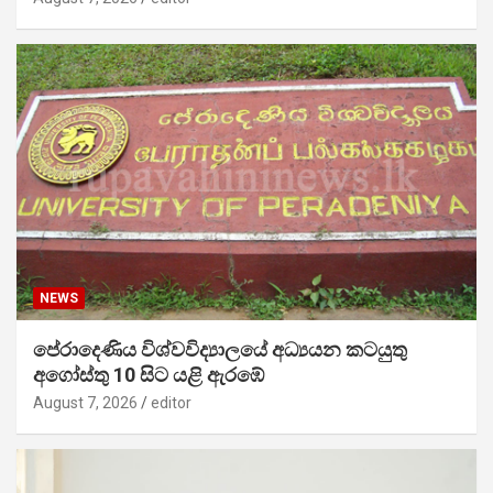
NEWS
පේරාදෙණිය විශ්වවිද්‍යාලයේ අධ්‍යයන කටයුතු
අගෝස්තු 10 සිට යළි ඇරඹේ
August 7, 2026
editor