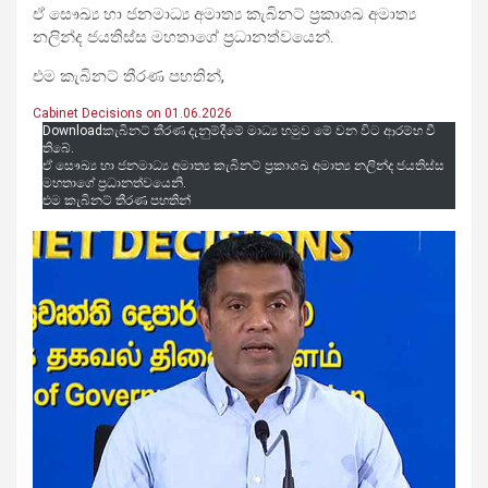
ඒ සෞඛ්‍ය හා ජනමාධ්‍ය අමාත්‍ය කැබිනට් ප්‍රකාශඛ අමාත්‍ය
නලින්ද ජයතිස්ස මහතාගේ ප්‍රධානත්වයෙන්.
එම කැබිනට් තීරණ පහතින්,
Cabinet Decisions on 01.06.2026
Downloadකැබිනට් තීරණ දැනුම්දීමේ මාධ්‍ය හමුව මේ වන විට ආරම්භ වී
තිබේ.
ඒ සෞඛ්‍ය හා ජනමාධ්‍ය අමාත්‍ය කැබිනට් ප්‍රකාශඛ අමාත්‍ය නලින්ද ජයතිස්ස
මහතාගේ ප්‍රධානත්වයෙනි.
එම කැබිනට් තීරණ පහතින්