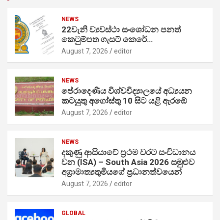
NEWS
22වැනි ව්‍යවස්ථා සංශෝධන පනත්
කෙටුම්පත ගැසට් කෙරේ…
August 7, 2026
editor
NEWS
පේරාදෙණිය විශ්වවිද්‍යාලයේ අධ්‍යයන
කටයුතු අගෝස්තු 10 සිට යළි ඇරඹේ
August 7, 2026
editor
NEWS
දකුණු ආසියාවේ ප්‍රථම වරට සංවිධානය
වන (ISA) – South Asia 2026 සමුළුව
අග්‍රාමාත්‍යතුමියගේ ප්‍රධානත්වයෙන්
August 7, 2026
editor
GLOBAL