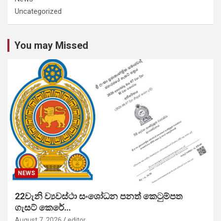
Uncategorized
You may Missed
NEWS
22වැනි ව්‍යවස්ථා සංශෝධන පනත් කෙටුම්පත
ගැසට් කෙරේ…
August 7, 2026
editor