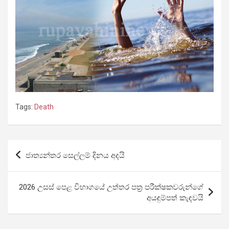
Tags:
Death
Post
ජාත්‍යන්තර සෙල්ලම් දිනය අදයි
navigation
2026 උසස් පෙළ විභාගයේ උත්තර පත්‍ර පරීක්ෂකවරුන්ගේ
අයඳුම්පත් කැඳවයි