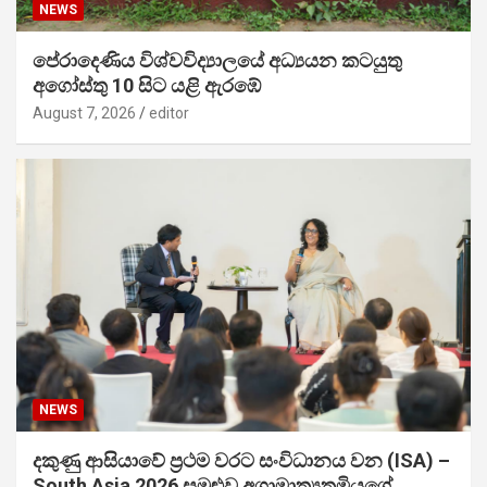
NEWS
පේරාදෙණිය විශ්වවිද්‍යාලයේ අධ්‍යයන කටයුතු
අගෝස්තු 10 සිට යළි ඇරඹේ
August 7, 2026
editor
NEWS
දකුණු ආසියාවේ ප්‍රථම වරට සංවිධානය වන (ISA) –
South Asia 2026 සමුළුව අග්‍රාමාත්‍යතුමියගේ