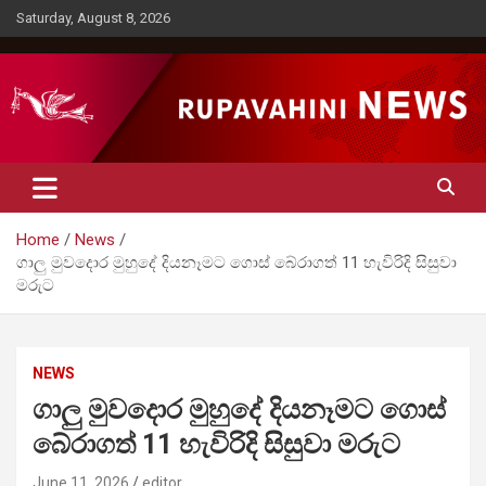
Skip
Saturday, August 8, 2026
to
content
Rupavahini News
Home
News
ගාලු මුවදොර මුහුදේ දියනෑමට ගොස් බේරාගත් 11 හැවිරිදි සිසුවා
මරුට
NEWS
ගාලු මුවදොර මුහුදේ දියනෑමට ගොස්
බේරාගත් 11 හැවිරිදි සිසුවා මරුට
June 11, 2026
editor