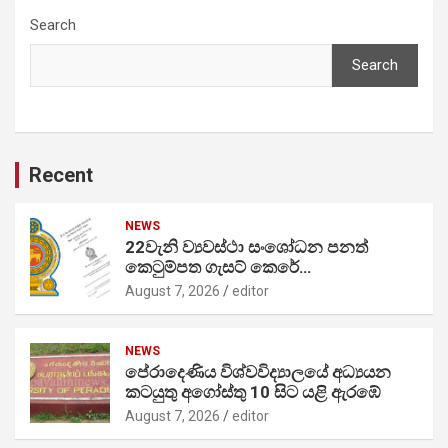
Search
Search
Recent
NEWS
22වැනි ව්‍යවස්ථා සංශෝධන පනත්
කෙටුම්පත ගැසට් කෙරේ…
August 7, 2026
editor
NEWS
පේරාදෙණිය විශ්වවිද්‍යාලයේ අධ්‍යයන
කටයුතු අගෝස්තු 10 සිට යළි ඇරඹේ
August 7, 2026
editor