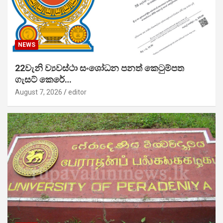
NEWS
22වැනි ව්‍යවස්ථා සංශෝධන පනත් කෙටුම්පත
ගැසට් කෙරේ…
August 7, 2026
editor