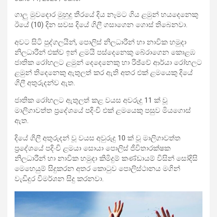
ගාලු මුවදොර මුහුදු තීරයේ දිය නෑමට ගිය ළමුන් හයදෙනෙකු
ඊයේ (10) දින සවස දියේ ගිලී ගසාගෙන ගොස් තිබෙනවා.
අවට සිටි පුද්ගලයින්, පොලිස් නිලධාරීන් හා නාවික හමුදා
නිලධාරීන් එක්ව ඉන් ළමයි පස්දෙනෙකු බේරාගෙන කොළඹ
ජාතික රෝහලට ළමුන් දෙදෙනෙකු හා රිඡ්වේ ආර්යා රෝහලට
ළමුන් තිදෙනෙකු ඇතුලත් කර ඇති අතර එක් ළමයෙකු දියේ
ගිලී අතුරුදන්ව ඇත.
ජාතික රෝහලට ඇතුලත් කළ වයස අවරුදු 11 ක් වූ
මාලිගාවත්ත ප්‍රදේශයේ පදිංචි එක් ළමයෙකු පසුව මියගොස්
ඇත.
දියේ ගිලී අතුරුදන් වූ වයස අවුරුදු 10 ක් වූ මාලිගාවත්ත
ප්‍රදේශයේ පදිංචි ළමයා සොයා පොලිස් ජීවිතාරක්ෂක
නිලධාරීන් හා නාවික හමුදා කිමිදුම් කණ්ඩායම් විසින් සෝදිසි
මෙහෙයුම් සිදුකරන අතර කොටුව පොලිස්ථානය මගින්
වැඩිදුර විමර්ශන සිදු කරනවා.