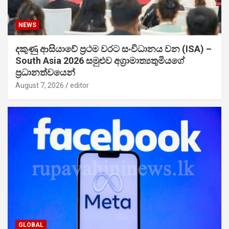
NEWS
දකුණු ආසියාවේ ප්‍රථම වරට සංවිධානය වන (ISA) –
South Asia 2026 සමුළුව අග්‍රාමාත්‍යතුමියගේ
ප්‍රධානත්වයෙන්
August 7, 2026
editor
GLOBAL