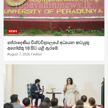
NEWS
පේරාදෙණිය විශ්වවිද්‍යාලයේ අධ්‍යයන කටයුතු
අගෝස්තු 10 සිට යළි ඇරඹේ
August 7, 2026
editor