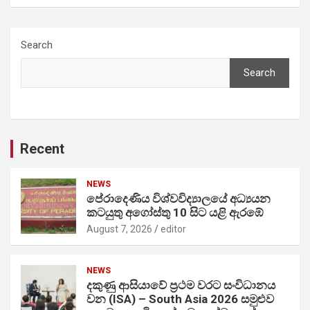
Search
Search
Recent
NEWS
පේරාදෙණිය විශ්වවිද්‍යාලයේ අධ්‍යයන
කටයුතු අගෝස්තු 10 සිට යළි ඇරඹේ
August 7, 2026
editor
NEWS
දකුණු ආසියාවේ ප්‍රථම වරට සංවිධානය
වන (ISA) – South Asia 2026 සමුළුව