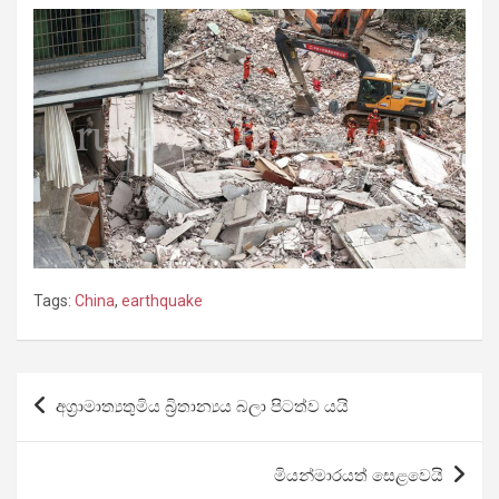
Tags:
China
,
earthquake
Post
අග්‍රාමාත්‍යතුමිය බ්‍රිතාන්‍යය බලා පිටත්ව යයි
navigation
මියන්මාරයත් සෙළවෙයි