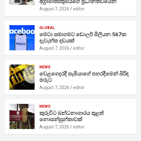
අග්‍රාමාත්‍යතුමියගේ ප්‍රධානත්වයෙන්
August 7, 2026
editor
GLOBAL
මෙටා සමාගමට ඩොලර් මිලියන 567ක
දැවැන්ත දඩයක්
August 7, 2026
editor
NEWS
වෙළගෙදරදී සැමියාගේ පහරදීමෙන් බිරිඳ
මරුට
August 7, 2026
editor
NEWS
කුරුවිට බන්ධනාගාරය තුළත්
නොසන්සුන්තාවක්
August 7, 2026
editor