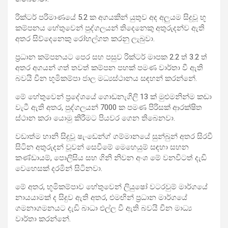
රික්ටර් පරිමාණයේ 5.2 ක අගයකින් යුතුව අද අලුයම සිදුවූ භූ
කම්පනය හේතුවෙන් පුද්ගලයන් තිදෙනෙකු අතුරුදන්ව ඇති
අතර සිව්දෙනෙකු රෝහල්ගත කරනු ලැබුවා.
ප්‍රධාන කම්පනයට පෙර සහ පසුව රික්ටර් මාපක 2.2 ත් 3.2 ත්
අතර අගයන් ගත් තවත් කම්පන පහක් පමණ වාර්තා වී ඇති
බවයි චීන භූමිකම්පා ජාල මධ්‍යස්ථානය සඳහන් කරන්නේ.
මේ හේතුවෙන් ප්‍රදේශයේ ගොඩනැගිලි 13 ක් මුළුමනින්ම කඩා
වැටී ඇති අතර, පුද්ගලයන් 7000 ක පමණ පිරිසක් ආරක්ෂිත
ස්ථාන කරා යොමු කිරීමට පියවර ගෙන තිබෙනවා.
වඩාත්ම හානි සිදුවූ ෂැංඩෙන්ග් ගම්මානයේ සුන්බුන් අතර සිරවී
සිටින අතුරුදන් වූවන් සෙවීමේ මෙහෙයුම් සඳහා සහන
කණ්ඩායම්, පොලිසිය සහ ගිනි නිවන අංශ මේ වනවිටත් දැඩි
වෙහෙසක් දරමින් සිටිනවා.
මේ අතර, භූමිකම්පාව හේතුවෙන් ලියුෂෝ වටරවුම් මාර්ගයේ
නායයාමක් ද සිදුව ඇති අතර, එමඟින් ප්‍රධාන මාර්ගයේ
ගමනාගමනයට දැඩි බාධා එල්ල වී ඇති බවයි චීන මාධ්‍ය
වාර්තා කරන්නේ.