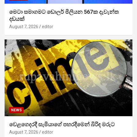
මෙටා සමාගමට ඩොලර් මිලියන 567ක දැවැන්ත
දඩයක්
August 7, 2026
editor
NEWS
වෙළගෙදරදී සැමියාගේ පහරදීමෙන් බිරිඳ මරුට
August 7, 2026
editor