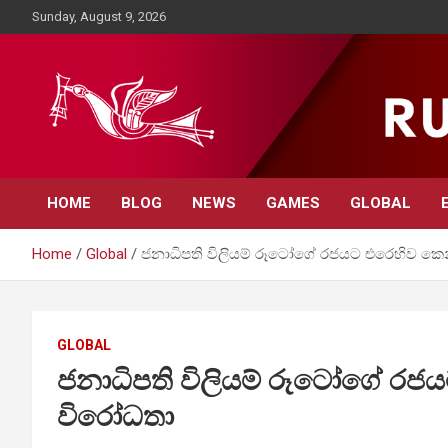
Skip
Sunday, August 9, 2026
to
content
Rupavahini News
HOME
BLOG
NEWS
GAMES
GLOBAL
Home
Global
ජනාධිපති විලියම් රූටෝගේ රජයට එරෙහිව කෙ
GLOBAL
ජනාධිපති විලියම් රූටෝගේ රජ
විරෝධතා