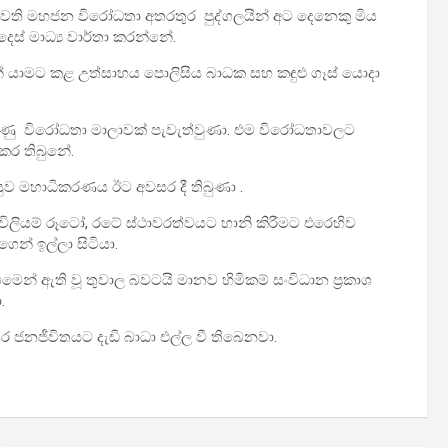
ැවති මහජන විරෝධතා අතරතුර පුද්ගලයින් අට දෙනෙකු මිය
ස් මාධ්‍ය වාර්තා කරන්නේ.
 යාමට කළ උත්සාහය පොලිසිය බාධක සහ කඳුළු ගෑස් යොදා
රුණු විරෝධතා මාලාවක් පැවැත්වුණා. එම විරෝධතාවලට
කර තිබුනේ.
ුව මහාධිකරණය ඊට අවසර දී තිබුණා .
විලියම් රූටෝ, රටේ ස්ථාවරත්වයට හානි කිරීමට එරෙහිව
න් ඉල්ලා සිටියා.
ෙන් ඇති වූ තුවාල බවටයි මානව හිමිකම් සංවිධාන ප්‍රකාශ
.
 ජනජීවිතයට දැඩි බාධා එල්ල වී තිබෙනවා.