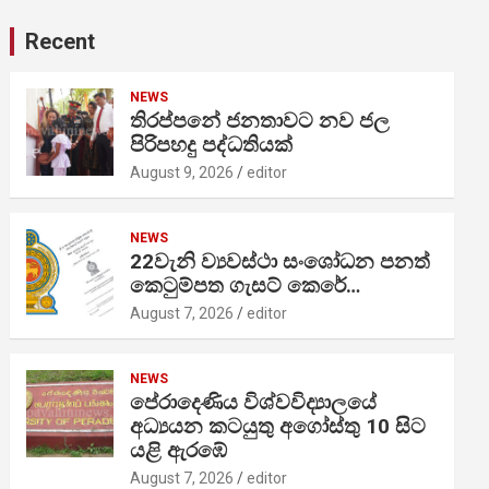
Recent
NEWS
තිරප්පනේ ජනතාවට නව ජල
පිරිපහදු පද්ධතියක්
August 9, 2026
editor
NEWS
22වැනි ව්‍යවස්ථා සංශෝධන පනත්
කෙටුම්පත ගැසට් කෙරේ…
August 7, 2026
editor
NEWS
පේරාදෙණිය විශ්වවිද්‍යාලයේ
අධ්‍යයන කටයුතු අගෝස්තු 10 සිට
යළි ඇරඹේ
August 7, 2026
editor