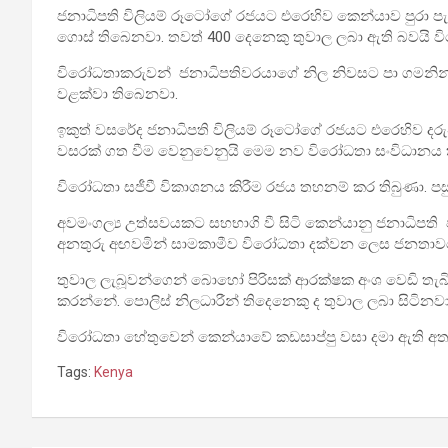
ජනාධිපති විලියම් රූටෝගේ රජයට එරෙහිව කෙන්යාව පුරා ප
ගොස් තිබෙනවා. තවත් 400 දෙනෙකු තුවාල ලබා ඇති බවයි විදෙ
විරෝධතාකරුවන් ජනාධිපතිවරයාගේ නිල නිවසට පා ගමනින්
වළක්වා තිබෙනවා.
ඉකුත් වසරේද ජනාධිපති විලියම් රූටෝගේ රජයට එරෙහිව ද
වසරක් ගත වීම වෙනුවෙනුයි මෙම නව විරෝධතා සංවිධානය 
විරෝධතා සජීවී විකාශනය කිරීම රජය තහනම් කර තිබුණා. පස
අවමංගල්‍ය උත්සවයකට සහභාගි වී සිටි කෙන්යානු ජනාධිපති 
අනතුරු අඟවමින් සාමකාමීව විරෝධතා දක්වන ලෙස ජනතාවගෙ
තුවාල ලැබූවන්ගෙන් බොහෝ පිරිසක් ආරක්ෂක අංශ වෙඩි තැබිම
කරන්නේ. පොලිස් නිලධාරීන් තිදෙනෙකු ද තුවාල ලබා සිටිනවා
විරෝධතා හේතුවෙන් කෙන්යාවේ කඩසාප්පු වසා දමා ඇති අතර
Tags:
Kenya