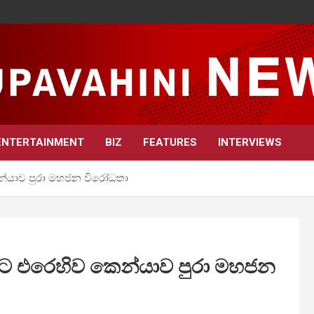
ENTERTAINMENT
BIZ
FEATURES
INTERVIEWS
න්යාව පුරා මහජන විරෝධතා
යට එරෙහිව කෙන්යාව පුරා මහජන