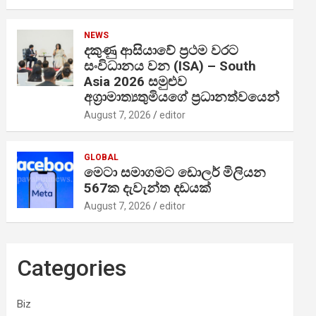
NEWS
දකුණු ආසියාවේ ප්‍රථම වරට
සංවිධානය වන (ISA) – South
Asia 2026 සමුළුව
අග්‍රාමාත්‍යතුමියගේ ප්‍රධානත්වයෙන්
August 7, 2026
editor
GLOBAL
මෙටා සමාගමට ඩොලර් මිලියන
567ක දැවැන්ත දඩයක්
August 7, 2026
editor
Categories
Biz