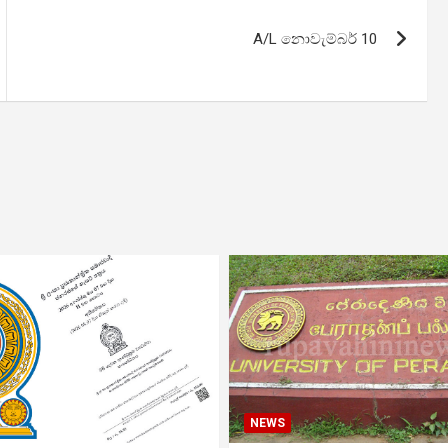
A/L නොවැම්බර් 10
NEWS