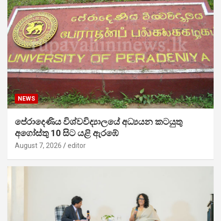
NEWS
පේරාදෙණිය විශ්වවිද්‍යාලයේ අධ්‍යයන කටයුතු
අගෝස්තු 10 සිට යළි ඇරඹේ
August 7, 2026
editor