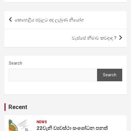
Post
කෙහෙළිය පවුලට අද ලැබුණ නියෝග
navigation
වැස්සේ නිමාව කවදාද ?
Search
Search
Recent
NEWS
22වැනි ව්‍යවස්ථා සංශෝධන පනත්