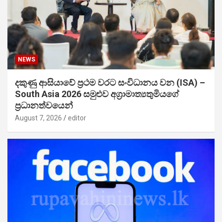
NEWS
දකුණු ආසියාවේ ප්‍රථම වරට සංවිධානය වන (ISA) –
South Asia 2026 සමුළුව අග්‍රාමාත්‍යතුමියගේ
ප්‍රධානත්වයෙන්
August 7, 2026
editor