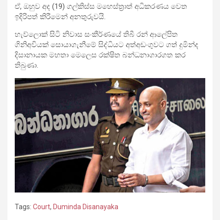
ඒ, ඔහුව අද (19) ගල්කිස්ස මහෙස්ත්‍රාත් අධිකරණය වෙත
ඉදිරිපත් කිරීමෙන් අනතුරුවයි.
හැව්ලොක් සිටි නිවාස සංකීර්ණයේ තිබී රන් ආලේපිත
ගිනිඅවියක් සොයාගැනීමේ සිද්ධියට අත්අඩංගුවට ගත් දුමින්ද
දිසානායක මහතා මෙලෙස රක්ෂිත බන්ධනාගාරගත කර
තිබුණා.
Tags:
Court
,
Duminda Disanayaka