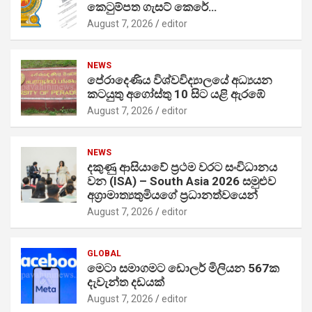
කෙටුම්පත ගැසට් කෙරේ…
August 7, 2026
editor
NEWS
පේරාදෙණිය විශ්වවිද්‍යාලයේ අධ්‍යයන
කටයුතු අගෝස්තු 10 සිට යළි ඇරඹේ
August 7, 2026
editor
NEWS
දකුණු ආසියාවේ ප්‍රථම වරට සංවිධානය
වන (ISA) – South Asia 2026 සමුළුව
අග්‍රාමාත්‍යතුමියගේ ප්‍රධානත්වයෙන්
August 7, 2026
editor
GLOBAL
මෙටා සමාගමට ඩොලර් මිලියන 567ක
දැවැන්ත දඩයක්
August 7, 2026
editor