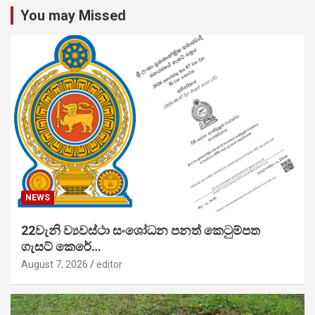
You may Missed
NEWS
22වැනි ව්‍යවස්ථා සංශෝධන පනත් කෙටුම්පත
ගැසට් කෙරේ…
August 7, 2026
editor