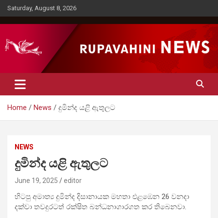
Skip
Saturday, August 8, 2026
to
content
Rupavahini News
Home
News
දුමින්ද යළි ඇතුලට
NEWS
දුමින්ද යළි ඇතුලට
June 19, 2025
editor
හිටපු අමාත්‍ය දුමින්ද දිසානායක මහතා එළඹෙන 26 වනදා
දක්වා තවදුරටත් රක්ෂිත බන්ධනාගාරගත කර තිබෙනවා.