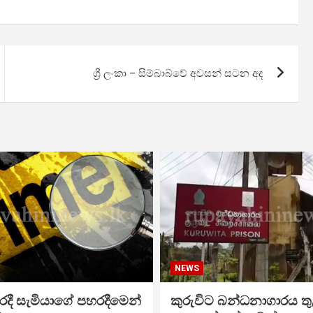
ශ්‍රී ලංකා – සිම්බාබ්වේ අවසන් සටන අද
NEWS
දී සැමියාගේ පහරදීමෙන්
කුරුවිට බන්ධනාගාරය තු