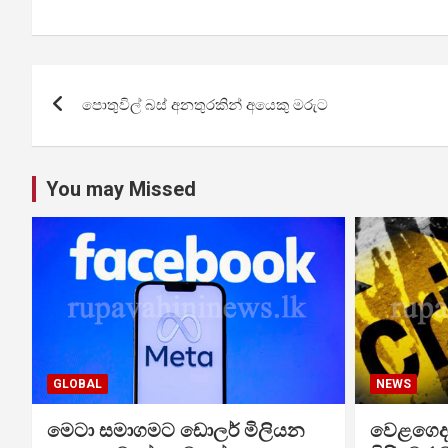
Post
පොතුවිල් බස් අනතුරකින් අයෙකු මරුට
navigation
You may Missed
GLOBAL
NEWS
මෙටා සමාගමට ඩොලර් මිලියන
වෙළගෙදර