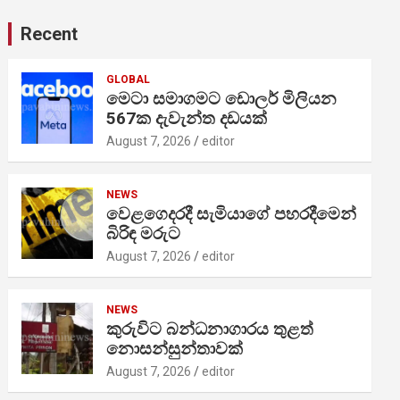
Recent
GLOBAL
මෙටා සමාගමට ඩොලර් මිලියන
567ක දැවැන්ත දඩයක්
August 7, 2026
editor
NEWS
වෙළගෙදරදී සැමියාගේ පහරදීමෙන්
බිරිඳ මරුට
August 7, 2026
editor
NEWS
කුරුවිට බන්ධනාගාරය තුළත්
නොසන්සුන්තාවක්
August 7, 2026
editor