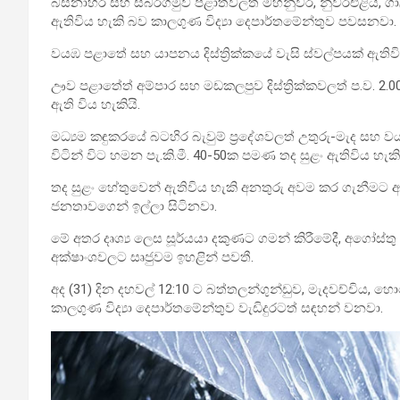
බස්නාහිර සහ සබරගමුව පළාත්වලත් මහනුවර, නුවරඑළිය, ගාල්ල 
ඇතිවිය හැකි බව කාලගුණ විද්‍යා දෙපාර්තමේන්තුව පවසනවා.
වයඹ පළාතේ සහ යාපනය දිස්ත්‍රික්කයේ වැසි ස්වල්පයක් ඇති
ඌව පළාතේත් අම්පාර සහ මඩකලපුව දිස්ත්‍රික්කවලත් ප.ව. 2.
ඇති විය හැකියි.
මධ්‍යම කඳුකරයේ බටහිර බැවුම් ප්‍රදේශවලත් උතුරු-මැද සහ ව
විටින් විට හමන පැ.කි.මී. 40-50ක පමණ තද සුළං ඇතිවිය හැ
තද සුළං හේතුවෙන් ඇතිවිය හැකි අනතුරු අවම කර ගැනීමට අව
ජනතාවගෙන් ඉල්ලා සිටිනවා.
මේ අතර දෘශ්‍ය ලෙස සූර්යයා දකුණට ගමන් කිරීමේදී, අගෝස්තු 
අක්ෂාංශවලට සෘජුවම ඉහළින් පවතී.
අද (31) දින දහවල් 12:10 ට බත්තලන්ගුන්ඩුව, මැදවච්චිය, හ
කාලගුණ විද්‍යා දෙපාර්තමේන්තුව වැඩිදුරටත් සඳහන් වනවා.