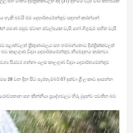
සහ මාතර දිස්ත්‍රික්කවලත් අද (31) දිනයේ වැසි වාර කිහිපයක්
විය හැකි බවයි එම දෙපාර්තමේන්තුව සඳහන් කරන්නේ.
00න් පමණ පසුව ස්ථාන ස්වල්පයක වැසි හෝ ගිගුරුම් සහිත වැසි
යඹ පළාත්වලත් ත්‍රිකුණාමලය සහ හම්බන්තොට දිස්ත්‍රික්කවලත්
කි බව කාලගුණ විද්‍යා දෙපාර්තමේන්තුව නිවේදනය කරනවා.
ශ්‍ය පියවර ගන්නා ලෙස කාලගුණ විද්‍යා දෙපාර්තමේන්තුව
මස 28 වන දින සිට සැප්තැම්බර් 07 දක්වා ශ්‍රී ලංකාව ආසන්න
ොරොව්පතාන සහ කින්නියා ප්‍රදේශවලට හිරු මුදුන්ව පවතින බව