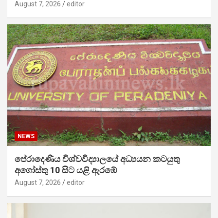
August 7, 2026
editor
NEWS
පේරාදෙණිය විශ්වවිද්‍යාලයේ අධ්‍යයන කටයුතු
අගෝස්තු 10 සිට යළි ඇරඹේ
August 7, 2026
editor