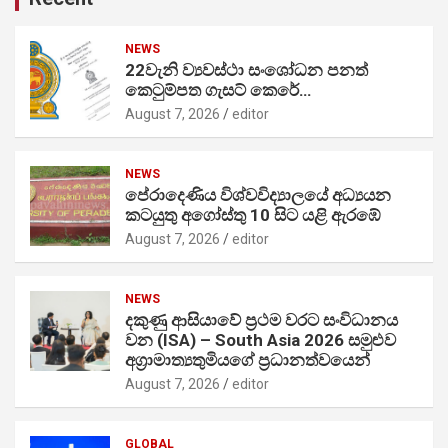
NEWS
22වැනි ව්‍යවස්ථා සංශෝධන පනත්
කෙටුම්පත ගැසට් කෙරේ…
August 7, 2026
editor
NEWS
පේරාදෙණිය විශ්වවිද්‍යාලයේ අධ්‍යයන
කටයුතු අගෝස්තු 10 සිට යළි ඇරඹේ
August 7, 2026
editor
NEWS
දකුණු ආසියාවේ ප්‍රථම වරට සංවිධානය
වන (ISA) – South Asia 2026 සමුළුව
අග්‍රාමාත්‍යතුමියගේ ප්‍රධානත්වයෙන්
August 7, 2026
editor
GLOBAL