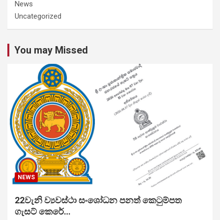
News
Uncategorized
You may Missed
NEWS
22වැනි ව්‍යවස්ථා සංශෝධන පනත් කෙටුම්පත
ගැසට් කෙරේ…