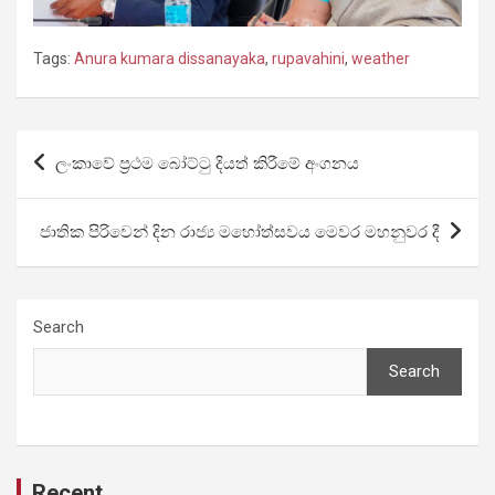
Tags:
Anura kumara dissanayaka
,
rupavahini
,
weather
Post
ලංකාවේ ප්‍රථම බෝට්ටු දියත් කිරීමේ අංගනය
navigation
ජාතික පිරිවෙන් දින රාජ්‍ය මහෝත්සවය මෙවර මහනුවර දී
Search
Search
Recent