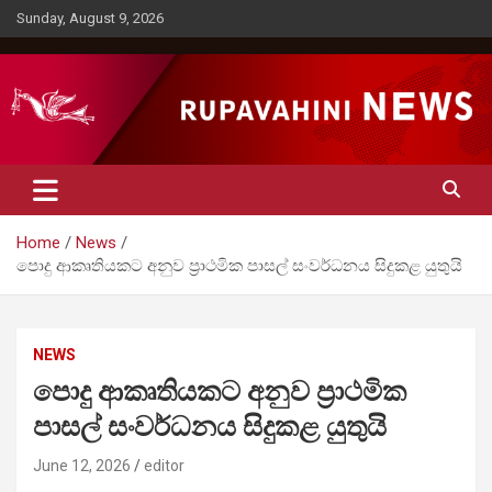
Skip
Sunday, August 9, 2026
to
content
Rupavahini News
Home
News
පොදු ආකෘතියකට අනුව ප්‍රාථමික පාසල් සංවර්ධනය සිදුකළ යුතුයි
NEWS
පොදු ආකෘතියකට අනුව ප්‍රාථමික
පාසල් සංවර්ධනය සිදුකළ යුතුයි
June 12, 2026
editor