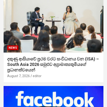
NEWS
දකුණු ආසියාවේ ප්‍රථම වරට සංවිධානය වන (ISA) –
South Asia 2026 සමුළුව අග්‍රාමාත්‍යතුමියගේ
ප්‍රධානත්වයෙන්
August 7, 2026
editor