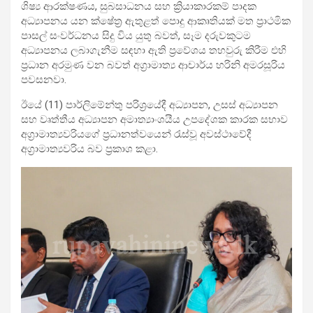
ශිෂ්‍ය ආරක්ෂණය, සුබසාධනය සහ ක්‍රියාකාරකම් පාදක
අධ්‍යාපනය යන ක්ෂේත්‍ර ඇතුළත් පොදු ආකෘතියක් මත ප්‍රාථමික
පාසල් සංවර්ධනය සිදු විය යුතු බවත්, සෑම දරුවකුටම
අධ්‍යාපනය ලබාගැනීම සඳහා ඇති ප්‍රවේශය තහවුරු කිරීම එහි
ප්‍රධාන අරමුණ වන බවත් අග්‍රාමාත්‍ය ආචාර්ය හරිනි අමරසූරිය
පවසනවා.
ඊයේ (11) පාර්ලිමේන්තු පරිශ්‍රයේදී අධ්‍යාපන, උසස් අධ්‍යාපන
සහ වෘත්තීය අධ්‍යාපන අමාත්‍යාංශයීය උපදේශක කාරක සභාව
අග්‍රාමාත්‍යවරියගේ ප්‍රධානත්වයෙන් රැස්වූ අවස්ථාවේදී
අග්‍රාමාත්‍යවරිය බව ප්‍රකාශ කළා.