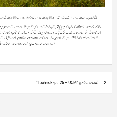
්‍රතිසංස්කරණය අද ආරම්භ කෙරුණා. ඒ, වසර දහයකට පසුවයි.
ාපයට අයත් මැද වැව, සමගිවැව, දිමුතු වැව මගින් ගොවි බිම්
න් දැමීම නිසා නිසි ජල වහන පද්ධතියක් නොමැති වීමේන්
ණයට රුපියල් ලක්ෂ දහයක පමණ මුදලක් වැය කිරීමට නියමිතයි.
.බී.සරත් මහතාගේ ප්‍රධානත්වයෙන්.
“TechnoExpo 25 – UCM” ප්‍රදර්ශනයක්