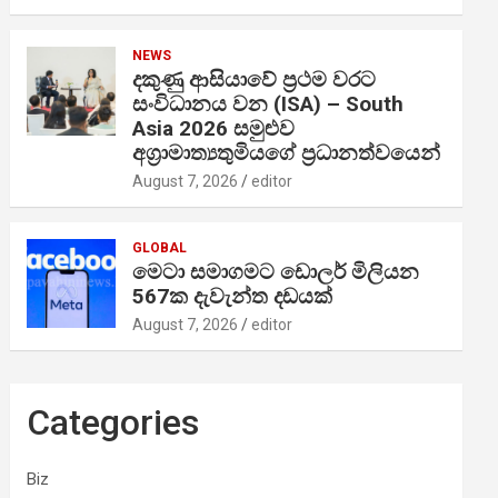
NEWS
දකුණු ආසියාවේ ප්‍රථම වරට
සංවිධානය වන (ISA) – South
Asia 2026 සමුළුව
අග්‍රාමාත්‍යතුමියගේ ප්‍රධානත්වයෙන්
August 7, 2026
editor
GLOBAL
මෙටා සමාගමට ඩොලර් මිලියන
567ක දැවැන්ත දඩයක්
August 7, 2026
editor
Categories
Biz