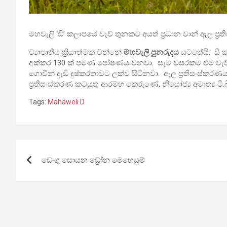
මහවැලි ‘ඩී’ කලාපයේ වැව් තුනකට අයත් ප්‍රධාන වාන් ඇල ප
ව්‍යාපෘතිය ක්‍රියාත්මක වන්නේ
මහවැලි පුනරුදය
යටතේයි. ඩී කල
අක්කර 130 ක් පමණ පෝෂණය වනවා. සෑම වසරකම එම වැව් වා
ගොවීන් දැඩි දුෂ්කරතාවට ලක්ව සිටිනවා. ඇල ප්‍රතිසංස්කර
ප්‍රතිසංස්කරණ කටයුතු ආරම්භ කෙරුණේ, නියෝජ්‍ය අමාත්‍ය ටී
Tags:
Mahaweli D
Post
ඩෙංගු සොයන ඩ්‍රෝන මෙහෙයුම්
navigation