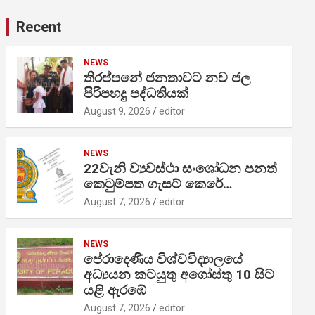
Recent
NEWS
තිරප්පනේ ජනතාවට නව ජල
පිරිපහදු පද්ධතියක්
August 9, 2026
editor
NEWS
22වැනි ව්‍යවස්ථා සංශෝධන පනත්
කෙටුම්පත ගැසට් කෙරේ…
August 7, 2026
editor
NEWS
පේරාදෙණිය විශ්වවිද්‍යාලයේ
අධ්‍යයන කටයුතු අගෝස්තු 10 සිට
යළි ඇරඹේ
August 7, 2026
editor