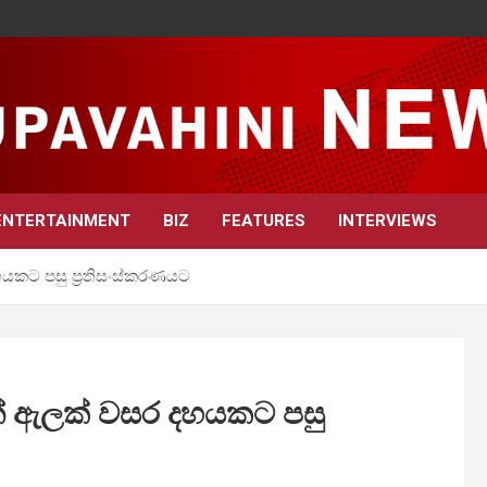
ENTERTAINMENT
BIZ
FEATURES
INTERVIEWS
හයකට පසු ප්‍රතිසංස්කරණයට
ාන් ඇලක් වසර දහයකට පසු