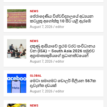
NEWS
පේරාදෙණිය විශ්වවිද්‍යාලයේ අධ්‍යයන
කටයුතු අගෝස්තු 10 සිට යළි ඇරඹේ
August 7, 2026
editor
NEWS
දකුණු ආසියාවේ ප්‍රථම වරට සංවිධානය
වන (ISA) – South Asia 2026 සමුළුව
අග්‍රාමාත්‍යතුමියගේ ප්‍රධානත්වයෙන්
August 7, 2026
editor
GLOBAL
මෙටා සමාගමට ඩොලර් මිලියන 567ක
දැවැන්ත දඩයක්
August 7, 2026
editor
NEWS