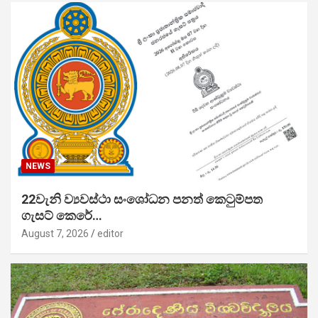
NEWS
22වැනි ව්‍යවස්ථා සංශෝධන පනත් කෙටුම්පත
ගැසට් කෙරේ…
August 7, 2026
editor