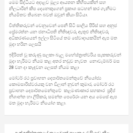
මෙම සිද්ධියට අදාළව මූල්‍ය ආයතන කිහිපයකින් සහ
නිලධාරීන් කීප දෙනෙකුගෙන් ප්‍රකාශ සටහන් කර ගැනීමට
නියමිතව තිබෙන බවත් ඔවුන් කියා සිටියා.
විත්තිකරුවන් වෙනුවෙන් පෙනී සිටි සාලිය පීරිස් සහ අනුජ
ප්‍රේමරත්න යන ජනාධිපති නීතිඥවරු ඇතුළු නීතිඥවරු
අධිකරණයෙන් ඉල්ලා සිටියේ තම සේවාදායකයින් ඇප මත
මුදා හරින ලෙසයි
ඉදිරිපත් වූ කරුණු සලකා බැලූ මහේස්ත්‍රාත්වරිය සැකකරුවන්
මුදා හැරීමට නියම කළ අතර නඩුව නැවත නොවැම්බර් මස
28 වන දා කැඳවන ලෙසත් නියම කළා
මෝටර් රථ ප්‍රවාහන දෙපාර්තමෙන්තුවේ නියෝජ්‍ය
කොමසාරිස්වරයකු වන ඩිලාන් නුවන් කුමාර, මෝටර් රථ
ප්‍රවාහන දෙපාර්තමෙන්තුවේ කළමණාකාර සහකාර ප්‍රදීප්
නිශාන්ත හා ලිපිකරු සමන්ත පෙරේරා යන අය මෙසේ ඇප
මත මුදා හැරීමට නියෝග කළා.
Post
ඇෆ්ගනිස්තානයේ තලෙබාන් පාලනය රුසියාව නිල