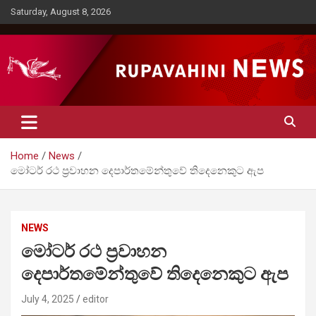
Skip
Saturday, August 8, 2026
to
content
Rupavahini News
Home
News
මෝටර් රථ ප්‍රවාහන දෙපාර්තමේන්තුවේ තිදෙනෙකුට ඇප
NEWS
මෝටර් රථ ප්‍රවාහන
දෙපාර්තමේන්තුවේ තිදෙනෙකුට ඇප
July 4, 2025
editor