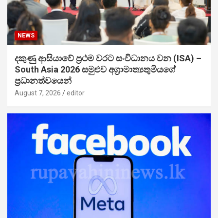
NEWS
දකුණු ආසියාවේ ප්‍රථම වරට සංවිධානය වන (ISA) –
South Asia 2026 සමුළුව අග්‍රාමාත්‍යතුමියගේ
ප්‍රධානත්වයෙන්
August 7, 2026
editor