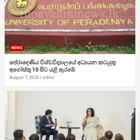
NEWS
පේරාදෙණිය විශ්වවිද්‍යාලයේ අධ්‍යයන කටයුතු
අගෝස්තු 10 සිට යළි ඇරඹේ
August 7, 2026
editor