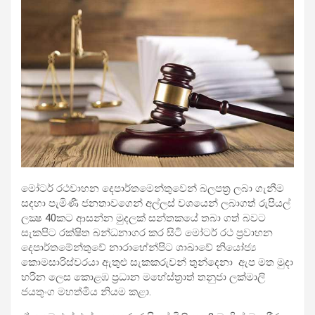
මෝටර් රථවාහන දෙපාර්තමෙන්තුවෙන් බලපත්‍ර ලබා ගැනීම
සදහා පැමිණී ජනතාවගෙන් අල්ලස් වශයෙන් ලබාගත් රුපියල්
ලක්‍ෂ 40කට ආසන්න මුදලක් සන්තකයේ තබා ගත් බවට
සැකපිට රක්ෂිත බන්ධනාගර කර සිටි මෝටර් රථ ප්‍රවාහන
දෙපාර්තමේන්තුවේ නාරාහේන්පිට ශාඛාවේ නියෝජ්‍ය
කොමසාරිස්වරයා ඇතුළු සැකකරුවන් තුන්දෙනා ඇප මත මුදා
හරින ලෙස කොළඹ ප්‍රධාන මහේස්ත්‍රාත් තනුජා ලක්මාලි
ජයතුංග මහත්මිය නියම කළා.