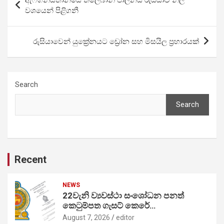
navigation
වශයෙන් පිළිගනී
රුසියාවෙන් යුක්‍රේනයට ‍ඩ්‍රෝන සහ මිසයිල ප්‍රහාරයක්
Search
Search
Recent
NEWS
22වැනි ව්‍යවස්ථා සංශෝධන පනත්
කෙටුම්පත ගැසට් කෙරේ…
August 7, 2026
editor