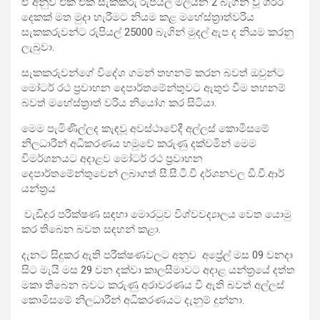
ඒ අනුව එක් එක් සැකකරු රුපියල් මිලියන 2 බැගින් වූ ශරීර
දෙකක් මත මුදා හැරීමට නියම කළ මහේස්ත්‍රාත්වරිය
සැකකරුවන්ට රුපියල් 25000 බැගින් මුදල් ඇප ද නියම කරනු
ලැබුවා.
සැකකරුවන්ගේ විදේශ ගමන් තහනම් කරන බවත් ඔවුන්ට
මෝටර් රථ ප්‍රවාහන දෙපාර්තමේන්තුවට ඇතුළු වීම තහනම්
බවත් මහේස්ත්‍රාත් වරිය නියෝග කර සිටියා.
මෙම පැමිණිල්ලද කැඳවූ අවස්ථාවේදී අල්ලස් කොමිසමේ
නිලධාරීන් අධිකරණය හමුවේ කරුණු දක්වමින් මෙම
විමර්ශනයට අදාළව මෝටර් රථ ප්‍රවාහන
දෙපාර්තමේන්තුවෙන් ලබාගත් සී.සී.ටී.වී දර්ශනවල ඩී.වී.ආර්
යන්ත්‍රය
වැඩිදුර පරීක්ෂණ සඳහා මොරටුව විශ්වවද්‍යාලය වෙත යොමු
කර තිබෙන බවත සඳහන් කළා.
දැනට සිදුකර ඇති පරීක්ෂණවලට අනුව අප්‍රේල් මස 09 වනදා
සිට මැයි මස 29 වන දක්වා කාලසීමාවට අදාළ යන්ත්‍රයේ දත්ත
මකා තිබෙන බවට කරුණු අරාවරණය වී ඇති බවත් අල්ලස්
කොමිසමේ නිලධාරීන් අධිකරණයට දැනුම් දුන්නා.