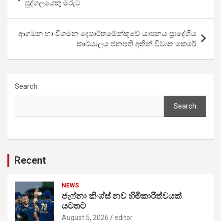
navigation
පුද්ගලයෙකු මරු‍ට
ආගමන හා විගමන දෙපාර්තමේන්තුවේ යාපනය ප්‍රාදේශීය
කාර්යාලය ජනපති අතින් විවෘත කෙරේ
Search
Search
Recent
NEWS
ජැෆ්නා කිංග්ස් නව හිමිකාරීත්වයක්
යටතට
August 5, 2026
editor