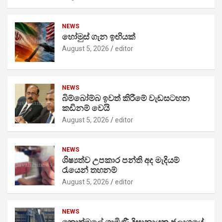
NEWS
හෝමුස් ගැන ඉඟියක්
August 5, 2026
editor
NEWS
බිම්බෝම්බ ඉවත් කිරීමේ වැඩසටහන
කඩිනම් වෙයි
August 5, 2026
editor
NEWS
ශිෂ්‍යත්ව උපකාර පන්ති අද මැදියම්
රැයෙන් තහනම්
August 5, 2026
editor
NEWS
කොත්මලේ ගාමිණී දිසානායක ජලාශයේ