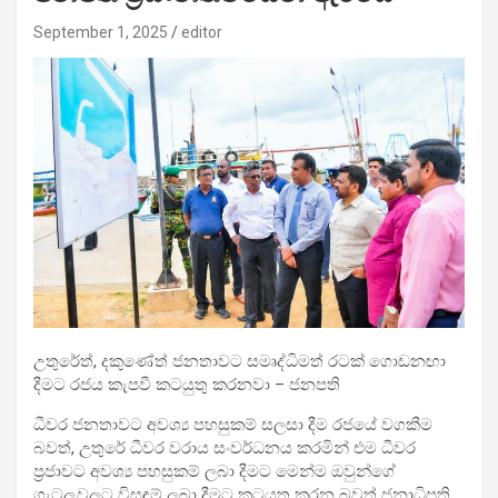
September 1, 2025
editor
උතුරේත්, දකුණේත් ජනතාවට සමෘද්ධිමත් රටක් ගොඩනඟා
දීමට රජය කැපවී කටයුතු කරනවා – ජනපති
ධීවර ජනතාවට අවශ්‍ය පහසුකම් සලසා දීම රජයේ වගකීම
බවත්, උතුරේ ධීවර වරාය සංවර්ධනය කරමින් එම ධීවර
ප්‍රජාවට අවශ්‍ය පහසුකම් ලබා දීමට මෙන්ම ඔවුන්ගේ
ගැටලුවලට විසඳුම් ලබා දීමට කටයුතු කරන බවත් ජනාධිපති