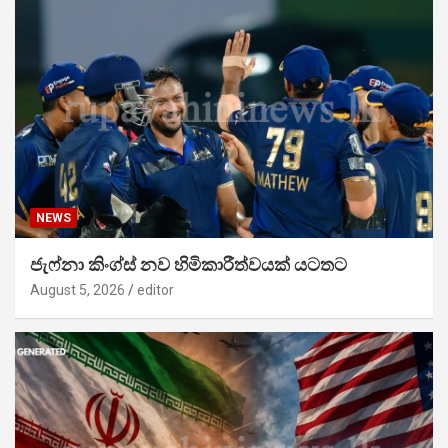
NEWS
ජැෆ්නා කිංග්ස් නව හිමිකාරීත්වයක් යටතට
August 5, 2026
editor