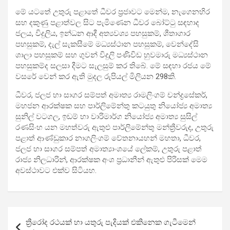
මේ යටතේ උතුරු පළාතේ ධීවර ප්‍රජාවට මෙන්ම, නැගෙනහිර
සහ දකුණු පළාත්වල සිට පැමිණෙන ධීවර බෝට්ටු සඳහාද
ජලය, විදුලිය, ඉන්ධන ආදී අත්‍යවශ්‍ය පහසුකම්, ශීතාගාර
පහසුකම්, දැල් සැකසීමේ මධ්‍යස්ථාන පහසුකම්, වෙන්දේසි
ශාලා පහසුකම් සහ ගුවන් විදුලි පණිවිඩ හුවමාරු මධ්‍යස්ථාන
පහසුකම්ද සලසා දීමට සැලසුම් කර තිබේ. මේ සඳහා රජය මේ
වසරේ වෙන් කර ඇති මුදල රුපියල් මිලියන 298කි.
ධීවර, ජලජ හා සාගර සම්පත් අමාත්‍ය රාමලිංගම් චන්ද්‍රසේකර්,
මහජන ආරක්ෂක සහ පාර්ලිමේන්තු කටයුතු නියෝජ්‍ය අමාත්‍ය
සුනිල් වටගල, ඉඩම් හා වාරිමාර්ග නියෝජ්‍ය අමාත්‍ය සුසිල්
රණසිංහ යන මහත්වරු ඇතුළු පාර්ලිමේන්තු මන්ත්‍රීවරුද, උතුරු
පළාත් ආණ්ඩුකාර නාගලිංගම් වේතනායහන් මහතා, ධීවර,
ජලජ හා සාගර සම්පත් අමාත්‍යාංශයේ ලේකම්, උතුරු පළාත්
රාජ්‍ය නිලධාරින්, ආරක්ෂක අංශ ප්‍රධානීන් ඇතුළු පිරිසක් මෙම
අවස්ථාවට එක්ව සිටියහ.
Post
ත්‍රීරෝද රථයක් හා යතුරු පැදියක් එකිනෙක ගැටීමෙන්