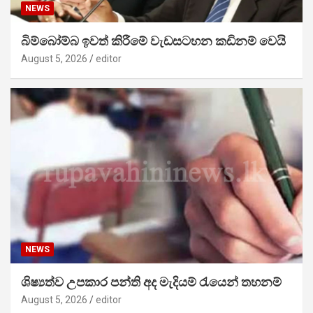
NEWS
බිම්බෝම්බ ඉවත් කිරීමේ වැඩසටහන කඩිනම් වෙයි
August 5, 2026
editor
NEWS
ශිෂ්‍යත්ව උපකාර පන්ති අද මැදියම් රැයෙන් තහනම්
August 5, 2026
editor