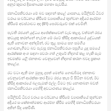
අනුර කුමාර දිසානායක මහතා පැවසීය.
ජනාධිපතිවරයා මේ බව සඳහන් කළේ යාපනය, මයිලිඩ්ඩි ධීවර
වරාය සංවර්ධනය කිරීමේ ව්‍යාපෘතියේ තුන්වන අදියර ආරම්භ
කිරීමේ අවස්ථාවට අද (01) පෙරවරුවේ එක් වෙමිනි.
පැවති රජයන් යුද්ධය අපේක්ෂාවෙන් වැඩ කළද, වත්මන් රජය
කටයුතු කරන්නේ නැවත මේ රටේ කිසිදු ආකාරයේ යුද්ධයක්
ඇති නොවන අන්දමින්, රට තුළ සාමය සහ සමගිය
ගොඩනැගීමට බව පැවසූ ජනාධිපතිවරයා පසුගිය යුද සමයේ
ආරක්ෂක අංශ සඳහා පවරා ගත් උතුරේ නිදහස් කළ හැකි සෑම
ඉඩමක්ම යළි ජනතාව වෙනුවෙන් නිදහස් කරන බවද ප්‍රකාශ
කළේය.
රට වටා ඇති මහ මුහුද, දූපත් මෙන්ම ගොඩබිමද ජනතාව
වෙනුවෙන් ආරක්ෂා කර දීමට රජය කැප වී සිටින බවත්, ඊට
කිසිදු ආකාරයේ බලපැමක් එල්ල වීමට ඉඩ නොතබන බවත්
ජනාධිපතිවරයා මෙහිදී අවධාරණය කළේය.
මයිලිඩ්ඩි ධීවර වරාය සංවර්ධනය කිරීමේ ව්‍යාපෘතියේ තුන්වන
අදියර සංකේතාත්මකව ආරම්භ කිරීම මෙහිදී ජනාධිපතිවරයා
අතින් සිදු කෙරිණි.