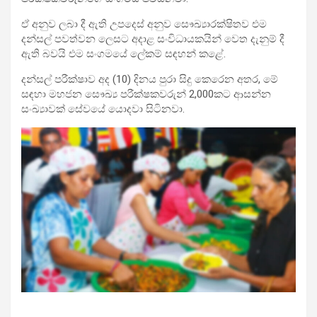
ඒ
අනුව ලබා දී ඇති උපදෙස් අනුව සෞඛ්‍යාරක්ෂිතව එම
දන්සල් පවත්වන ලෙසට අදාළ සංවිධායකයින් වෙත දැනුම් දී
ඇති බවයි එම සංගමයේ ලේකම් සඳහන් කළේ.
දන්සල් පරීක්ෂාව අද (10) දිනය පුරා සිදු කෙරෙන අතර, මේ
සඳහා මහජන සෞඛ්‍ය පරීක්ෂකවරුන් 2,000කට ආසන්න
සංඛ්‍යාවක් සේවයේ යොදවා සිටිනවා.