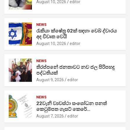
August 10, 2026
editor
NEWS
රැකියා ක්ෂේත්‍ර 02ක් සඳහා වෙබ් ද්වාරය
අද විවෘත වෙයි
August 10, 2026
editor
NEWS
තිරප්පනේ ජනතාවට නව ජල පිරිපහදු
පද්ධතියක්
August 9, 2026
editor
NEWS
22වැනි ව්‍යවස්ථා සංශෝධන පනත්
කෙටුම්පත ගැසට් කෙරේ…
August 7, 2026
editor