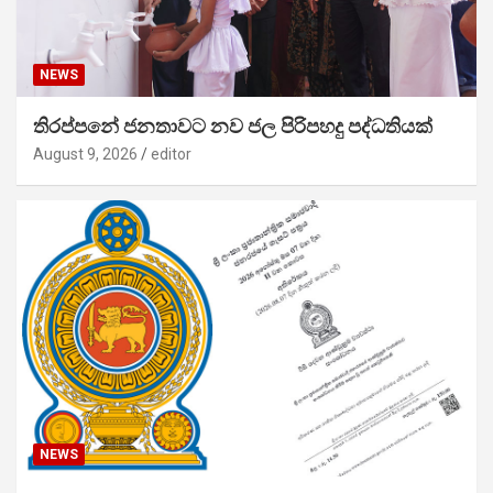
NEWS
තිරප්පනේ ජනතාවට නව ජල පිරිපහදු පද්ධතියක්
August 9, 2026
editor
NEWS