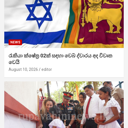
NEWS
රැකියා ක්ෂේත්‍ර 02ක් සඳහා වෙබ් ද්වාරය අද විවෘත
වෙයි
August 10, 2026
editor