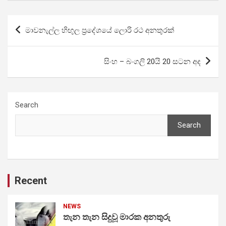
Post
මාවනැල්ල හිඟුල ප්‍රදේශයේ ලොරි රථ අනතුරක්
navigation
සිංහ – බංගලි 20යි 20 සටන අද
Search
Search
Recent
NEWS
තැන තැන සිදුවූ මාරක අනතුරු