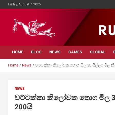
Skip
Friday, August 7, 2026
to
content
Rupavahini News
HOME
BLOG
NEWS
GAMES
GLOBAL
Home
News
වට්ටක්කා කිලෝවක තොග මිල 30 සිල්ලර මිල කිල
NEWS
වට්ටක්කා කිලෝවක තොග මිල 30 
200යි