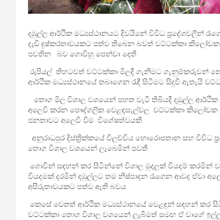
දඹුල්ල ආර්ථික මධ්‍යස්ථානයට දිවයිනේ විවිධ ප්‍රදේශවලි
දැඩි දුෂ්කරතාවයකට පත්ව තිබෙන බවත් වට්ටක්කා කිලෝවක ත
පවතින බව ගොවීහු පෙන්වා දෙති
රුපියල් තිහටවත් වට්ටක්කා මිලදී ගැනීමට ගැනුම්කරුවන් 
ආර්ථික මධ්‍යස්ථානයේ තබාගෙන රැඳී සිටීමට සිදුවී ඇතැයි වට
තොග මිල විශාල වශයෙන් පහත වැටී තිබියදී දඹුල්ල ආර්ථික මධ්
අලෙවි කරන පෞද්ගලික වෙළඳසැල්වල වට්ටක්කා කිලෝවක සිල්
ජනතාවට අලෙවී වීම විශේෂත්වයකි
අනුරාධපුර දිස්ත්‍රික්කයේ විලච්චිය හොරොපතාන සහ විවිධ ප්
තොග විශාල වශයෙන් ලැබෙමින් පවතී
ගොවීන් සඳහන් කර සිටින්නේ විශාල මුදලක් වියදම් කරමින් ව
වියදමක් දරමින් දඹුල්ලට තම නිෂ්පාදන රැගෙන ආවද ඒවා අල
අසීරුතාවයකට පත්ව ඇති බවය
කෙසේ වෙතත් ආර්ථික මධ්‍යස්ථානයේ වෙළඳුන් සඳහන් කර සි
වට්ටක්කා තොග විශාල වශයෙන් ලැබීමත් සමඟ ඒ වාගේ ඉල්ලුම 