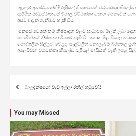
ඇතැම් අවස්ථාවන්හිදී රුපියල් තිහකටවත් වට්ටක්කා කිලෝවක්
ආර්ථික මධ්‍යස්ථානයේ විශාල වට්ටක්කා තොග ගෙනැවිත් ගොව
අපට ද දැක ගැනීමට හැකි විය
කෙසේ වෙතත් තම නිෂ්පාදන වලට සාධාරණ මිලක් ලබා දෙන ලෙ
ගොවීන්ගේ නිෂ්පාදන වියදම වැඩි වී තොග මිල විශාල වශයෙ
පෞද්ගලික සිල්ලර වෙළද සැල්වලින් නොලැබීම බරපතල ප්‍රශ්
අලෙවිවන වට්ටක්කා කිලෝව රුපියල් දෙසීයක් වැනි ඉහළ සිල්
Post
බාලද්ක්ෂයෝ වැඩ ඉල්ලා රනිල් හමුවෙයි
navigation
You may Missed