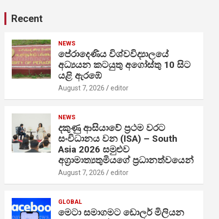
Recent
NEWS
පේරාදෙණිය විශ්වවිද්‍යාලයේ
අධ්‍යයන කටයුතු අගෝස්තු 10 සිට
යළි ඇරඹේ
August 7, 2026
editor
NEWS
දකුණු ආසියාවේ ප්‍රථම වරට
සංවිධානය වන (ISA) – South
Asia 2026 සමුළුව
අග්‍රාමාත්‍යතුමියගේ ප්‍රධානත්වයෙන්
August 7, 2026
editor
GLOBAL
මෙටා සමාගමට ඩොලර් මිලියන