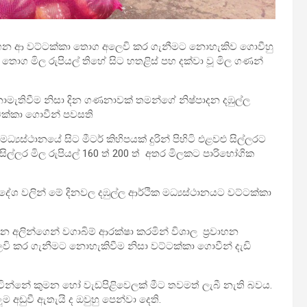
න් රැගෙන ආ වට්ටක්කා තොග අලෙවි කර ගැනීමට නොහැකිව ගොවීහු
ොග මිල රුපියල් තිහේ සිට හතළිස් පහ දක්වා වූ මිල ගණන්
නොමැතිවීම නිසා දින ගණනාවක් තමන්ගේ නිෂ්පාදන දඹුල්ල
්ටක්කා ගොවීන් පවසති
‍යස්ථානයේ සිට මීටර් කිහිපයක් දුරින් පිහිටි එළවළු සිල්ලරට
ලර මිල රුපියල් 160 ත් 200 ත් අතර මිලකට පාරිභෝගික
‍රදේශ වලින් මේ දිනවල දඹුල්ල ආර්ථික මධ්‍යස්ථානයට වට්ටක්කා
න අලින්ගෙන් වගාබිම් ආරක්ෂා කරමින් විශාල ප්‍රවාහන
ෙවි කර ගැනීමට නොහැකිවීම නිසා වට්ටක්කා ගොවීන් දැඩි
ටින්නේ කුමන හෝ වැඩපිළිවෙලක් මීට තවමත් ලැබී නැති බවය.
අඩුවී ඇතැයි ද ඔවුහු පෙන්වා දෙති.