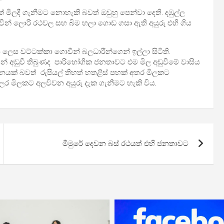
 මිලදී ගැනීමට නොහැකි බවත් ඔවුහු පෙන්වා දෙති. දඹුල්ල
ීන් ලොරි රථවල සහ බිම හලා ගොඩ ගසා ඇති අයුරු එහි ගිය
ස වට්ටක්කා ගොවීන් බලධාරීන්ගෙන් ඉල්ලා සිටිති.
න් අඩුවී තිබුණද පාරිභෝගික ජනතාවට එම මිල අඩුවීමේ වාසිය
නයක් බවත් රුපියල් තිහත් හතළිස් පහක් අතර මිලකට
ලර මිලකට අලවිවන අයුරු දැක ගැනීමට හැකි විය.
මීමුරේ දෙවන බස් රථයත් එහි ජනතාවට