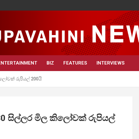
ENTERTAINMENT
BIZ
FEATURES
INTERVIEWS
ෝවක් රුපියල් 200යි
සිල්ලර මිල කිලෝවක් රුපියල්