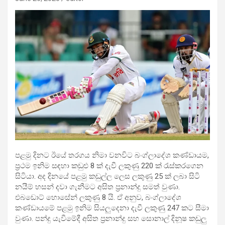
පළමු දිනට ඊයේ තරගය නිමා වනවිට බංග්ලාදේශ කණ්ඩායම,
ප්‍රථම ඉනිම සඳහා කඩුළු 8 ක් දැවී ලකුණු 220 ක් රැස්කරගෙන
සිටියා. අද දිනයේ පළමු කඩුල්ල ලෙස ලකුණු 25 ක් ලබා සිටි
නයීම් හසන් දවා ගැනීමට අසිත ප්‍රනාන්දු සමත් වුණා.
එබඩොට් ‍හොසේන් ලකුණු 8 යි. ඒ අනුව, බංග්ලාදේශ
කණ්ඩායමේ පළමු ඉනිම සියලුදෙනා දැවී ලකුණු 247 කට සීමා
වුණා. පන්දු යැවීමේදී අසිත ප්‍රනාන්දු සහ සොනාල් දිනූෂ කඩුලු