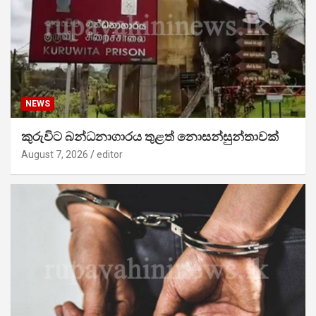
NEWS
කුරුවිට බන්ධනාගාරය තුළත් නොසන්සුන්තාවක්
August 7, 2026
editor