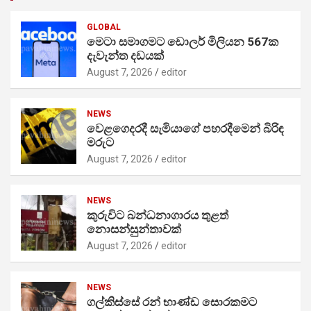
GLOBAL
මෙටා සමාගමට ඩොලර් මිලියන 567ක
දැවැන්ත දඩයක්
August 7, 2026
editor
NEWS
වෙළගෙදරදී සැමියාගේ පහරදීමෙන් බිරිඳ
මරුට
August 7, 2026
editor
NEWS
කුරුවිට බන්ධනාගාරය තුළත්
නොසන්සුන්තාවක්
August 7, 2026
editor
NEWS
ගල්කිස්සේ රන් භාණ්ඩ සොරකමට