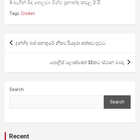
3 බැගින් බිඳ හෙලුවා. විශ්ව ප්‍රනාන්දු කඩුලු 2 යි.
Tags:
Cricket
Post
දුන්හිද බස් අනතුරේ නිත්‍ය රියදුරා අත්අඩංගුවට
navigation
පොලිස් ලොක්කෝ 32කට ස්ථාන මාරු
Search
Search
Recent