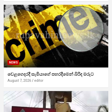
NEWS
වෙළගෙදරදී සැමියාගේ පහරදීමෙන් බිරිඳ මරුට
August 7, 2026
editor