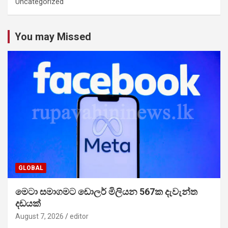
Uncategorized
You may Missed
GLOBAL
මෙටා සමාගමට ඩොලර් මිලියන 567ක දැවැන්ත
දඩයක්
August 7, 2026
editor