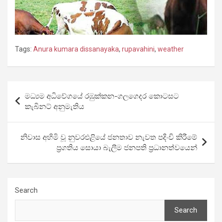
Tags:
Anura kumara dissanayaka
,
rupavahini
,
weather
Post
මධ්‍යම අධිවේගයේ රඹුක්කන-ගලගෙදර කොටසට
navigation
කැබිනට් අනුමැතිය
නිවාස අහිමි වූ නුවරඑළියේ ජනතාව නැවත පදිංචි කිරීමේ
ප්‍රගතිය සොයා බැලීම ජනපති ප්‍රධානත්වයෙන්
Search
Search