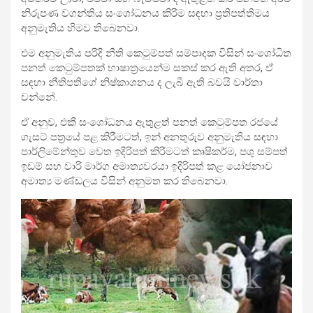
නිරූපණ වගන්තිය සංශෝධනය කිරීම සඳහා ප්‍රතිපත්තිමය
අනුමැතිය හිමව තිබෙනවා.
එම අනුමැතිය පරිදි නීති කෙටුම්පත් සම්පාදක විසින් සංශෝධිත
පනත් කෙටුම්පතක් භාෂාත්‍රයෙන්ම සකස් කර ඇති අතර, ඒ
සඳහා නීතිපතිගේ නිෂ්කාශනය ද ලැබී ඇති බවයි වාර්තා
වන්නේ.
ඒ අනුව, එකී සංශෝධනය ඇතුළත් පනත් කෙටුම්පත රජයේ
ගැසට් පත්‍රයේ පළ කිරීමටත්, ඉන් අනතුරුව අනුමැතිය සඳහා
පාර්ලිමේන්තුව වෙත ඉදිරිපත් කිරීමටත් කෘෂිකර්ම, පශු සම්පත්
ඉඩම් සහ වාරි මාර්ග අමාත්‍යවරයා ඉදිරිපත් කළ යෝජනාව
අමාත්‍ය මණ්ඩලය විසින් අනුමත කර තිබෙනවා.