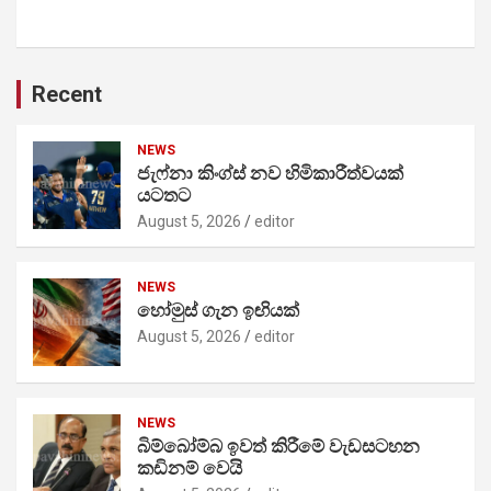
Recent
NEWS
ජැෆ්නා කිංග්ස් නව හිමිකාරීත්වයක්
යටතට
August 5, 2026
editor
NEWS
හෝමුස් ගැන ඉඟියක්
August 5, 2026
editor
NEWS
බිම්බෝම්බ ඉවත් කිරීමේ වැඩසටහන
කඩිනම් වෙයි