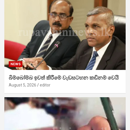
NEWS
බිම්බෝම්බ ඉවත් කිරීමේ වැඩසටහන කඩිනම් වෙයි
August 5, 2026
editor