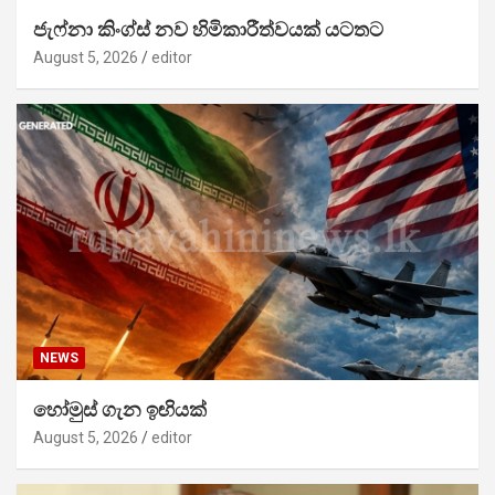
ජැෆ්නා කිංග්ස් නව හිමිකාරීත්වයක් යටතට
August 5, 2026
editor
NEWS
හෝමුස් ගැන ඉඟියක්
August 5, 2026
editor