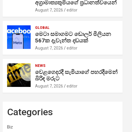
අග්‍රාමාත්‍යතුමියගේ ප්‍රධානත්වයෙන්
August 7, 2026
editor
GLOBAL
මෙටා සමාගමට ඩොලර් මිලියන
567ක දැවැන්ත දඩයක්
August 7, 2026
editor
NEWS
වෙළගෙදරදී සැමියාගේ පහරදීමෙන්
බිරිඳ මරුට
August 7, 2026
editor
Categories
Biz