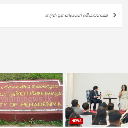
නලින් ප්‍රනාන්දුගෙන් අභියාචනයක්
NEWS