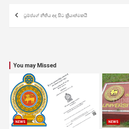
Post
ට්‍රම්ප්ගේ නීතිය අද සිට ක්‍රියාත්මකයි
navigation
You may Missed
NEWS
NEWS