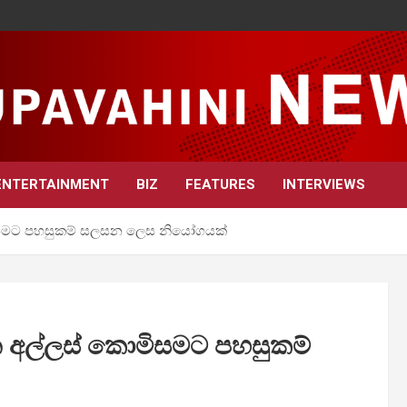
ENTERTAINMENT
BIZ
FEATURES
INTERVIEWS
මිසමට පහසුකම් සලසන ලෙස නියෝගයක්
න අල්ලස් කොමිසමට පහසුකම්