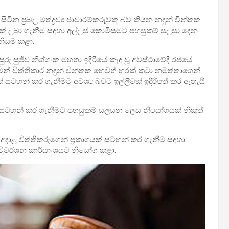
න ප්‍රබල මත්ද්‍රව්‍ය ජාවාරම්කරුවකු බව කියන නදුන් චින්තක
ාශයක් ලබා ගැනීම සඳහා අල්ලස් කොමිසමට පහසුකම් සලසා දෙන
නියම කළා.
 සුජීව නිශ්ශංක මහතා ඉදිරියේ කැඳ වූ අවස්ථාවේදී රජයේ
ින් විත්තිකාර නඳුන් චින්තක හෙවත් හරක් කටා නමත්තාගෙන්
් සටහන් කර ගැනීමට අවශ්‍ය බවට ඉල්ලීමක් ඉදිරිපත් කර ඇතැයි
ක් සටහන් කර ගැනීමට පහසුකම් සලසන ලෙස නියෝගයක් නිකුත්
 අදාළ විත්තිකරුගෙන් ප්‍රකාශයක් සටහන් කර ගැනීම සඳහා
 විමර්ශන කාර්යාංශයට නියෝග කළා.