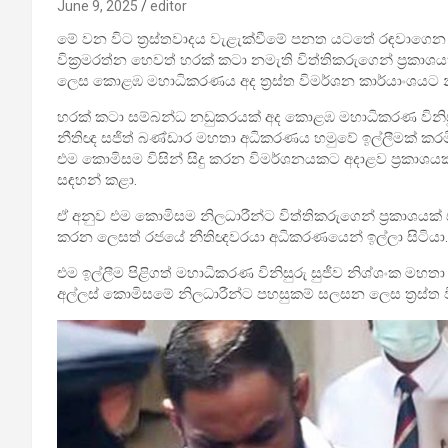
June 9, 2025
editor
මේ වන විට ත්‍රස්තවාදය වැළැක්වීමේ පනත යටතේ රඳවාගෙන සිටි
වික්‍රමරත්න හෙවත් හරක් කටා නමැති විත්තිකරුගෙන් ප්‍රක
ලෙස කොළඹ මහාධිකරණය අද ත්‍රස්ත විමර්ශන කාර්යාංශයට 
හරක් කටා සම්බන්ධ නඩුකරයක් අද කොළඹ මහාධිකරණ විනිසුරු
නීතිඥ සජිත් බණ්ඩාර මහතා අධිකරණය හමුවේ ඉල්ලීමක් කරම
එම කොමිසම විසින් සිදු කරන විමර්ශනයකට අදාළව ප්‍රකාශයක
සඳහන් කළා.
ඒ අනුව එම කොමිසම නිලධාරීන්ට විත්තිකරුගෙන් ප්‍රකාශය
කරන ලෙසත් රජයේ නීතිඥවරයා අධිකරණයෙන් ඉල්ලා සිටියා.
එම ඉල්ලීම පිළිගත් මහාධිකරණ විනිසුරු සුජීව නිශ්ශංක මහතා
අල්ලස් කොමිසමේ නිලධාරීන්ට පහසුකම් සලසන ලෙස ත්‍රස්ත