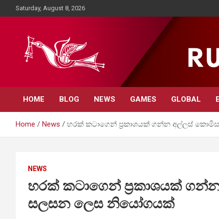
Skip
Saturday, August 8, 2026
to
content
Rupavahini News
HOME
BLOG
NEWS
GAMES
GLOBAL
Home
News
හරක් කටාගෙන් ප්‍රකාශයක් ගන්න අල්ලස් කො
NEWS
හරක් කටාගෙන් ප්‍රකාශයක් ගන්
සලසන ලෙස නියෝගයක්