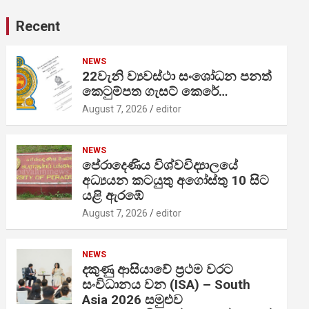
Recent
NEWS
22වැනි ව්‍යවස්ථා සංශෝධන පනත්
කෙටුම්පත ගැසට් කෙරේ…
August 7, 2026
editor
NEWS
පේරාදෙණිය විශ්වවිද්‍යාලයේ
අධ්‍යයන කටයුතු අගෝස්තු 10 සිට
යළි ඇරඹේ
August 7, 2026
editor
NEWS
දකුණු ආසියාවේ ප්‍රථම වරට
සංවිධානය වන (ISA) – South
Asia 2026 සමුළුව