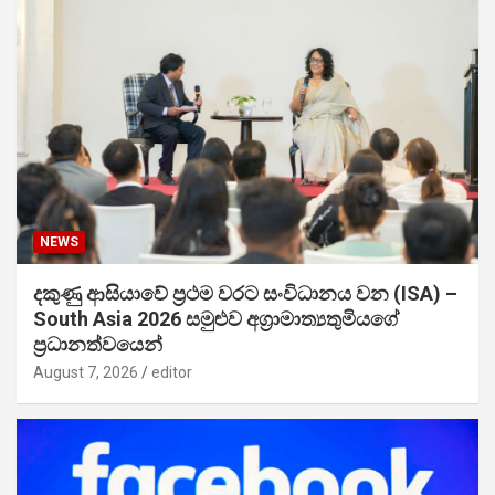
NEWS
දකුණු ආසියාවේ ප්‍රථම වරට සංවිධානය වන (ISA) –
South Asia 2026 සමුළුව අග්‍රාමාත්‍යතුමියගේ
ප්‍රධානත්වයෙන්
August 7, 2026
editor