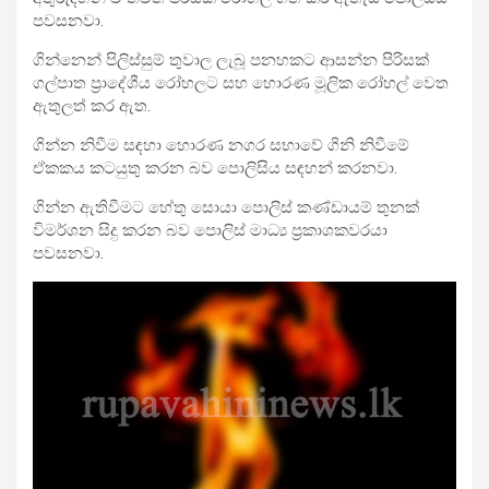
පවසනවා.
ගින්නෙන් පිලිස්සුම් තුවාල ලැබූ පනහකට ආසන්න පිරිසක්
ගල්පාත ප්‍රාදේශීය රෝහලට සහ හොරණ මූලික රෝහල් වෙත
ඇතුලත් කර ඇත.
ගින්න නිවීම සඳහා හොරණ නගර සභාවේ ගිනි නිවීමේ
ඒකකය කටයුතු කරන බව පොලිසිය සඳහන් කරනවා.
ගින්න ඇතිවීමට හේතු සොයා පොලිස් කණ්ඩායම් තුනක්
විමර්ශන සිදු කරන බව පොලිස් මාධ්‍ය ප්‍රකාශකවරයා
පවසනවා.