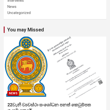
Interviews
News
Uncategorized
You may Missed
NEWS
22වැනි ව්‍යවස්ථා සංශෝධන පනත් කෙටුම්පත