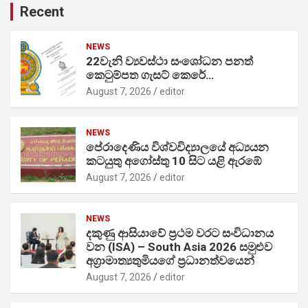
Recent
NEWS
22වැනි ව්‍යවස්ථා සංශෝධන පනත්
කෙටුම්පත ගැසට් කෙරේ…
August 7, 2026
editor
NEWS
පේරාදෙණිය විශ්වවිද්‍යාලයේ අධ්‍යයන
කටයුතු අගෝස්තු 10 සිට යළි ඇරඹේ
August 7, 2026
editor
NEWS
දකුණු ආසියාවේ ප්‍රථම වරට සංවිධානය
වන (ISA) – South Asia 2026 සමුළුව
අග්‍රාමාත්‍යතුමියගේ ප්‍රධානත්වයෙන්
August 7, 2026
editor