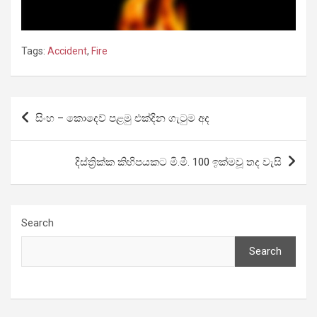
Tags:
Accident
,
Fire
Post
සිංහ – කොදෙව් පළමු එක්දින ගැටුම අද
navigation
දිස්ත්‍රික්ක කිහිපයකට මි.මී. 100 ඉක්මවූ තද වැසි
Search
Search