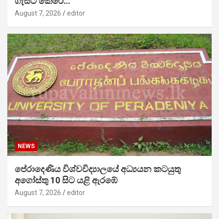
ගැසට් කෙරේ…
August 7, 2026
editor
NEWS
පේරාදෙණිය විශ්වවිද්‍යාලයේ අධ්‍යයන කටයුතු
අගෝස්තු 10 සිට යළි ඇරඹේ
August 7, 2026
editor