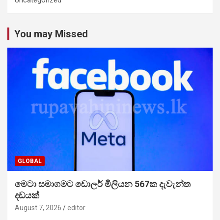
Uncategorized
You may Missed
GLOBAL
මෙටා සමාගමට ඩොලර් මිලියන 567ක දැවැන්ත
දඩයක්
August 7, 2026
editor