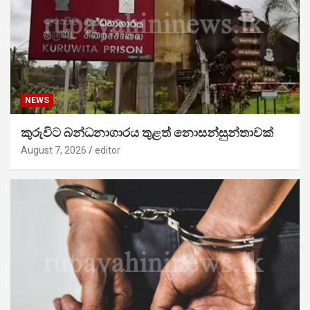
NEWS
කුරුවිට බන්ධනාගාරය තුළත් නොසන්සුන්තාවක්
August 7, 2026
editor