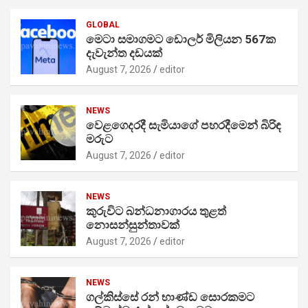
GLOBAL
මෙටා සමාගමට ඩොලර් මිලියන 567ක
දැවැන්ත දඩයක්
August 7, 2026
editor
NEWS
වෙළගෙදරදී සැමියාගේ පහරදීමෙන් බිරිඳ
මරුට
August 7, 2026
editor
NEWS
කුරුවිට බන්ධනාගාරය තුළත්
නොසන්සුන්තාවක්
August 7, 2026
editor
NEWS
ගල්කිස්සේ රන් භාණ්ඩ සොරකමට