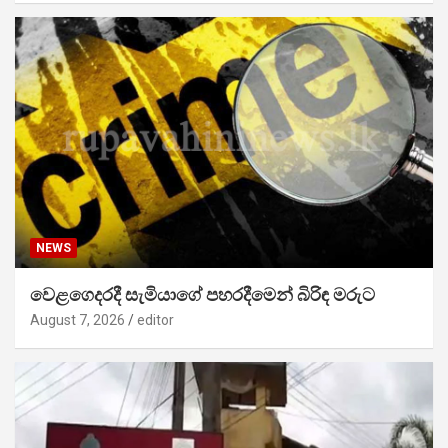
NEWS
වෙළගෙදරදී සැමියාගේ පහරදීමෙන් බිරිඳ මරුට
August 7, 2026
editor