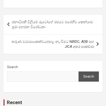
Post
ජනාධිපති විලියම් රූටෝගේ රජයට එරෙහිව කෙන්යාව
navigation
පුරා මහජන විරෝධතා
තරුණ ව්‍යවසායකත්වයඉහළ නැංවීමට NIRDC, ADB සහ
JICA අතර සාකච්ඡා
Search
Search
Recent