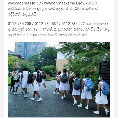
www.doenets.lk හෝ www.onlineexames.gov.lk වෙබ්
අඩවියට පිවිස අදාළ උපදෙස් අනුව නිවැරදිව අයදුම්පත්
ඉදිරිපත් කළයුතුයි.
0112 784 208 / 0112 784 537 / 0112 785 922 යන දුරකතන
අංකවලින් හෝ 1911 ක්ෂණික දුරකතන අංකයෙන් විමසීම් කළ
හැකි බවයි විභාග දෙපාර්තමේන්තුව පවසන්නේ.