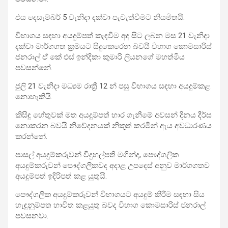
එය දෙසැම්බර් 5 වැනිදා දක්වා පැවැත්වීමට නියමිතයි.
විභාගය සඳහා අයදුම්පත් කැඳවීම අද සිට ලබන මස 21 වැනිදා
දක්වා මාර්ගගත ක්‍රමයට සිදුකෙරෙන බවයි විභාග කොමසාරිස්
ජනරාල් ඒ කේ එස් ඉන්දිකා කුමාරි ලියනගේ මහත්මිය
පවසන්නේ.
ජුලි 21 වැනිදා මධ්‍යම රාත්‍රී 12 න් පසු විභාගය සඳහා අයදුම්කළ
නොහැකියි.
කිසිඳු හේතුවක් මත අයදුම්පත් භාර ගැනීමේ අවසන් දිනය දීර්ඝ
නොකරන බවයි නිවේදනයක් නිකුත් කරමින් ඇය අවධාරණය
කරන්නේ.
පාසල් අයදුම්කරුවන් විදුහල්පති මගින්ද, පෞද්ගලික
අයදුම්කරුවන් පෞද්ගලිකවද අදාළ උපදෙස් අනුව මාර්ගගතව
අයදුම්පත් ඉදිරිපත් කළ යුතුයි.
පෞද්ගලික අයදුම්කරුවන් විභාගයට අයදුම් කිරීම සඳහා සිය
හැඳුනුම්පත භාවිත කළයුතු බවද විභාග කොමසාරිස් ජනරාල්
පවසනවා.