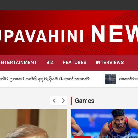
ENTERTAINMENT
BIZ
FEATURES
INTERVIEWS
ති අද මැදියම් රැයෙන් තහනම්
කොත්මලේ ගාමිණී දිසානා
Games