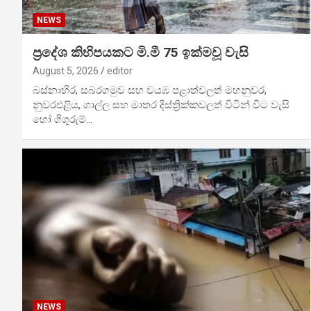
NEWS
ප්‍රදේශ කිහිපයකට මි.මී 75 ඉක්මවූ වැසි
August 5, 2026
editor
බස්නාහිර, සබරගමුව සහ වයඹ පළාත්වලත් මහනුවර,
නුවරඑළිය, ගාල්ල සහ මාතර දිස්ත්‍රික්කවලත් විටින් විට වැසි
හෝ ගිගුරුම්…
NEWS