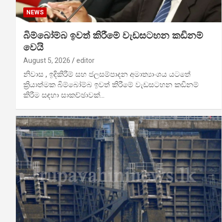
NEWS
බිම්බෝම්බ ඉවත් කිරීමේ වැඩසටහන කඩිනම්
වෙයි
August 5, 2026
editor
නිවාස , ඉදිකිරීම් සහ ජලසම්පාදන අමාත්‍යාංශය යටතේ
ක්‍රියාත්මක බිම්බෝම්බ ඉවත් කිරීමේ වැඩසටහන කඩිනම්
කිරීම සඳහා සාකච්ඡාවක්…