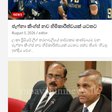
NEWS
ජැෆ්නා කිංග්ස් නව හිමිකාරීත්වයක් යටතට
August 5, 2026
editor
ලංකා ප්‍රිමියර් ලීග් තරගාවලියේ සාර්ථකම කණ්ඩායම වන
ජැෆ්නා කිංග්ස් නව හිමිකාරීත්වයක් යටතට පත්ව තිබේ. හිටපු
ඉන්දීය වේග…