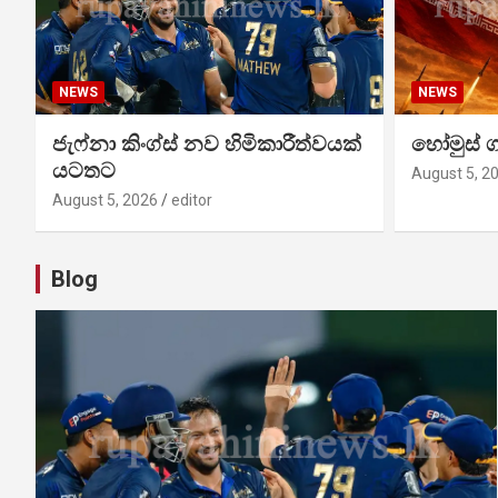
NEWS
NEWS
ජැෆ්නා කිංග්ස් නව හිමිකාරීත්වයක්
හෝමුස් 
යටතට
August 5, 2
August 5, 2026
editor
Blog