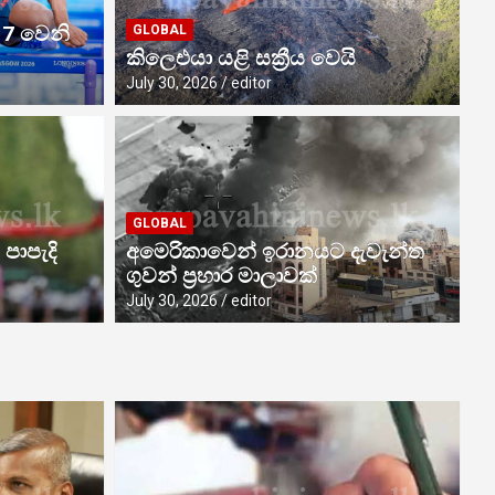
 7 වෙනි
GLOBAL
කිලෙඑයා යළි සක්‍රීය වෙයි
July 30, 2026
editor
N
ක
GLOBAL
පන්ති අද මැදියම් රැයෙන් තහනම්
ද
 පාපැදි
අමෙරිකාවෙන් ඉරානයට දැවැන්ත
ගුවන් ප්‍රහාර මාලාවක්
Aug
July 30, 2026
editor