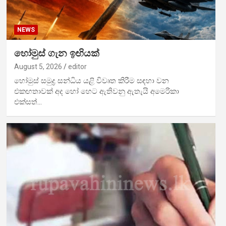
NEWS
හෝමුස් ගැන ඉඟියක්
August 5, 2026
editor
හෝමුස් සමුද්‍ර සන්ධිය යළි විවෘත කිරීම සඳහා වන
එකඟතාවක් අද හෝ හෙට ඇතිවනු ඇතැයි අමෙරිකා
එක්සත්…