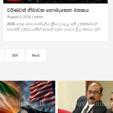
වර්ණවත් නිමාවක නොමැකෙන මතකය
August 3, 2026
editor
2026 පොදු රාජ්‍ය මණ්ඩලීය ක්‍රීඩා උලෙ‍ළ අති උත්කර්ශවත්
සමාප්ති උත්සවයකින් අවසන් වුනා. මෙවර ශ්‍රී ලංකාවට රන්…
309
Next