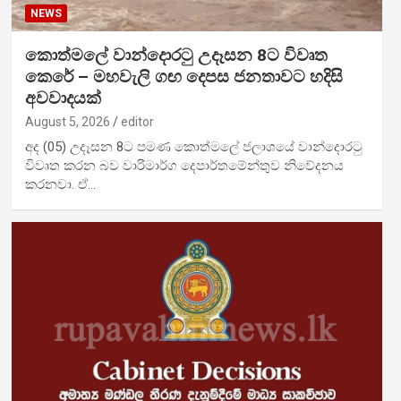
NEWS
කොත්මලේ වාන්දොරටු උදෑසන 8ට විවෘත
කෙරේ – මහවැලි ගඟ දෙපස ජනතාවට හදිසි
අවවාදයක්
August 5, 2026
editor
අද (05) උදෑසන 8ට පමණ කොත්මලේ ජලාශයේ වාන්දොරටු
විවෘත කරන බව වාරිමාර්ග දෙපාර්තමේන්තුව නිවේදනය
කරනවා. ඒ…