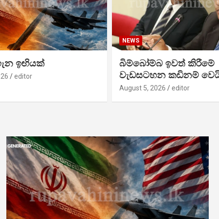
NEWS
ගැන ඉඟියක්
බිම්බෝම්බ ඉවත් කිරීමේ
වැඩසටහන කඩිනම් වෙය
026
editor
August 5, 2026
editor