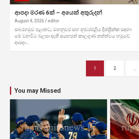
ආපදා මරණ 6ක් – අයෙක් අතුරුදන්
August 4, 2026
editor
සබරගමුව පළාතට, මහනුවර සහ නුවරඑළිය දිස්ත්‍රික්ක සඳහා
මේ වනවිට බලපා ඇති අයහපත් කාලගුණ තත්ත්වය හමුවේ
ආපදා…
Posts
1
2
…
pagination
You may Missed