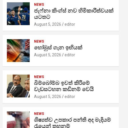
NEWS
ජැෆ්නා කිංග්ස් නව හිමිකාරීත්වයක්
යටතට
August 5, 2026
editor
NEWS
හෝමුස් ගැන ඉඟියක්
August 5, 2026
editor
NEWS
බිම්බෝම්බ ඉවත් කිරීමේ
වැඩසටහන කඩිනම් වෙයි
August 5, 2026
editor
NEWS
ශිෂ්‍යත්ව උපකාර පන්ති අද මැදියම්
රැයෙන් තහනම්