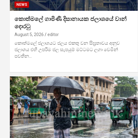
NEWS
කොත්මලේ ගාමිණී දිසානායක ජලාශයේ වාන්
දොරටු
August 5, 2026
editor
කොත්මලේ ජලාශයට ජලය එකතු වන සිඝ්‍රතාවය අනුව
ජලාශය එහි උපරිම ජල සැපයුම් මට්ටමට ලගා වෙමින්
පවතින…