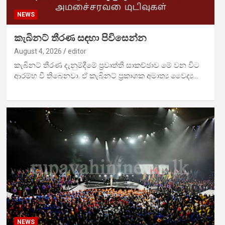
NEWS
කැබිනට් තීරණ සඳහා පිවිසෙන්න
August 4, 2026
editor
කැබිනට් තීරණ දැනුම්දීමේ ප්‍රවෘත්ති සාකච්ඡාව මේ වන විට
ආරම්භ වී තිබෙනවා. ඒ කැබිනට් ප්‍රකාශක අමාත්‍ය වෛද්‍ය…
NEWS