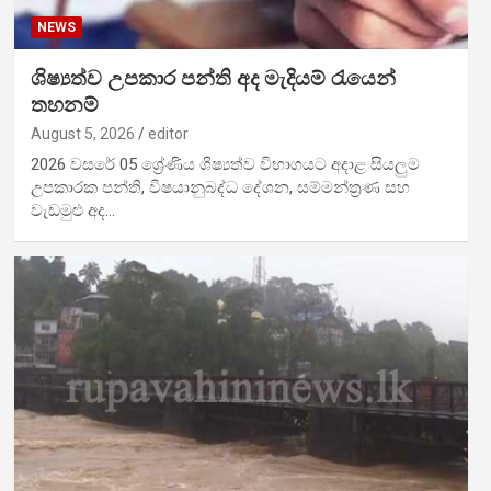
NEWS
ශිෂ්‍යත්ව උපකාර පන්ති අද මැදියම් රැයෙන්
තහනම්
August 5, 2026
editor
2026 වසරේ 05 ශ්‍රේණිය ශිෂ්‍යත්ව විභාගයට අදාළ සියලුම
උපකාරක පන්ති, විෂයානුබද්ධ දේශන, සම්මන්ත්‍රණ සහ
වැඩමුළු අද…