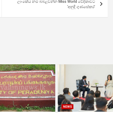
ලාංකේය නම බබළවන්න Miss World වේදිකාවට
‘අනුදි ගුණසේකර’
NEWS