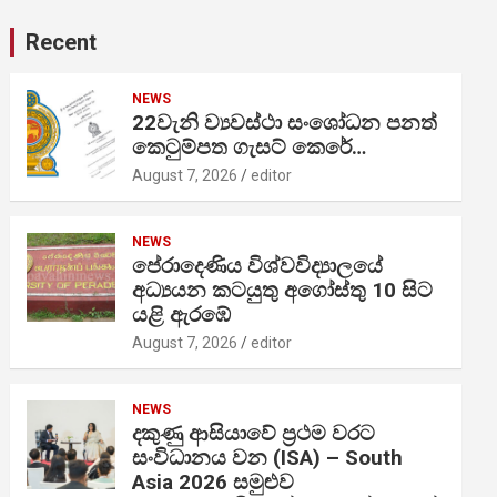
Recent
NEWS
22වැනි ව්‍යවස්ථා සංශෝධන පනත්
කෙටුම්පත ගැසට් කෙරේ…
August 7, 2026
editor
NEWS
පේරාදෙණිය විශ්වවිද්‍යාලයේ
අධ්‍යයන කටයුතු අගෝස්තු 10 සිට
යළි ඇරඹේ
August 7, 2026
editor
NEWS
දකුණු ආසියාවේ ප්‍රථම වරට
සංවිධානය වන (ISA) – South
Asia 2026 සමුළුව