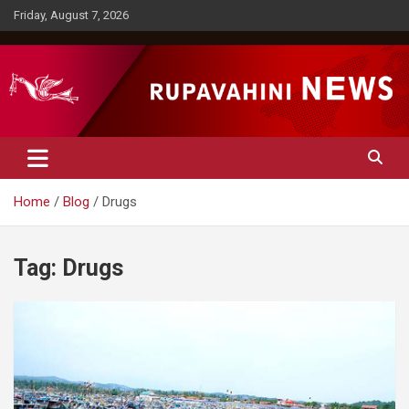
Skip
Friday, August 7, 2026
to
content
Rupavahini News
Home
Blog
Drugs
Tag:
Drugs