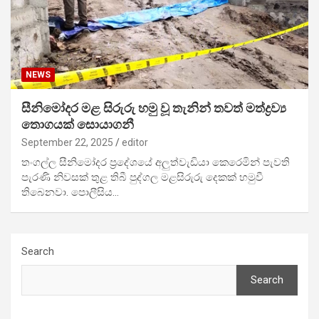
NEWS
සීනිමෝදර මළ සිරුරු හමු වූ තැනින් තවත් මත්ද්‍රව්‍ය
තොගයක් සොයාගනී
September 22, 2025
editor
තංගල්ල සීනිමෝදර ප්‍රදේශයේ අලුත්වැඩියා කෙරෙමින් පැවති
පැරණි නිවසක් තුළ තිබී පුද්ගල මළසිරුරු දෙකක් හමුවී
තිබෙනවා. පොලීසිය…
Search
Search