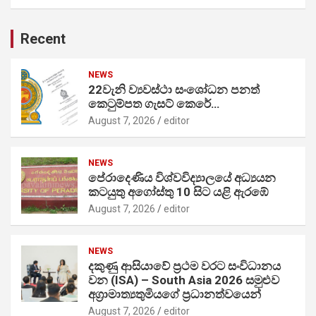
Recent
NEWS
22වැනි ව්‍යවස්ථා සංශෝධන පනත්
කෙටුම්පත ගැසට් කෙරේ…
August 7, 2026
editor
NEWS
පේරාදෙණිය විශ්වවිද්‍යාලයේ අධ්‍යයන
කටයුතු අගෝස්තු 10 සිට යළි ඇරඹේ
August 7, 2026
editor
NEWS
දකුණු ආසියාවේ ප්‍රථම වරට සංවිධානය
වන (ISA) – South Asia 2026 සමුළුව
අග්‍රාමාත්‍යතුමියගේ ප්‍රධානත්වයෙන්
August 7, 2026
editor