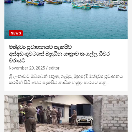
NEWS
මත්ද්‍රව්‍ය ප්‍රවාහනයට සැකපිට
අත්අඩංගුවටගත් බහුධින යාත්‍රාව තංගල්ල ධීවර
වරායට
November 20, 2025
editor
ශ්‍රී ලංකාවට ඔබ්බෙන් දකුණු ගැඹුරු මුහුදේදි මත්ද්‍රව්‍ය ප්‍රවාහනය
කරමින් සිටි බවට සැකපිට නාවික හමුදා භාරයට ගනු…