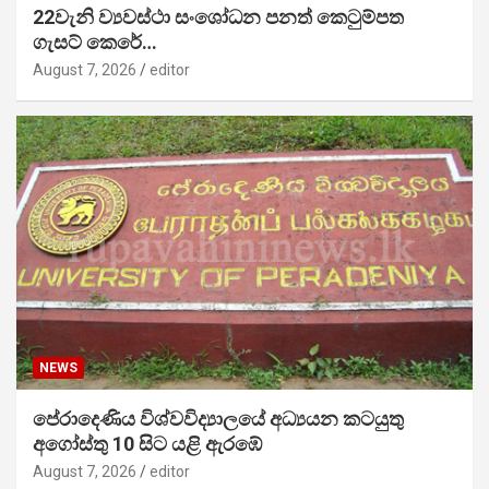
22වැනි ව්‍යවස්ථා සංශෝධන පනත් කෙටුම්පත
ගැසට් කෙරේ…
August 7, 2026
editor
NEWS
පේරාදෙණිය විශ්වවිද්‍යාලයේ අධ්‍යයන කටයුතු
අගෝස්තු 10 සිට යළි ඇරඹේ
August 7, 2026
editor