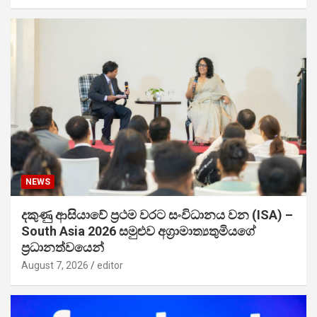
NEWS
දකුණු ආසියාවේ ප්‍රථම වරට සංවිධානය වන (ISA) –
South Asia 2026 සමුළුව අග්‍රාමාත්‍යතුමියගේ
ප්‍රධානත්වයෙන්
August 7, 2026
editor