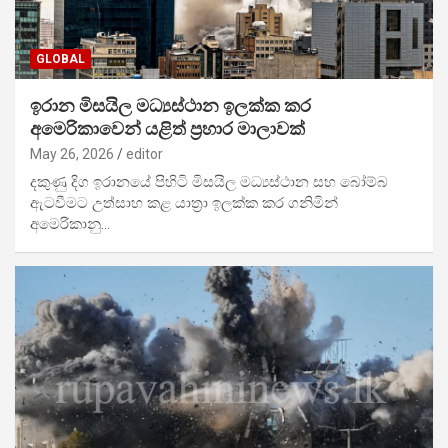
GLOBAL
ඉරාන මිසයිල මධ්‍යස්ථාන ඉලක්ක කර
අමෙරිකාවෙන් යළිත් ප්‍රහාර මාලාවක්
May 26, 2026
editor
දකුණු දිග ඉරානයේ පිහිටි මිසයිල මධ්‍යස්ථාන සහ බෝම්බ
ඇටවීමට උත්සාහ කළ යාත්‍රා ඉලක්ක කර ගනිමින්
අමෙරිකානු…