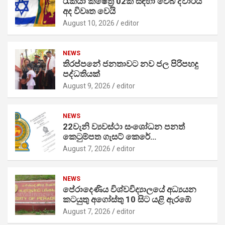
රැකියා ක්ෂේත්‍ර 02ක් සඳහා වෙබ් ද්වාරය
අද විවෘත වෙයි
August 10, 2026
editor
NEWS
තිරප්පනේ ජනතාවට නව ජල පිරිපහදු
පද්ධතියක්
August 9, 2026
editor
NEWS
22වැනි ව්‍යවස්ථා සංශෝධන පනත්
කෙටුම්පත ගැසට් කෙරේ…
August 7, 2026
editor
NEWS
පේරාදෙණිය විශ්වවිද්‍යාලයේ අධ්‍යයන
කටයුතු අගෝස්තු 10 සිට යළි ඇරඹේ
August 7, 2026
editor