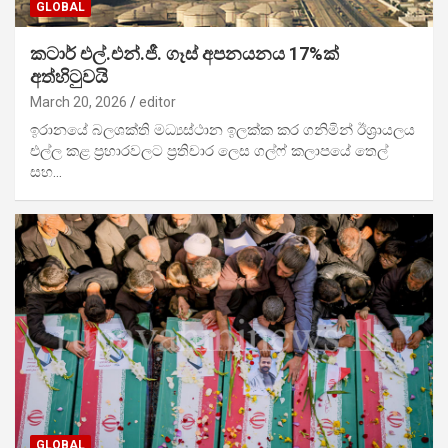
GLOBAL
කටාර් එල්.එන්.ජී. ගෑස් අපනයනය 17%ක්
අත්හිටුවයි
March 20, 2026
editor
ඉරානයේ බලශක්ති මධ්‍යස්ථාන ඉලක්ක කර ගනිමින් ඊශ්‍රායලය
එල්ල කළ ප්‍රහාරවලට ප්‍රතිචාර ලෙස ගල්ෆ් කලාපයේ තෙල්
සහ…
GLOBAL