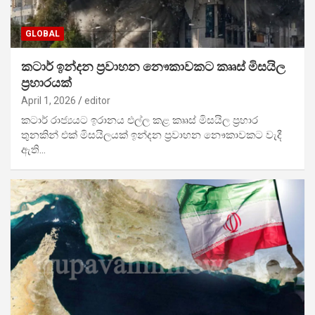
GLOBAL
කටාර් ඉන්දන ප්‍රවාහන නෞකාවකට කෲස් මිසයිල
ප්‍රහාරයක්
April 1, 2026
editor
කටාර් රාජ්‍යයට ඉරානය එල්ල කළ කෲස් මිසයිල ප්‍රහාර
තුනකින් එක් මිසයිලයක් ඉන්දන ප්‍රවාහන නෞකාවකට වැදී
ඇති…