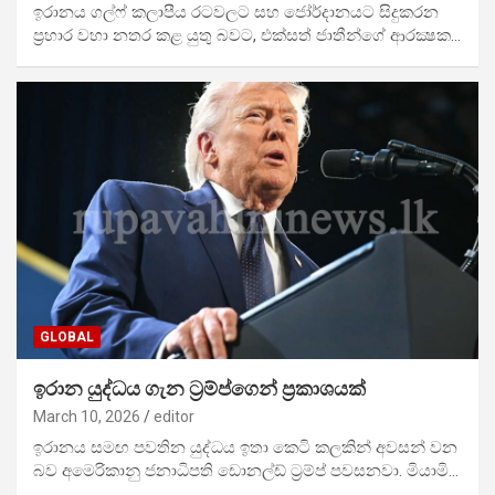
ඉරානය ගල්ෆ් කලාපීය රටවලට සහ ජෝර්දානයට සිදුකරන
ප්‍රහාර වහා නතර කළ යුතු බවට, එක්සත් ජාතීන්ගේ ආරක්‍ෂක…
GLOBAL
ඉරාන යුද්ධය ගැන ට්‍රම්ප්ගෙන් ප්‍රකාශයක්
March 10, 2026
editor
ඉරානය සමඟ පවතින යුද්ධය ඉතා කෙටි කලකින් අවසන් වන
බව අමෙරිකානු ජනාධිපති ඩොනල්ඩ් ට්‍රම්ප් පවසනවා. මියාමි…