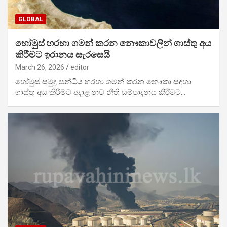
GLOBAL
හෝමුස් හරහා ගමන් කරන නෞකාවලින් ගාස්තු අය
කිරීමට ඉරානය සැරසෙයි
March 26, 2026
editor
හෝමුස් සමුද්‍ර සන්ධිය හරහා ගමන් කරන නෞකා සඳහා
ගාස්තු අය කිරීමට අදාළ නව නීති සම්පාදනය කිරීමට…