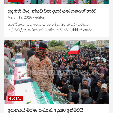
යුද ගිනි මැද, නිහඬ වන දහස් ගණනකගේ හුස්ම
March 19, 2026
editor
අමෙරිකාව, සහ ඉරානය අතර දින 20 ක් පුරා පවතින
ගැටුම්වලින්, ඉරානයේ මියගිය සංඛ්‍යාව 1,444 ක් දක්වා…
GLOBAL
ඉරානයේ මරණ සංඛ්‍යාව 1,200 ඉක්මවයි