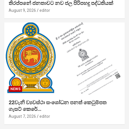
තිරප්පනේ ජනතාවට නව ජල පිරිපහදු පද්ධතියක්
August 9, 2026
editor
NEWS
22වැනි ව්‍යවස්ථා සංශෝධන පනත් කෙටුම්පත
ගැසට් කෙරේ…
August 7, 2026
editor