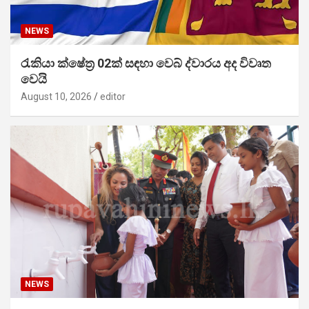
NEWS
රැකියා ක්ෂේත්‍ර 02ක් සඳහා වෙබ් ද්වාරය අද විවෘත
වෙයි
August 10, 2026
editor
NEWS