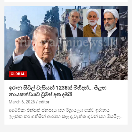
GLOBAL
ඉරාන සිවිල් වැසියන් 1238ක් මිහිදන්… මීළඟ
නායකත්වයට ට්‍රම්ප් අත දමයි
March 6, 2026
editor
අමෙරිකා එක්සත් ජනපදය සහ ඊශ්‍රායලය එක්ව ඉරානය
ඉලක්ක කර ගනිමින් ආරම්භ කළ දැවැන්ත ගුවන් සහ මිසයිල…