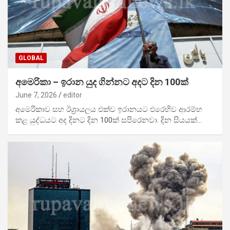
GLOBAL
අමෙරිකා – ඉරාන යුද ගින්නට අදට දින 100ක්
June 7, 2026
editor
අමෙරිකාව සහ ඊශ්‍රායලය එක්ව ඉරානයට එරෙහිව ආරම්භ
කළ යුද්ධයට අද දිනට දින 100ක් සපිරෙනවා. දින සියයක්…