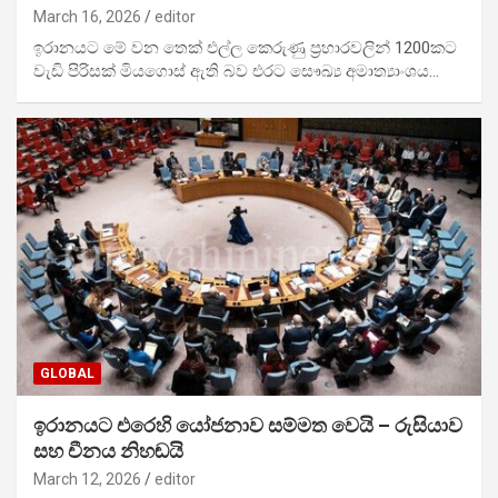
March 16, 2026
editor
ඉරානයට මේ වන තෙක් එල්ල කෙරුණු ප්‍රහාරවලින් 1200කට
වැඩි පිරිසක් මියගොස් ඇති බව එරට සෞඛ්‍ය අමාත්‍යාංශය…
GLOBAL
ඉරානයට එරෙහි යෝජනාව සම්මත වෙයි – රුසියාව
සහ චීනය නිහඬයි
March 12, 2026
editor