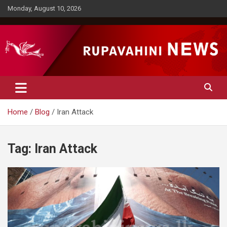
Skip
Monday, August 10, 2026
to
content
Rupavahini News
Home
Blog
Iran Attack
Tag:
Iran Attack