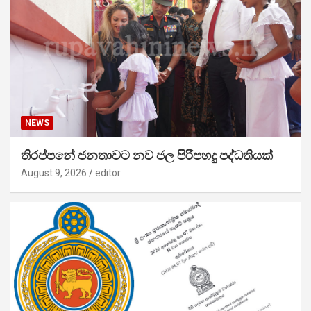
NEWS
තිරප්පනේ ජනතාවට නව ජල පිරිපහදු පද්ධතියක්
August 9, 2026
editor