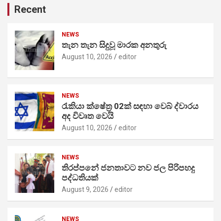
Recent
NEWS
තැන තැන සිදුවූ මාරක අනතුරු
August 10, 2026
editor
NEWS
රැකියා ක්ෂේත්‍ර 02ක් සඳහා වෙබ් ද්වාරය
අද විවෘත වෙයි
August 10, 2026
editor
NEWS
තිරප්පනේ ජනතාවට නව ජල පිරිපහදු
පද්ධතියක්
August 9, 2026
editor
NEWS