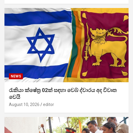
NEWS
රැකියා ක්ෂේත්‍ර 02ක් සඳහා වෙබ් ද්වාරය අද විවෘත
වෙයි
August 10, 2026
editor