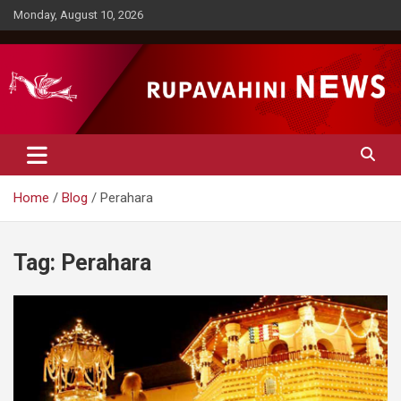
Skip
Monday, August 10, 2026
to
content
Rupavahini News
Home
Blog
Perahara
Tag:
Perahara