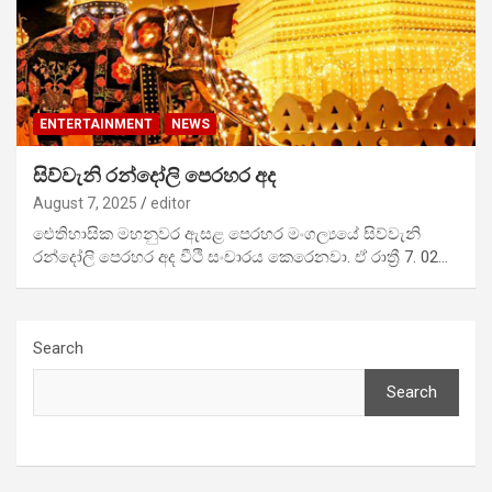
ENTERTAINMENT
NEWS
සිව්වැනි රන්දෝලි පෙරහර අද
August 7, 2025
editor
ඓතිහාසික මහනුවර ඇසළ පෙරහර මංගල්‍යයේ සිව්වැනි
රන්දෝලි පෙරහර අද වීථි සංචාරය කෙරෙනවා. ඒ රාත්‍රී 7. 02…
Search
Search