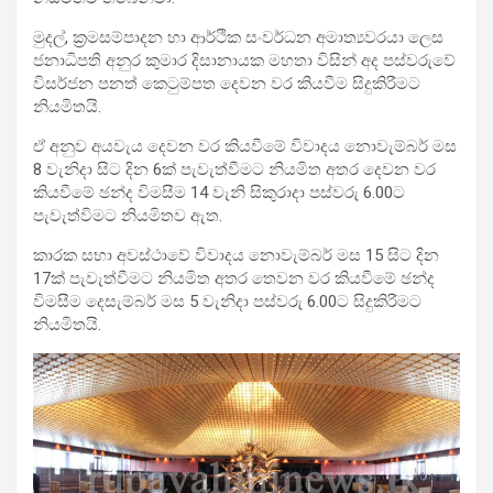
මුදල්, ක්‍රමසම්පාදන හා ආර්ථික සංවර්ධන අමාත්‍යවරයා ලෙස
ජනාධිපති අනුර කුමාර දිසානායක මහතා විසින් අද පස්වරුවේ
විසර්ජන පනත් කෙටුම්පත දෙවන වර කියවීම සිදුකිරීමට
නියමිතයි.
ඒ අනුව අයවැය දෙවන වර කියවීමේ විවාදය නොවැම්බර් මස
8 වැනිදා සිට දින 6ක් පැවැත්වීමට නියමිත අතර දෙවන වර
කියවීමේ ඡන්ද විමසීම 14 වැනි සිකුරාදා පස්වරු 6.00ට
පැවැත්විමට නියමිතව ඇත.
කාරක සභා අවස්ථාවේ විවාදය නොවැම්බර් මස 15 සිට දින
17ක් පැවැත්වීමට නියමිත අතර තෙවන වර කියවීමේ ඡන්ද
විමසීම දෙසැම්බර් මස 5 වැනිදා පස්වරු 6.00ට සිදුකිරීමට
නියමිතයි.