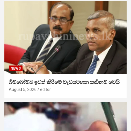
NEWS
බිම්බෝම්බ ඉවත් කිරීමේ වැඩසටහන කඩිනම් වෙයි
August 5, 2026
editor