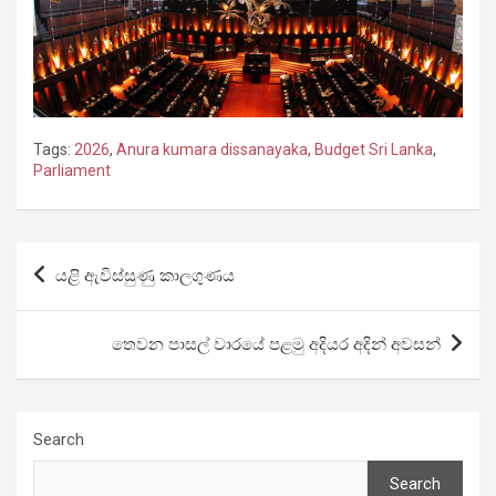
Tags:
2026
,
Anura kumara dissanayaka
,
Budget Sri Lanka
,
Parliament
Post
යළි ඇවිස්සුණු කාලගුණය
navigation
තෙවන පාසල් වාරයේ පළමු අදියර අදින් අවසන්
Search
Search