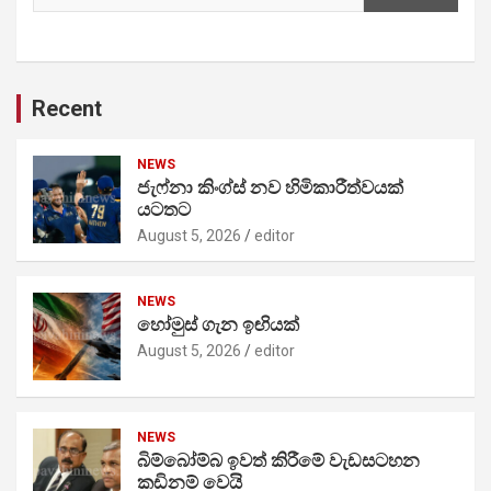
Recent
NEWS
ජැෆ්නා කිංග්ස් නව හිමිකාරීත්වයක්
යටතට
August 5, 2026
editor
NEWS
හෝමුස් ගැන ඉඟියක්
August 5, 2026
editor
NEWS
බිම්බෝම්බ ඉවත් කිරීමේ වැඩසටහන
කඩිනම් වෙයි