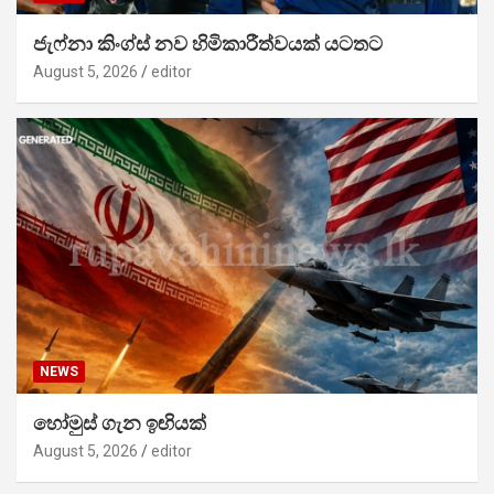
ජැෆ්නා කිංග්ස් නව හිමිකාරීත්වයක් යටතට
August 5, 2026
editor
NEWS
හෝමුස් ගැන ඉඟියක්
August 5, 2026
editor