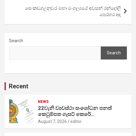
සෙංකඩගලනුවර මහා මංගල්‍යයේ අවසන් රන්දෝලි
පෙරහර අද
Search
Search
Recent
NEWS
22වැනි ව්‍යවස්ථා සංශෝධන පනත්
කෙටුම්පත ගැසට් කෙරේ…
August 7, 2026
editor