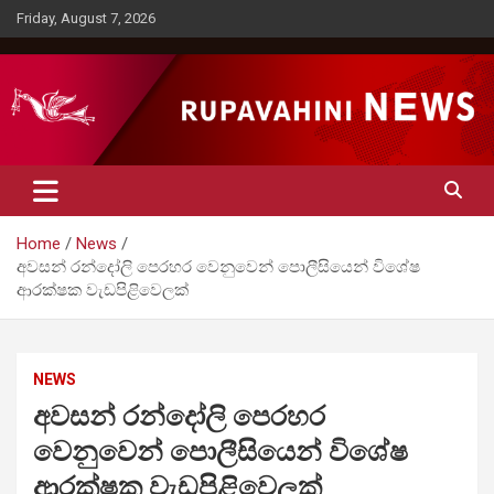
Skip
Friday, August 7, 2026
to
content
Rupavahini News
Home
News
අවසන් රන්දෝලි පෙරහර වෙනුවෙන් පොලීසියෙන් විශේෂ
ආරක්ෂක වැඩපිළිවෙලක්
NEWS
අවසන් රන්දෝලි පෙරහර
වෙනුවෙන් පොලීසියෙන් විශේෂ
ආරක්ෂක වැඩපිළිවෙලක්