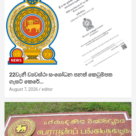
NEWS
22වැනි ව්‍යවස්ථා සංශෝධන පනත් කෙටුම්පත
ගැසට් කෙරේ…
August 7, 2026
editor