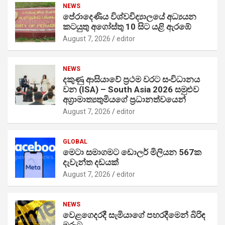
NEWS
පේරාදෙණිය විශ්වවිද්‍යාලයේ අධ්‍යයන
කටයුතු අගෝස්තු 10 සිට යළි ඇරඹේ
August 7, 2026
editor
NEWS
දකුණු ආසියාවේ ප්‍රථම වරට සංවිධානය
වන (ISA) – South Asia 2026 සමුළුව
අග්‍රාමාත්‍යතුමියගේ ප්‍රධානත්වයෙන්
August 7, 2026
editor
GLOBAL
මෙටා සමාගමට ඩොලර් මිලියන 567ක
දැවැන්ත දඩයක්
August 7, 2026
editor
NEWS
වෙළගෙදරදී සැමියාගේ පහරදීමෙන් බිරිඳ