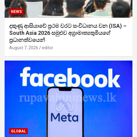
NEWS
දකුණු ආසියාවේ ප්‍රථම වරට සංවිධානය වන (ISA) –
South Asia 2026 සමුළුව අග්‍රාමාත්‍යතුමියගේ
ප්‍රධානත්වයෙන්
August 7, 2026
editor
GLOBAL