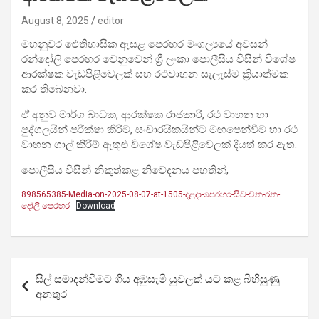
August 8, 2025
editor
මහනුවර ඓතිහාසික ඇසළ පෙරහර මංගල්‍යයේ අවසන්
රන්දෝලි පෙරහර වෙනුවෙන් ශ්‍රී ලංකා පොලීසිය විසින් විශේෂ
ආරක්ෂක වැඩපිළිවෙලක් සහ රථවාහන සැලැස්ම ක්‍රියාත්මක
කර තිබෙනවා.
ඒ අනුව මාර්ග බාධක, ආරක්ෂක රාජකාරි, රථ වාහන හා
පුද්ගලයින් පරීක්ෂා කිරීම, සංචාරයිකයින්ට මඟපෙන්වීම හා රථ
වාහන ගාල් කිරීම් ඇතුළු විශේෂ වැඩපිළිවෙලක් දියත් කර ඇත.
පොලීසිය විසින් නිකුත්කළ නිවේදනය පහතින්,
898565385-Media-on-2025-08-07-at-1505-දළදා-පෙරහර-සිව-වන-රන-
දෝලි-පෙරහර
Download
Post
සිල් සමාදන්වීමට ගිය අඹුසැමි යුවලක් යට කළ බිහිසුණු
navigation
අනතුර