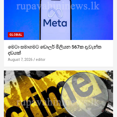
GLOBAL
මෙටා සමාගමට ඩොලර් මිලියන 567ක දැවැන්ත
දඩයක්
August 7, 2026
editor