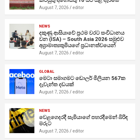
August 7, 2026
editor
NEWS
දකුණු ආසියාවේ ප්‍රථම වරට සංවිධානය
වන (ISA) – South Asia 2026 සමුළුව
අග්‍රාමාත්‍යතුමියගේ ප්‍රධානත්වයෙන්
August 7, 2026
editor
GLOBAL
මෙටා සමාගමට ඩොලර් මිලියන 567ක
දැවැන්ත දඩයක්
August 7, 2026
editor
NEWS
වෙළගෙදරදී සැමියාගේ පහරදීමෙන් බිරිඳ
මරුට
August 7, 2026
editor