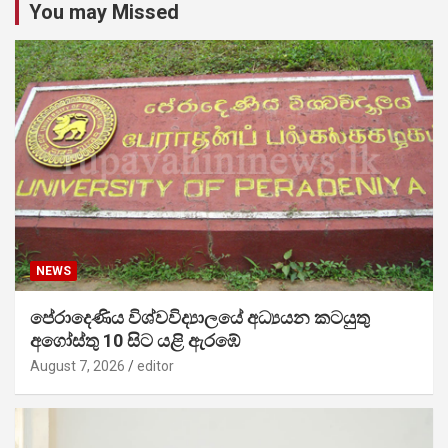
You may Missed
NEWS
පේරාදෙණිය විශ්වවිද්‍යාලයේ අධ්‍යයන කටයුතු
අගෝස්තු 10 සිට යළි ඇරඹේ
August 7, 2026
editor