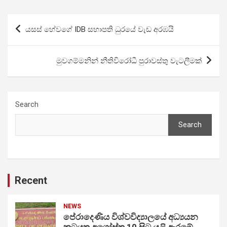
Post
යසස් හේවගේ IDB සභාපති ධුරයේ වැඩ අරඹයි
navigation
මුවගම්මනින් නීතිවිරෝධී පුරාවස්තු වැටලීමක්
Search
Search
Recent
NEWS
පේරාදෙණිය විශ්වවිද්‍යාලයේ අධ්‍යයන
කටයුතු අගෝස්තු 10 සිට යළි ඇරඹේ