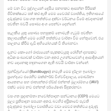
මේ වන විට පුද්ගලයන් දෙසිය පනහකට ආසන්න පිරිසක්
ජීවිතක්ෂයට පත් කර ඇති මෙම වෛරස් ව්‍යාප්තිය, ඉතිහාසයේ
දරුණුතම වසංගත තත්ත්වය දක්වා වර්ධනය වීමේ අවදානමක්
පවතින බවයි සෞඛ්‍ය අංශ පෙන්වා දෙන්නේ.
සැලකිය යුතු සෞඛ්‍ය පහසුකම් නොමැති ගැටුම් පවතින
කලාපයකින් මෙම රෝගී තත්ත්වය වාර්තා වීම හේතුවෙන්, එය
පාලනය කිරීම දැඩි අභියෝගයක් වී තිබෙනවා.
දැනට කොංගෝ රාජ්‍යයෙන් සැකකටයුතු රෝගීන් දහසකට
අධික සංඛ්‍යාවක් වාර්තා වන අතර උගන්ඩාවෙන් ද ආසාදිතයන්
නව දෙනෙකු හඳුනාගෙන ඇති බවයි වාර්තා වන්නේ.
බුන්ඩිබුග්යෝ (Bundibugyo) නමැති මෙම දුර්ලභ ඉබෝලා
ප්‍රභේදයට එරෙහිව ඔක්ස්ෆර්ඩ් විශ්වවිද්‍යාලය, මොඩර්නා
ආයතනය සහ ජාත්‍යන්තර ඒඩ්ස් එන්නත් මූලාරම්භය (IAVI)
එක්ව මෙම නව එන්නත් පර්යේෂණ සිදුකරනවා.
වසංගත සූදානම්තා නවෝත්පාදන සන්ධානය (CEPI) මෙයට
මූල්‍ය ප්‍රතිපාදන සපයන අතර, බටහිර අප්‍රිකාවේ පැවති
දරුණුතම ඉබෝලා ව්‍යාප්තියට වඩා මෙවර තත්ත්වය දරුණු