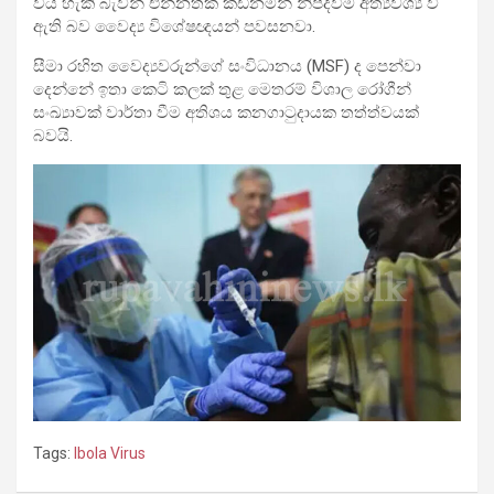
විය හැකි බැවින් එන්නතක් කඩිනමින් නිපදවීම අත්‍යවශ්‍ය වී
ඇති බව වෛද්‍ය විශේෂඥයන් පවසනවා.
සීමා රහිත වෛද්‍යවරුන්ගේ සංවිධානය (MSF) ද පෙන්වා
දෙන්නේ ඉතා කෙටි කලක් තුළ මෙතරම් විශාල රෝගීන්
සංඛ්‍යාවක් වාර්තා වීම අතිශය කනගාටුදායක තත්ත්වයක්
බවයි.
Tags:
Ibola Virus