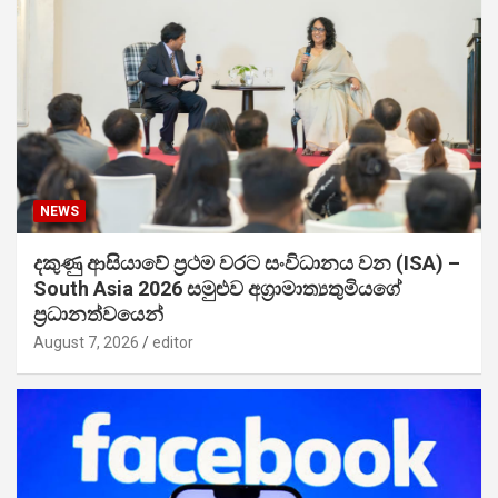
NEWS
දකුණු ආසියාවේ ප්‍රථම වරට සංවිධානය වන (ISA) –
South Asia 2026 සමුළුව අග්‍රාමාත්‍යතුමියගේ
ප්‍රධානත්වයෙන්
August 7, 2026
editor