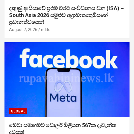
දකුණු ආසියාවේ ප්‍රථම වරට සංවිධානය වන (ISA) –
South Asia 2026 සමුළුව අග්‍රාමාත්‍යතුමියගේ
ප්‍රධානත්වයෙන්
August 7, 2026
editor
GLOBAL
මෙටා සමාගමට ඩොලර් මිලියන 567ක දැවැන්ත
දඩයක්