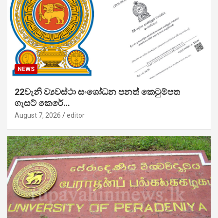
NEWS
22වැනි ව්‍යවස්ථා සංශෝධන පනත් කෙටුම්පත
ගැසට් කෙරේ…
August 7, 2026
editor