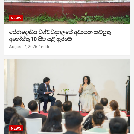
NEWS
පේරාදෙණිය විශ්වවිද්‍යාලයේ අධ්‍යයන කටයුතු
අගෝස්තු 10 සිට යළි ඇරඹේ
August 7, 2026
editor
NEWS