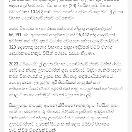
බඳවා ගැනීමේ තරග විභාගය අද (24) දිවයින පුරා විභාග
මධ්‍යස්ථාන 1048 දී සාර්ථකව පවත්වා අවසන් කළ බව ශ්‍රී ලංකා
විභාග දෙපාර්තමේන්තුව පවසනවා.
මෙම විභාගය සඳහා රාජ්‍ය සේවයේ නියුතු අයදුම්කරුවන්
66,991 ක්ද, අනෙකුත් අයදුම්කරුවන් 96,442 ක්ද අයදුම්පත්
ඉදිරිපත් කර තිබූ අතර විශේෂ අවශ්‍යතා සහිත අයදුම්කරුවන්
323 දෙනෙකු සඳහාද විභාගය සඳහා ඉදිරිපත් වීමට විභාග
දෙපාර්තමේන්තුව විසින් පහසුම් සපයා තිබුණා.
2023 වර්ෂයේදී, ශ්‍රී ලංකා විභාග දෙපාර්තමේන්තුව විසින් රාජ්‍ය
සේවයේ නියුතු උපාධිධාරින් ගුරු සේවයට බඳවා ගැනීම සඳහා
තරග විභාගයක් සැලසුම් කර තිබුණද, ශ්‍රේෂ්ඨාධිකරණයේ
ගොනු කරන ලද මූලික අයිතිවාසිකම් නඩු 3ක් සහ
අභියාචනාධිකරණයේ පැවති එක් නඩු කටයුත්තක් හේතුවෙන්
අදාළ විභාගය අත්හිටුවීමට කටයුතු කරන ලදී.
සියලු නඩු කටයුතු අවසන් කිරීමෙන් අනතුරු ව, දිවයින පුරා
පවතින සමස්‍ත ගුරු හිඟයට පිළියම් සැපයීමේ අරමුණෙන්
රාජ්‍ය සේවයේ නියුතු උපාධිධාරීන්ට මෙන් ම අනෙකුත්
උපාධිධාරීන්ට ද පෙනී සිටිය හැකි ලෙස මෙවර විභාගය
පැවැත්වීම විශේෂත්වයකි.