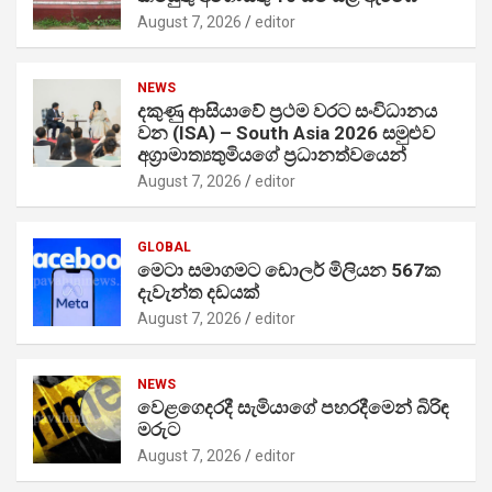
August 7, 2026
editor
NEWS
දකුණු ආසියාවේ ප්‍රථම වරට සංවිධානය
වන (ISA) – South Asia 2026 සමුළුව
අග්‍රාමාත්‍යතුමියගේ ප්‍රධානත්වයෙන්
August 7, 2026
editor
GLOBAL
මෙටා සමාගමට ඩොලර් මිලියන 567ක
දැවැන්ත දඩයක්
August 7, 2026
editor
NEWS
වෙළගෙදරදී සැමියාගේ පහරදීමෙන් බිරිඳ
මරුට
August 7, 2026
editor