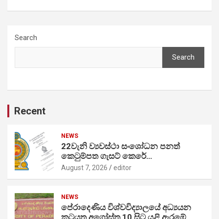
Search
Search
Recent
NEWS
22වැනි ව්‍යවස්ථා සංශෝධන පනත්
කෙටුම්පත ගැසට් කෙරේ…
August 7, 2026
editor
NEWS
පේරාදෙණිය විශ්වවිද්‍යාලයේ අධ්‍යයන
කටයුතු අගෝස්තු 10 සිට යළි ඇරඹේ