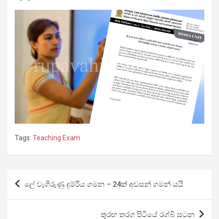
Tags:
Teaching Exam
Post
ලේ වැගිරුණු දුම්රිය ගමන – 24ක් අවසන් ගමන් යයි
navigation
තුරඟ තරග පිටියේ රග්බි සටන