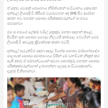
ඒ අනුව වෙසක් පොහොය නිමිත්තෙන් සංවිධානය කෙරෙන
දන්සැල් ලියාපදිංචි කිරීමේ වැඩසටහන අද (04) සිට ආරම්භ
කරන බව මහජන සෞඛ්‍ය පරීක්ෂකවරුන්ගේ සංගමය
පවසනවා.
එම සංගමයේ ලේකම් චමිල් මුතුකුඩ මහතා සඳහන් කළේ,
දිවයින පුරා සෞඛ්‍ය වෛද්‍ය නිලධාරී කාර්යාල මට්ටමින් මෙම
ලියාපදිංචි කටයුතු ක්‍රියාත්මක කරන බවයි.
දන්සැල් පැවැත්වීම සඳහා අදාළ විශේෂ සෞඛ්‍ය මාර්ගෝපදේශ
මාලාවක් සෞඛ්‍ය අමාත්‍යාංශය විසින් මේ වනවිටත් නිකුත් කර
ඇති අතර, ඒ සම්බන්ධයෙන් අවශ්‍ය තොරතුරු මහජන සෞඛ්‍ය
පරීක්ෂකවරුන්ගෙන් ලබාගන්නා ලෙසද සංවිධායකයන්ට
දැනුම් දී තිබෙනවා.