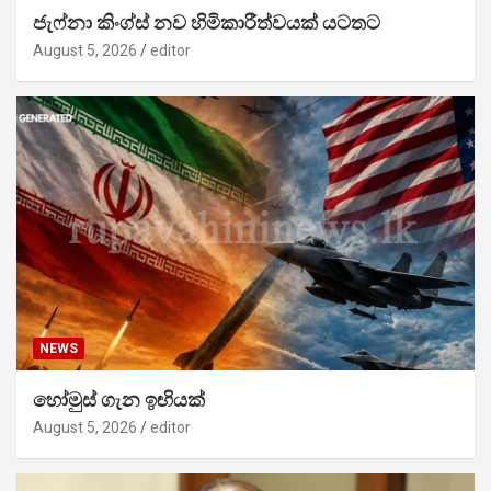
ජැෆ්නා කිංග්ස් නව හිමිකාරීත්වයක් යටතට
August 5, 2026
editor
NEWS
හෝමුස් ගැන ඉඟියක්
August 5, 2026
editor