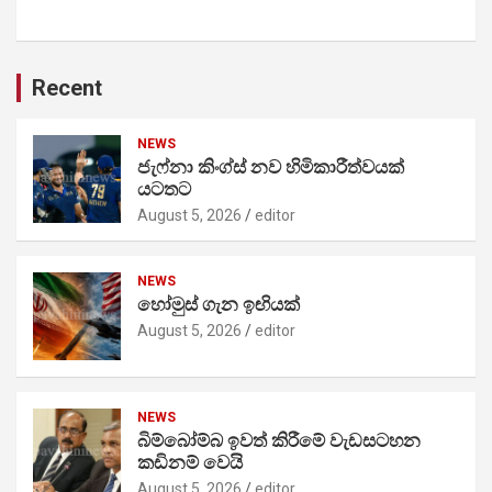
Recent
NEWS
ජැෆ්නා කිංග්ස් නව හිමිකාරීත්වයක්
යටතට
August 5, 2026
editor
NEWS
හෝමුස් ගැන ඉඟියක්
August 5, 2026
editor
NEWS
බිම්බෝම්බ ඉවත් කිරීමේ වැඩසටහන
කඩිනම් වෙයි
August 5, 2026
editor