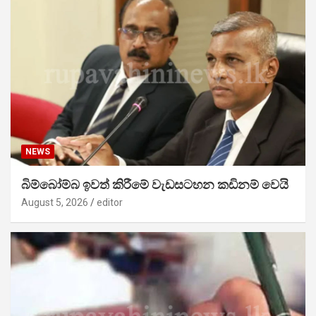
NEWS
බිම්බෝම්බ ඉවත් කිරීමේ වැඩසටහන කඩිනම් වෙයි
August 5, 2026
editor