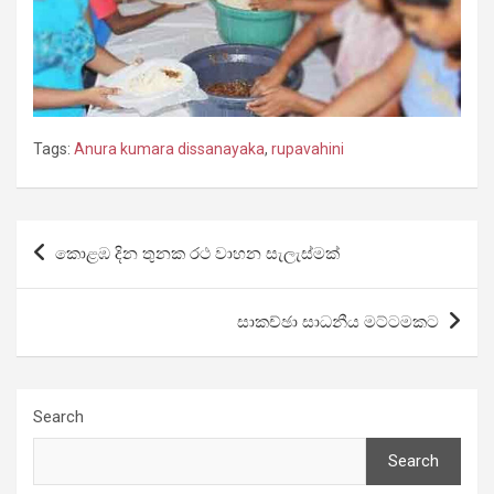
Tags:
Anura kumara dissanayaka
,
rupavahini
Post
කොළඹ දින තුනක රථ වාහන සැලැස්මක්
navigation
සාකච්ඡා සාධනීය මට්ටමකට
Search
Search