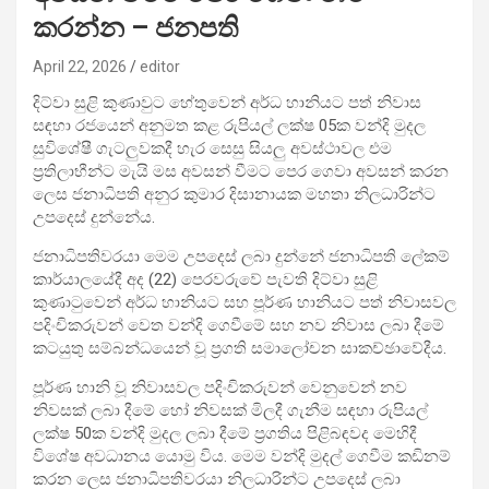
කරන්න – ජනපති
April 22, 2026
editor
දිට්වා සුළි කුණාවුට හේතුවෙන් අර්ධ හානියට පත් නිවාස
සඳහා රජයෙන් අනුමත කළ රුපියල් ලක්ෂ 05ක වන්දි මුදල
සුවිශේෂී ගැටලුවකදී හැර සෙසු සියලු අවස්ථාවල එම
ප්‍රතිලාභීන්ට මැයි මස අවසන් වීමට පෙර ගෙවා අවසන් කරන
ලෙස ජනාධිපති අනුර කුමාර දිසානායක මහතා නිලධාරින්ට
උපදෙස් දුන්නේය.
ජනාධිපතිවරයා මෙම උපදෙස් ලබා දුන්නේ ජනාධිපති ලේකම්
කාර්යාලයේදී අද (22) පෙරවරුවේ පැවති දිට්වා සුළි
කුණාටුවෙන් අර්ධ හානියට සහ පූර්ණ හානියට පත් නිවාසවල
පදිංචිකරුවන් වෙත වන්දි ගෙවීමේ සහ නව නිවාස ලබා දීමේ
කටයුතු සම්බන්ධයෙන් වූ ප්‍රගති සමාලෝචන සාකච්ඡාවේදීය.
පූර්ණ හානි වූ නිවාසවල පදිංචිකරුවන් වෙනුවෙන් නව
නිවසක් ලබා දීමේ හෝ නිවසක් මිලදී ගැනීම සඳහා රුපියල්
ලක්ෂ 50ක වන්දි මුදල ලබා දීමේ ප්‍රගතිය පිළිබඳවද මෙහිදී
විශේෂ අවධානය යොමු විය. මෙම වන්දි මුදල් ගෙවීම කඩිනම්
කරන ලෙස ජනාධිපතිවරයා නිලධාරින්ට උපදෙස් ලබා