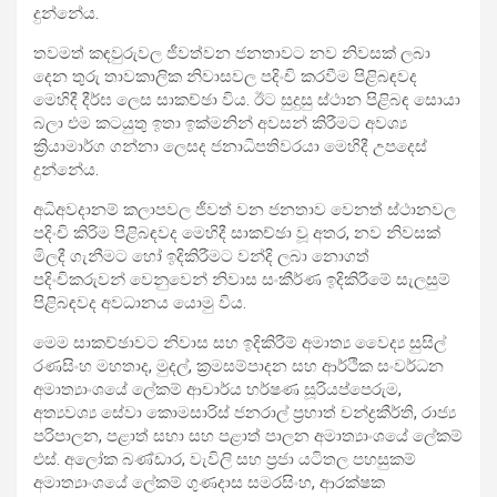
දුන්නේය.
තවමත් කඳවුරුවල ජීවත්වන ජනතාවට නව නිවසක් ලබා
දෙන තුරු තාවකාලික නිවාසවල පදිංචි කරවීම පිළිබඳවද
මෙහිදී දීර්ඝ ලෙස සාකච්ඡා විය. ඊට සුදුසු ස්ථාන පිළිබඳ සොයා
බලා එම කටයුතු ඉතා ඉක්මනින් අවසන් කිරීමට අවශ්‍ය
ක්‍රියාමාර්ග ගන්නා ලෙසද ජනාධිපතිවරයා මෙහිදී උපදෙස්
දුන්නේය.
අධිඅවදානම් කලාපවල ජීවත් වන ජනතාව වෙනත් ස්ථානවල
පදිංචි කිරිම පිළිබඳවද මෙහිදී සාකච්ඡා වූ අතර, නව නිවසක්
මිලදී ගැනීමට හෝ ඉදිකිරීමට වන්දි ලබා නොගත්
පදිංචිකරුවන් වෙනුවෙන් නිවාස සංකීර්ණ ඉදිකිරීමේ සැලසුම්
පිළිබඳවද අවධානය යොමු විය.
මෙම සාකච්ඡාවට නිවාස සහ ඉදිකිරීම් අමාත්‍ය වෛද්‍ය සුසිල්
රණසිංහ මහතාද, මුදල්, ක්‍රමසම්පාදන සහ ආර්ථික සංවර්ධන
අමාත්‍යාංශයේ ලේකම් ආචාර්ය හර්ෂණ සූරියප්පෙරුම,
අත්‍යවශ්‍ය සේවා කොමසාරිස් ජනරාල් ප්‍රභාත් චන්ද්‍රකීර්ති, රාජ්‍ය
පරිපාලන, පළාත් සභා සහ පළාත් පාලන අමාත්‍යාංශයේ ලේකම්
එස්. අලෝක බණ්ඩාර, වැවිලි සහ ප්‍රජා යටිතල පහසුකම්
අමාත්‍යාංශයේ ලේකම් ගුණදාස සමරසිංහ, ආරක්ෂක