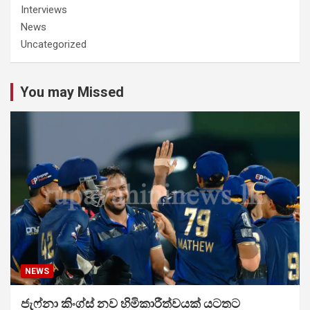
Interviews
News
Uncategorized
You may Missed
NEWS
ජැෆ්නා කිංග්ස් නව හිමිකාරීත්වයක් යටතට