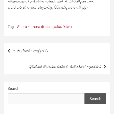
අමාත්‍යාංශයේ අතිරේක ලේකම් කේ. ජී. ධර්මතිලක යන
මහත්වරුන් ඇතුළු නිලධාරීහු පිරිසක්ද සහභාගි වූහ.
Tags:
Anura kumara dissanayaka
,
Ditwa
Post
සන්රයිසස් පෙරමුණට
navigation
ට්‍රම්ප්ගේ තීරණය එක්සත් ජාතීන්ගේ ඇගයීමට
Search
Search