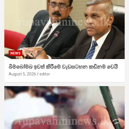
NEWS
බිම්බෝම්බ ඉවත් කිරීමේ වැඩසටහන කඩිනම් වෙයි
August 5, 2026
editor