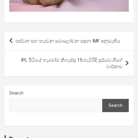
Post
පස්වන සහ හයවන සමාලෝචන සඳහා IMF අනුමැතිය
navigation
IPL පිටියේ හැමෝම තිගැස්සූ 15 හැවිරිදි සූර්යවංශිගේ
වාර්තාව
Search
Search