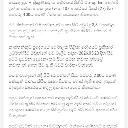
මඩකලපුව – ත්‍රිකුණාමලය මාර්ගයේ පිහිටි Co-op Inn කෝප්වි
ඉන් සංචාරක නවාතැනේ අංක 107 කාමරයේ ඊයේ (27) දින
පස්වරු 4.00ට පමණ ගින්නක් හටගෙන තිබෙනවා.
එම ගින්නෙන් එහි නවාතැන් ගෙන සිටි අවුරුදු 3,5 වයසවල
පසුවන දරුවන් දෙදෙනෙකු දුම් ආශ්වාස කිරීම හේතුවෙන්
මියගොස් ඇත.
කාත්තන්කුඩි ප්‍රදේශයේ රෝහලක පිළිකා රෝගයට ප්‍රතිකාර
ලබමින් සිටි ඔවුන්ගේ මව බැලීම සඳහා 2026.05.23 දින සිට
මෙම දරුවන් දෙදෙනා තම පියා සමඟ නවාතැන්පළේ
නවාතැන් ගෙන සිට ඇති බවයි වාර්තා වන්නේ.
එම නවාතැනේ රැඳී සිටි දරුවන්ගේ පියා පස්වරු 2.00ට පමණ
මත්පැන් පානය කිරීම සඳහා පිටතට ගොස් ඇති අතර, දරුවන්
දෙදෙනා කාමරයේ අගුලු දමා තබා ගොස් තිබෙනවා.
පසුව මත්පැන් පානය කර ආපසු පැමිණි අවස්ථාවේ කාමරයේ
ගින්නක් ඇතිව තිබෙන බව ඔහු දැක ඇති අතර එවිට දරුවන්
දෙදෙනා කාමරය තුළම සිහිසුන්ව වැටී සිටි බවයි අනාවරණය
වී ඇත්තේ.
පසුව දරුවන් දෙදෙනා මඩකලපුව ශික්ෂණ රෝහලට ඇතුළත්