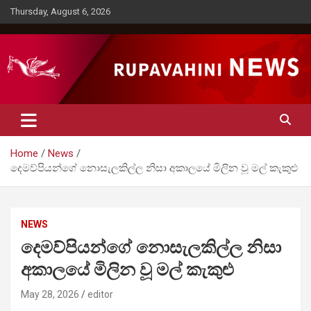
Skip
Thursday, August 6, 2026
to
content
Rupavahini News
Home
News
දෙමව්පියන්ගේ නොසැලකිල්ල නිසා අකාලයේ මිලින වූ මල් කැකුළු
NEWS
දෙමව්පියන්ගේ නොසැලකිල්ල නිසා
අකාලයේ මිලින වූ මල් කැකුළු
May 28, 2026
editor