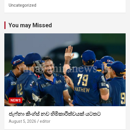
Uncategorized
You may Missed
NEWS
ජැෆ්නා කිංග්ස් නව හිමිකාරීත්වයක් යටතට
August 5, 2026
editor