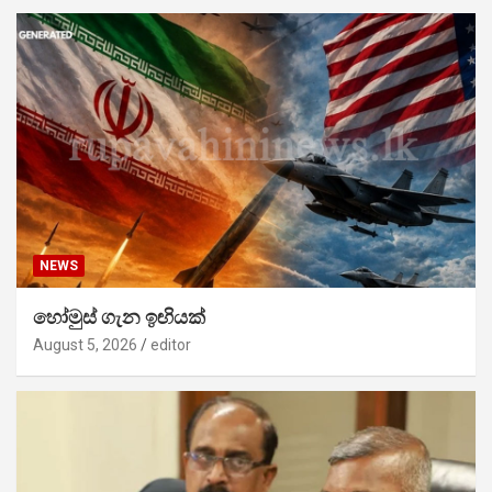
NEWS
හෝමුස් ගැන ඉඟියක්
August 5, 2026
editor