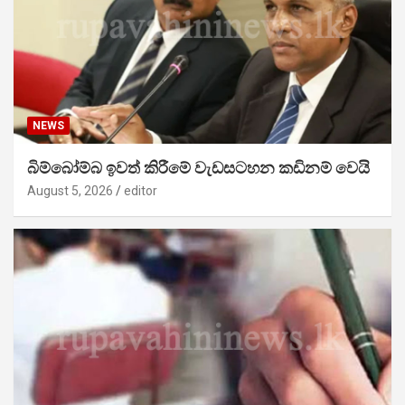
NEWS
බිම්බෝම්බ ඉවත් කිරීමේ වැඩසටහන කඩිනම් වෙයි
August 5, 2026
editor