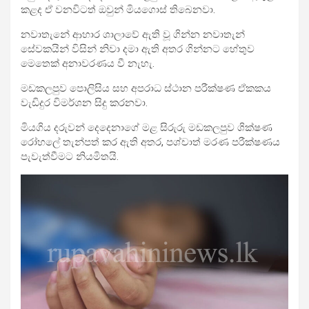
කළද ඒ වනවිටත් ඔවුන් මියගොස් තිබෙනවා.
නවාතැනේ ආහාර ශාලාවේ ඇති වූ ගින්න නවාතැන්
සේවකයින් විසින් නිවා දමා ඇති අතර ගින්නට හේතුව
මෙතෙක් අනාවරණය වී නැහැ.
මඩකලපුව පොලිසිය සහ අපරාධ ස්ථාන පරීක්ෂණ ඒකකය
වැඩිදුර විමර්ශන සිදු කරනවා.
මියගිය දරුවන් දෙදෙනාගේ මළ සිරුරු මඩකලපුව ශික්ෂණ
රෝහලේ තැන්පත් කර ඇති අතර, පශ්චාත් මරණ පරීක්ෂණය
පැවැත්වීමට නියමිතයි.