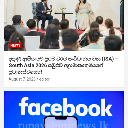
NEWS
දකුණු ආසියාවේ ප්‍රථම වරට සංවිධානය වන (ISA) –
South Asia 2026 සමුළුව අග්‍රාමාත්‍යතුමියගේ
ප්‍රධානත්වයෙන්
August 7, 2026
editor