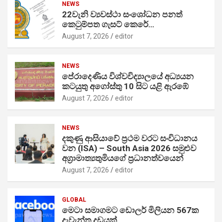
NEWS
22වැනි ව්‍යවස්ථා සංශෝධන පනත්
කෙටුම්පත ගැසට් කෙරේ…
August 7, 2026
editor
NEWS
පේරාදෙණිය විශ්වවිද්‍යාලයේ අධ්‍යයන
කටයුතු අගෝස්තු 10 සිට යළි ඇරඹේ
August 7, 2026
editor
NEWS
දකුණු ආසියාවේ ප්‍රථම වරට සංවිධානය
වන (ISA) – South Asia 2026 සමුළුව
අග්‍රාමාත්‍යතුමියගේ ප්‍රධානත්වයෙන්
August 7, 2026
editor
GLOBAL
මෙටා සමාගමට ඩොලර් මිලියන 567ක
දැවැන්ත දඩයක්