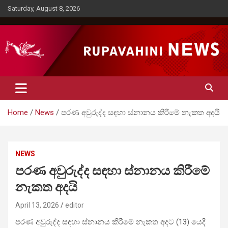
Skip
Saturday, August 8, 2026
to
content
Rupavahini News
Home
News
පරණ අවුරුද්ද සඳහා ස්නානය කිරීමේ නැකත අදයි
NEWS
පරණ අවුරුද්ද සඳහා ස්නානය කිරීමේ
නැකත අදයි
April 13, 2026
editor
පරණ අවුරුද්ද සඳහා ස්නානය කිරීමේ නැකත අදට (13) යෙදී