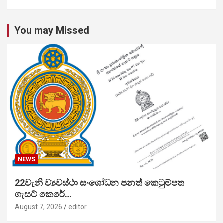
You may Missed
NEWS
22වැනි ව්‍යවස්ථා සංශෝධන පනත් කෙටුම්පත
ගැසට් කෙරේ…
August 7, 2026
editor