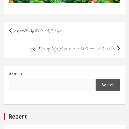
Post
අද පස්වරුවේ ගිගුරුම් වැසි
navigation
පුද්ගලික ආරවුලක් ඝාතනයකින් කෙළවර වෙයි
Search
Search
Recent