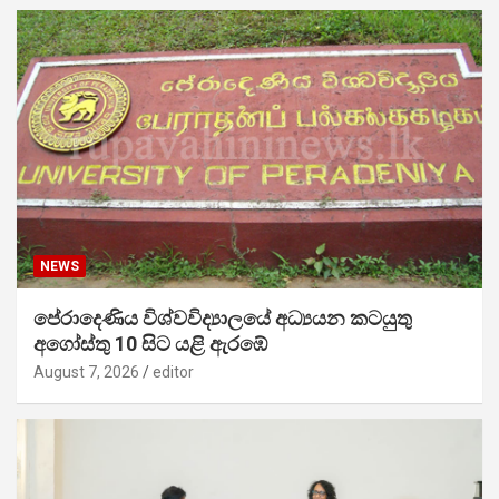
NEWS
පේරාදෙණිය විශ්වවිද්‍යාලයේ අධ්‍යයන කටයුතු
අගෝස්තු 10 සිට යළි ඇරඹේ
August 7, 2026
editor