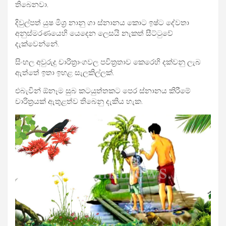
තිබෙනවා.
දිවුල්පත් යුෂ මිශ්‍ර නානු ගා ස්නානය කොට ඉෂ්ට දේවතා
අනුස්මරණයෙහි යෙදෙන ලෙසයි නැකත් සීට්ටුවේ
දැක්වෙන්නේ.
සිංහල අවුරුදු චාරිත්‍රාංගවල පවිත්‍රතාව කෙරෙහි දක්වනු ලැබ
ඇත්තේ ඉතා ඉහළ සැලකිල්ලක්.
එබැවින් ඕනෑම සුබ කටයුත්තකට පෙර ස්නානය කිරීමේ
චාරිත්‍රයක් ඇතුළත්ව තිබෙනු දැකිය හැක.