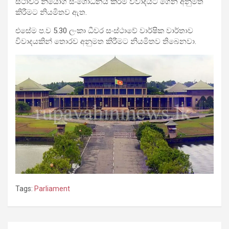
ස්ථාවර නියෝග සංශෝධනය කිරීම විවාදයට ගෙන අනුමත
කිරීමට නියමිතව ඇත.
එසේම ප.ව 5.30 ලංකා ධීවර සංස්ථාවේ වාර්ෂික වාර්තාව
විවාදයකින් තොරව අනුමත කිරීමට නියමිතව තිබෙනවා.
Tags:
Parliament