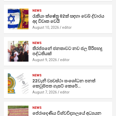
NEWS
රැකියා ක්ෂේත්‍ර 02ක් සඳහා වෙබ් ද්වාරය
අද විවෘත වෙයි
August 10, 2026
editor
NEWS
තිරප්පනේ ජනතාවට නව ජල පිරිපහදු
පද්ධතියක්
August 9, 2026
editor
NEWS
22වැනි ව්‍යවස්ථා සංශෝධන පනත්
කෙටුම්පත ගැසට් කෙරේ…
August 7, 2026
editor
NEWS
පේරාදෙණිය විශ්වවිද්‍යාලයේ අධ්‍යයන