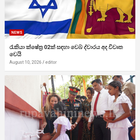
NEWS
රැකියා ක්ෂේත්‍ර 02ක් සඳහා වෙබ් ද්වාරය අද විවෘත
වෙයි
August 10, 2026
editor