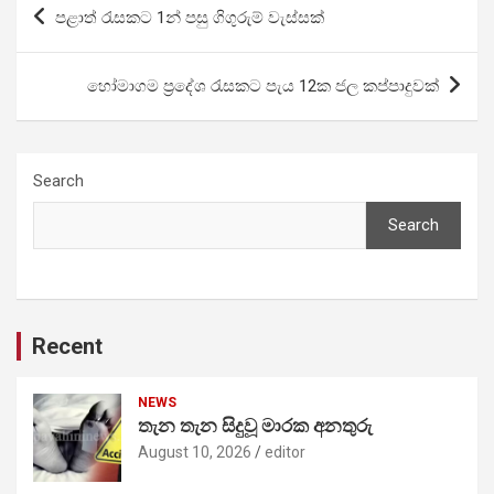
Post
පළාත් රැසකට 1න් පසු ගිගුරුම් වැස්සක්
navigation
හෝමාගම ප්‍රදේශ රැසකට පැය 12ක ජල කප්පාදුවක්
Search
Search
Recent
NEWS
තැන තැන සිදුවූ මාරක අනතුරු
August 10, 2026
editor