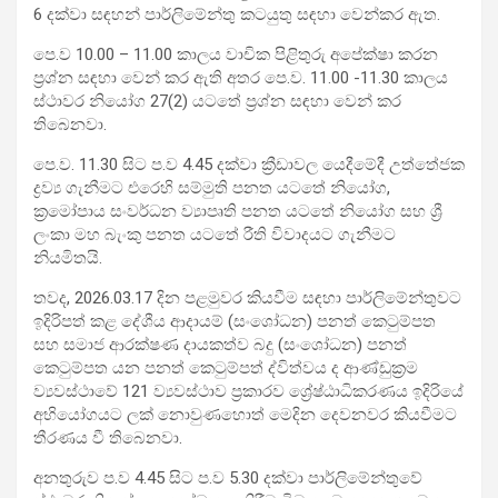
6 දක්වා සඳහන් පාර්ලිමේන්තු කටයුතු සඳහා වෙන්කර ඇත.
පෙ.ව 10.00 – 11.00 කාලය වාචික පිළිතුරු අපේක්ෂා කරන
ප්‍රශ්න සඳහා වෙන් කර ඇති අතර පෙ.ව. 11.00 -11.30 කාලය
ස්ථාවර නියෝග 27(2) යටතේ ප්‍රශ්න සඳහා වෙන් කර
තිබෙනවා.
පෙ.ව. 11.30 සිට ප.ව 4.45 දක්වා ක්‍රීඩාවල යෙදීමේදී උත්තේජක
ද්‍රව්‍ය ගැනීමට එරෙහි සම්මුති පනත යටතේ නියෝග,
ක්‍රමෝපාය සංවර්ධන ව්‍යාපෘති පනත යටතේ නියෝග සහ ශ්‍රී
ලංකා මහ බැංකු පනත යටතේ රීති විවාදයට ගැනීමට
නියමිතයි.
තවද, 2026.03.17 දින පළමුවර කියවීම සඳහා පාර්ලිමේන්තුවට
ඉදිරිපත් කළ දේශීය ආදායම් (සංශෝධන) පනත් කෙටුම්පත
සහ සමාජ ආරක්ෂණ දායකත්ව බදු (සංශෝධන) පනත්
කෙටුම්පත යන පනත් කෙටුම්පත් ද්විත්වය ද ආණ්ඩුක්‍රම
ව්‍යවස්ථාවේ 121 ව්‍යවස්ථාව ප්‍රකාරව ශ්‍රේෂ්ඨාධිකරණය ඉදිරියේ
අභියෝගයට ලක් නොවුණහොත් මෙදින දෙවනවර කියවීමට
තීරණය වී තිබෙනවා.
අනතුරුව ප.ව 4.45 සිට ප.ව 5.30 දක්වා පාර්ලිමේන්තුවේ