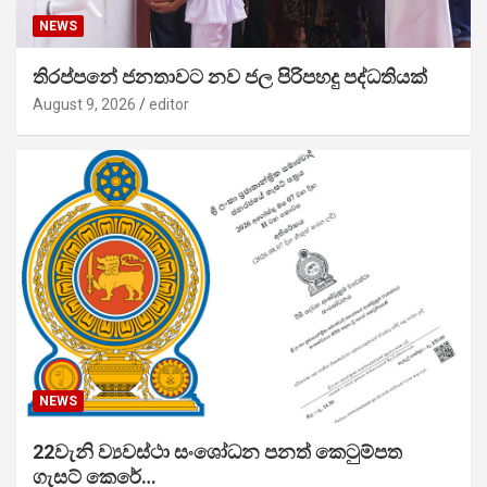
NEWS
තිරප්පනේ ජනතාවට නව ජල පිරිපහදු පද්ධතියක්
August 9, 2026
editor
NEWS
22වැනි ව්‍යවස්ථා සංශෝධන පනත් කෙටුම්පත
ගැසට් කෙරේ…