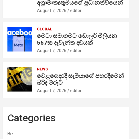
අග්‍රාමාත්‍යතුමියගේ ප්‍රධානත්වයෙන්
August 7, 2026
editor
GLOBAL
මෙටා සමාගමට ඩොලර් මිලියන
567ක දැවැන්ත දඩයක්
August 7, 2026
editor
NEWS
වෙළගෙදරදී සැමියාගේ පහරදීමෙන්
බිරිඳ මරුට
August 7, 2026
editor
Categories
Biz