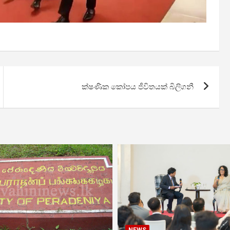
ක්ෂණික කෝපය ජීවිතයක් බිලිගනී