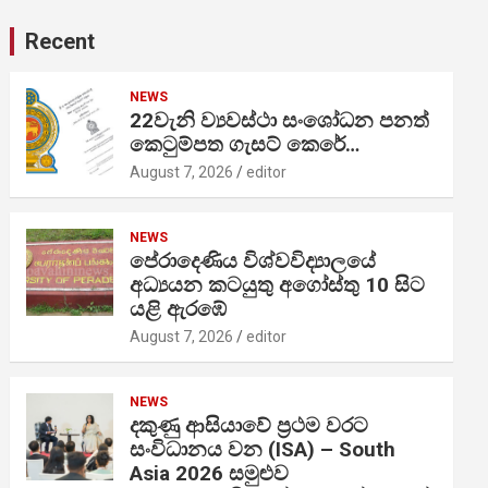
Recent
NEWS
22වැනි ව්‍යවස්ථා සංශෝධන පනත්
කෙටුම්පත ගැසට් කෙරේ…
August 7, 2026
editor
NEWS
පේරාදෙණිය විශ්වවිද්‍යාලයේ
අධ්‍යයන කටයුතු අගෝස්තු 10 සිට
යළි ඇරඹේ
August 7, 2026
editor
NEWS
දකුණු ආසියාවේ ප්‍රථම වරට
සංවිධානය වන (ISA) – South
Asia 2026 සමුළුව