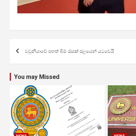
Post
වවුනියාවේ පහත් බිම් රැසක් ජලයෙන් යටවෙයි
navigation
You may Missed