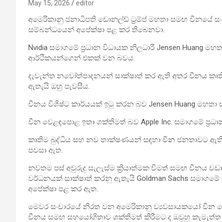
May 15, 2026
editor
අමෙරිකානු ජනාධිපති ඩොනල්ඩ් ට්‍රම්ප් මහතා සමඟ චීනයේ
සම්බන්ධයෙන් අපේක්ෂා පළ කර තිබෙනවා.
Nvidia සමාගමේ ප්‍රධාන විධායක නිලධාරී Jensen Huang 
ආර්ථිකයන්ගෙන් එකක් වන බවය.
දැවැන්ත නවෝත්පාදනයන් සාක්ෂාත් කර ඇති අතර චීනය කෘතිම බ
ඇතැයි ඔහු පැවසීය.
චීනය විශිෂ්ට කාර්යයක් ඉටු කරන බව Jensen Huang මහතා
චීන වෙළඳපොළ ඉතා ශක්තිමත් බව Apple Inc. සමාගමේ ප්‍රධා
කෘතිම බුද්ධිය සහ නව තාක්ෂණයන් සඳහා චීන ජනතාවට ඇති
පවසා ඇත.
නවතම පස් අවුරුදු සැලැස්ම ක්‍රියාත්මක වීමත් සමඟ චීනය වඩ
වර්ධනයක් සාක්ෂාත් කරනු ඇතැයි Goldman Sachs සමාගමේ ස
අපේක්ෂා පළ කර ඇත.
මෙවර සංචාරයේ නිරත වන අමෙරිකානු ව්‍යවසායකයෝ චීන
චීනය සමඟ සහයෝගිතාව ශක්තිමත් කිරීමට ද ඔවුහු කැමැත්ත 