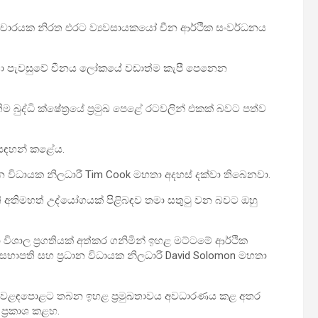
 සංචාරයක නිරත එරට ව්‍යවසායකයෝ චීන ආර්ථික සංවර්ධනය
මහතා පැවසුවේ චීනය ලෝකයේ වඩාත්ම කැපී පෙනෙන
ුද්ධි ක්ෂේත්‍රයේ ප්‍රමුඛ පෙළේ රටවලින් එකක් බවට පත්ව
 සඳහන් කළේය.
න විධායක නිලධාරී Tim Cook මහතා අදහස් දක්වා තිබෙනවා.
 අතිමහත් උද්යෝගයක් පිළිබඳව තමා සතුටු වන බවට ඔහු
ා විශාල ප්‍රගතියක් අත්කර ගනිමින් ඉහළ මට්ටමේ ආර්ථික
භාපති සහ ප්‍රධාන විධායක නිලධාරී David Solomon මහතා
 වෙළඳපොළට තබන ඉහළ ප්‍රමුඛතාවය අවධාරණය කළ අතර
ප්‍රකාශ කළහ.