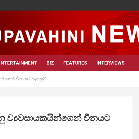
ENTERTAINMENT
BIZ
FEATURES
INTERVIEWS
න්ගෙන් චීනයට පැසසුම්
ු ව්‍යවසායකයින්ගෙන් චීනයට