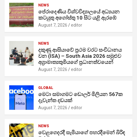
NEWS
පේරාදෙණිය විශ්වවිද්‍යාලයේ අධ්‍යයන
කටයුතු අගෝස්තු 10 සිට යළි ඇරඹේ
August 7, 2026
editor
NEWS
දකුණු ආසියාවේ ප්‍රථම වරට සංවිධානය
වන (ISA) – South Asia 2026 සමුළුව
අග්‍රාමාත්‍යතුමියගේ ප්‍රධානත්වයෙන්
August 7, 2026
editor
GLOBAL
මෙටා සමාගමට ඩොලර් මිලියන 567ක
දැවැන්ත දඩයක්
August 7, 2026
editor
NEWS
වෙළගෙදරදී සැමියාගේ පහරදීමෙන් බිරිඳ