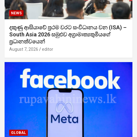
NEWS
දකුණු ආසියාවේ ප්‍රථම වරට සංවිධානය වන (ISA) –
South Asia 2026 සමුළුව අග්‍රාමාත්‍යතුමියගේ
ප්‍රධානත්වයෙන්
August 7, 2026
editor
GLOBAL