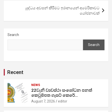
යුද්ධය අවසන් කිරීමට ඉරානයෙන් අමෙරිකාවට
යෝජනාවක්
Search
Search
Recent
NEWS
22වැනි ව්‍යවස්ථා සංශෝධන පනත්
කෙටුම්පත ගැසට් කෙරේ…
August 7, 2026
editor