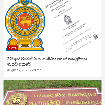
NEWS
22වැනි ව්‍යවස්ථා සංශෝධන පනත් කෙටුම්පත
ගැසට් කෙරේ…
August 7, 2026
editor