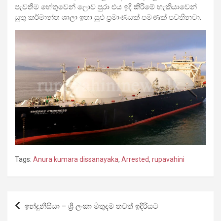
පැවතීම හේතුවෙන් ලොව පුරා එය ඉදි කිරීමේ හැකියාවෙන්
යුතු කර්මාන්ත ශාලා ඉතා සුළු ප්‍රමාණයක් පමණක් පවතිනවා.
Tags:
Anura kumara dissanayaka
,
Arrested
,
rupavahini
Post
ඉන්දුනීසියා – ශ්‍රී ලංකා මිතුදම තවත් ඉදිරියට
navigation