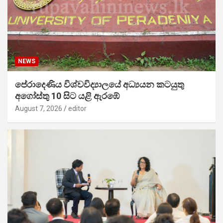
NEWS
පේරාදෙණිය විශ්වවිද්‍යාලයේ අධ්‍යයන කටයුතු
අගෝස්තු 10 සිට යළි ඇරඹේ
August 7, 2026
editor