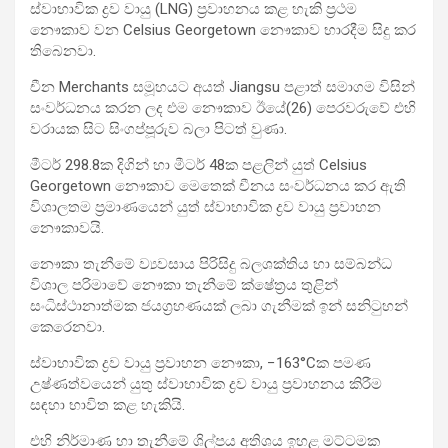
ස්වාභාවික ද්‍රව වායු (LNG) ප්‍රවාහනය කළ හැකි ප්‍රථම
නෞකාව වන Celsius Georgetown නෞකාව භාරදීම සිදු කර
තිබෙනවා.
චීන Merchants සමූහයට අයත් Jiangsu පළාත් සමාගම විසින්
සංවර්ධනය කරන ලද එම නෞකාව ඊයේ(26) පෙරවරුවේ එහි
වරායක සිට සිංගප්පූරුව බලා පිටත් වුණා.
මීටර් 298.8ක දිගින් හා මීටර් 48ක පළලින් යුත් Celsius
Georgetown නෞකාව මෙතෙක් චීනය සංවර්ධනය කර ඇති
විශාලතම ප්‍රමාණයෙන් යුත් ස්වාභාවික ද්‍රව වායු ප්‍රවාහන
නෞකාවයි.
නෞකා තැනීමේ ව්‍යවසාය පිරිසිදු බලශක්තිය හා සම්බන්ධ
විශාල පරිමාවේ නෞකා තැනීමේ ක්ෂේත්‍රය තුළින්
සංධිස්ථානාත්මක ජයග්‍රහණයක් ලබා ගැනීමක් ඉන් සනිටුහන්
කෙරෙනවා.
ස්වාභාවික ද්‍රව වායු ප්‍රවාහන නෞකා, −163°Cක පමණ
උෂ්ණත්වයෙන් යුතු ස්වාභාවික ද්‍රව වායු ප්‍රවාහනය කිරීම
සඳහා භාවිත කළ හැකියි.
එහි නිර්මාණ හා තැනීමේ ශිල්පය අතිශය ඉහළ මට්ටමක