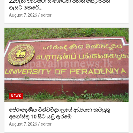
22වැනි ව්‍යවස්ථා සංශෝධන පනත් කෙටුම්පත
ගැසට් කෙරේ…
August 7, 2026
editor
NEWS
පේරාදෙණිය විශ්වවිද්‍යාලයේ අධ්‍යයන කටයුතු
අගෝස්තු 10 සිට යළි ඇරඹේ
August 7, 2026
editor