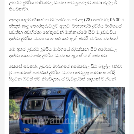
උඩරට දුම්රිය මාර්ගවල ධාවන කටයුතුවලට බාධා එල්ල වී
තිබෙනවා.
ආපදා කළමණාකරන මධ්‍යස්ථානයේ අද (23) පෙරවරු 06.00ට
නිකුත් කළ තොරතුරුවලට අනුව, මන්නාරම දුම්රිය මාර්ගයේ
පවතින අවහිරතා හේතුවෙන් මන්නාරමේ සිට මැදවච්චිය
දක්වා දුම්රිය ධාවනය නතර කර ඇති බවයි වාර්තා වන්නේ.
මේ අතර උඩරට දුම්රිය මාර්ගයේ රඹුක්කන සිට අඹේවෙල
දක්වා කොටසේද දුම්රිය ධාවනය ඇනහිට තිබෙනවා.
කෙසේ වෙතත්, උඩරට මාර්ගයේ අඹේවෙල සිට බදුල්ල දක්වා
වූ කොටසේ පමණක් දුම්රිය ධාවන කටයුතු සාමාන්‍ය පරිදි
සිදුවන බවයි එම නිවේදනයේ වැඩිදුරටත් සඳහන් වන්නේ.