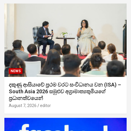
NEWS
දකුණු ආසියාවේ ප්‍රථම වරට සංවිධානය වන (ISA) –
South Asia 2026 සමුළුව අග්‍රාමාත්‍යතුමියගේ
ප්‍රධානත්වයෙන්
August 7, 2026
editor