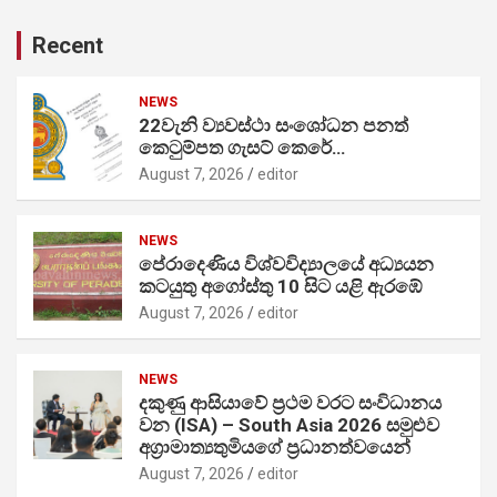
Recent
NEWS
22වැනි ව්‍යවස්ථා සංශෝධන පනත්
කෙටුම්පත ගැසට් කෙරේ…
August 7, 2026
editor
NEWS
පේරාදෙණිය විශ්වවිද්‍යාලයේ අධ්‍යයන
කටයුතු අගෝස්තු 10 සිට යළි ඇරඹේ
August 7, 2026
editor
NEWS
දකුණු ආසියාවේ ප්‍රථම වරට සංවිධානය
වන (ISA) – South Asia 2026 සමුළුව
අග්‍රාමාත්‍යතුමියගේ ප්‍රධානත්වයෙන්
August 7, 2026
editor