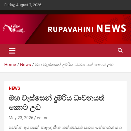
Skip
Friday, August 7, 2026
to
content
Rupavahini News
Home
News
මහ වැස්සෙන් දුම්රිය ධාවනයත් කොට උඩ
NEWS
මහ වැස්සෙන් දුම්රිය ධාවනයත්
කොට උඩ
May 23, 2026
editor
පවතින අයහපත් කාලගුණික තත්ත්වයත් සමඟ මන්නාරම සහ