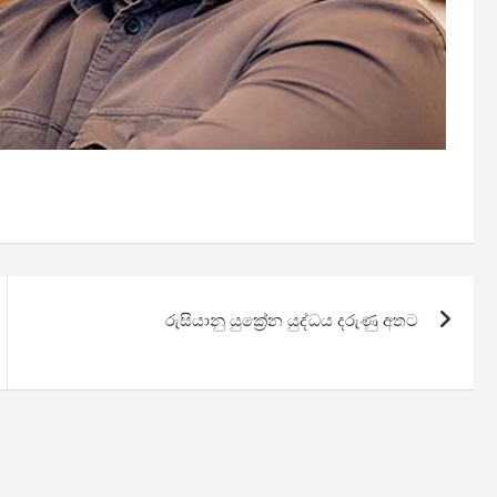
රුසියානු යුක්‍රේන යුද්ධය දරුණු අතට