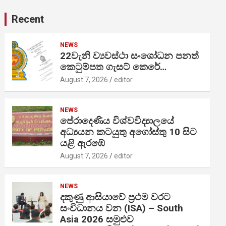
Recent
NEWS
22වැනි ව්‍යවස්ථා සංශෝධන පනත්
කෙටුම්පත ගැසට් කෙරේ…
August 7, 2026
editor
NEWS
පේරාදෙණිය විශ්වවිද්‍යාලයේ
අධ්‍යයන කටයුතු අගෝස්තු 10 සිට
යළි ඇරඹේ
August 7, 2026
editor
NEWS
දකුණු ආසියාවේ ප්‍රථම වරට
සංවිධානය වන (ISA) – South
Asia 2026 සමුළුව