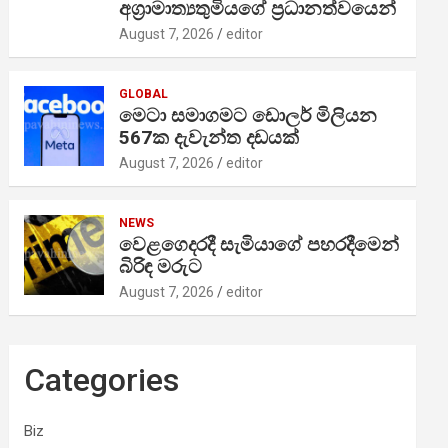
අග්‍රාමාත්‍යතුමියගේ ප්‍රධානත්වයෙන්
August 7, 2026
editor
GLOBAL
මෙටා සමාගමට ඩොලර් මිලියන
567ක දැවැන්ත දඩයක්
August 7, 2026
editor
NEWS
වෙළගෙදරදී සැමියාගේ පහරදීමෙන්
බිරිඳ මරුට
August 7, 2026
editor
Categories
Biz