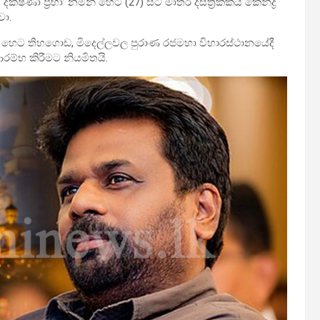
්ෂිණා ප්‍රභා’ නමින් හෙට (27) සිට මාතර දිස්ත්‍රි­ක්කය කේන්ද්‍ර
වා.
ෙට තිහ­ගොඩ, මිදෙ­ල්ල­වල පුරාණ රජ­මහා විහා­ර­ස්ථා­න­යේදී
ම්භ කිරී­මට නිය­මි­තයි.