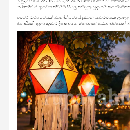
ශ්‍රී බුද්ධ වර්ෂ 2570ට යෙදෙන 2026 රාජ්‍ය වෙසක් මහෝ­ත්ස­වය ‘දක
කර­ග­නි­මින් ආරම්භ කිරී­මට සියලු කට­යුතු සූදා­නම් කර තිබෙන
මෙවර රාජ්‍ය වෙසක් මහෝ­ත්ස­වයේ ප්‍රධාන සමා­ර­ම්භක උලෙළ හ
ජනාධිපති අනුර කුමාර දිසා­නා­යක මහ­තාගේ ප්‍රධා­න­ත්ව­යෙන් ආර