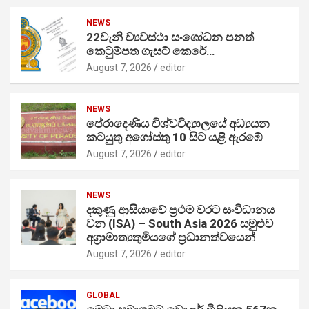
NEWS
22වැනි ව්‍යවස්ථා සංශෝධන පනත්
කෙටුම්පත ගැසට් කෙරේ…
August 7, 2026
editor
NEWS
පේරාදෙණිය විශ්වවිද්‍යාලයේ අධ්‍යයන
කටයුතු අගෝස්තු 10 සිට යළි ඇරඹේ
August 7, 2026
editor
NEWS
දකුණු ආසියාවේ ප්‍රථම වරට සංවිධානය
වන (ISA) – South Asia 2026 සමුළුව
අග්‍රාමාත්‍යතුමියගේ ප්‍රධානත්වයෙන්
August 7, 2026
editor
GLOBAL