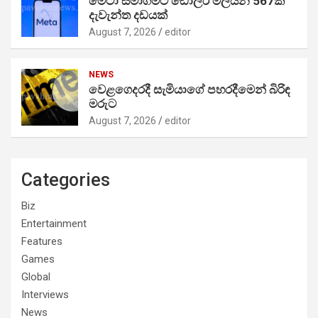
මෙටා සමාගමට ඩොලර් මිලියන 567ක
දැවැන්ත දඩයක්
August 7, 2026
editor
NEWS
වෙළගෙදරදී සැමියාගේ පහරදීමෙන් බිරිඳ
මරුට
August 7, 2026
editor
Categories
Biz
Entertainment
Features
Games
Global
Interviews
News