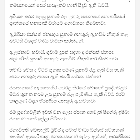
කම්පනයෙන් පෙර පාසලකට හානි සිදුව ඇති බවයි.
අඩියක තරම් පළමු සුනාමි රළ උතුරු ජපානයේ හොකයිඩෝ
ප්‍රාන්තයේ හනසාකි වරායට ගොඩගසා තිබෙනවා.
ඇමරිකා එක්සත් ජනපදය සුනාමි අනතුරු ඇඟවීම් නිකුත් කළ
බවටයි විදෙස් මාධ්‍ය වාර්තා කරන්නේ.
ඇලස්කාව, හවායි, ගුවාම් දූපත් සඳහා ද එක්සත් ජනපද
බලධාරීන් සුනාමි අනතුරු ඇඟවීම් නිකුත් කර තිබෙනවා.
හවායි වෙත ද මීටර් තුනක පමණ සුනාමි රළ ඇති විය හැකි
බවට අනතුරු අඟවා ඇති බවයි වාර්තා වන්නේ.
ජපානනයේ නැගෙනහිර වෙරළ තීරයේ බොහෝ ප්‍රදේශවලට
මීටර තුනක තරම් උස සුනාමි රැළ පැමිණිය හැකි බවට එරට
කාලගුණ විද්‍යා ඒජන්සිය අනතුරු ඇඟවනවා.
එම ප්‍රදේශවලින් ඉවත් වන ලෙස ජපාන අගමැති ෂිගේරු ඉෂිබා
ජනතාවගෙන් ඉල්ලා සිටිනවා.
ජනාධිපති ඩොනල්ඩ් ට්‍රම්ප් ද සමාජ මාධ්‍ය ඔස්සේ සටහනක්
තබමින් ඇමෙරිකානු ජනතාවගෙන් ඉල්ලා ඇත්තේ, ආරක්ෂිතව