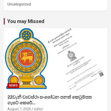
Uncategorized
You may Missed
NEWS
22වැනි ව්‍යවස්ථා සංශෝධන පනත් කෙටුම්පත
ගැසට් කෙරේ…
August 7, 2026
editor