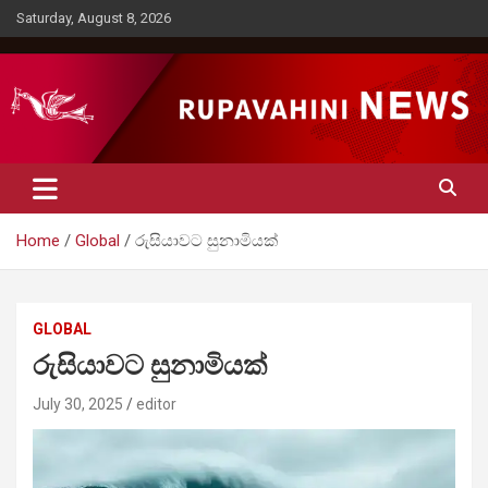
Skip
Saturday, August 8, 2026
to
content
Rupavahini News
Home
Global
රුසියාවට සුනාමියක්
GLOBAL
රුසියාවට සුනාමියක්
July 30, 2025
editor