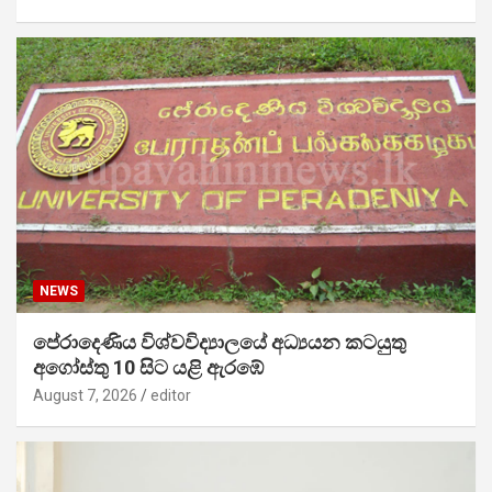
NEWS
පේරාදෙණිය විශ්වවිද්‍යාලයේ අධ්‍යයන කටයුතු
අගෝස්තු 10 සිට යළි ඇරඹේ
August 7, 2026
editor