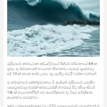
රුසියාවේ කම්චැට්කා අර්ධද්වීපයේ රික්ටර් පරිමානයේ 8.8 ක
ප්‍රබල භූ කම්පනයක් හටගෙන තිබෙනවා. ඇතැම් ප්‍රදේශවල
අඩි 13 ක් පමණ තරම් උසට රළ ඇතිවූ බවයි වාර්තා වන්නේ.
භු කම්පනයේ කේන්ද්‍රස්ථානය වී ඇත්තේ රුසියාවේ පෙරදිග
පෙට්‍රොපව්ලොව්ස්ක්-කම්චැට්ස්කි නගරයේ සිට කිලෝමීටර්
136 ක් නැගෙනහිරින් බව අමෙරිකාවේ භූ විද්‍යා සමීක්ෂණ
ආයතනය පවසනවා.
කම්චැට්කා ආණ්ඩුකාර ව්ලැඩිමීර් සොලොඩොව් පවසන්නේ භූ