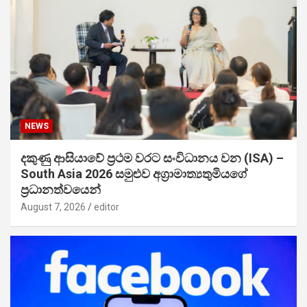
NEWS
දකුණු ආසියාවේ ප්‍රථම වරට සංවිධානය වන (ISA) –
South Asia 2026 සමුළුව අග්‍රාමාත්‍යතුමියගේ
ප්‍රධානත්වයෙන්
August 7, 2026
editor