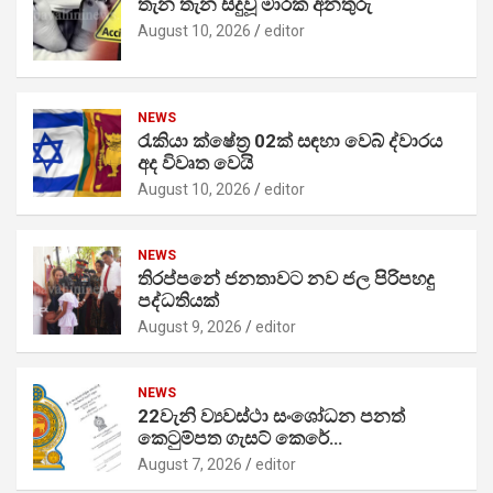
තැන තැන සිදුවූ මාරක අනතුරු
August 10, 2026
editor
NEWS
රැකියා ක්ෂේත්‍ර 02ක් සඳහා වෙබ් ද්වාරය
අද විවෘත වෙයි
August 10, 2026
editor
NEWS
තිරප්පනේ ජනතාවට නව ජල පිරිපහදු
පද්ධතියක්
August 9, 2026
editor
NEWS
22වැනි ව්‍යවස්ථා සංශෝධන පනත්
කෙටුම්පත ගැසට් කෙරේ…
August 7, 2026
editor