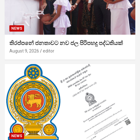
NEWS
තිරප්පනේ ජනතාවට නව ජල පිරිපහදු පද්ධතියක්
August 9, 2026
editor
NEWS