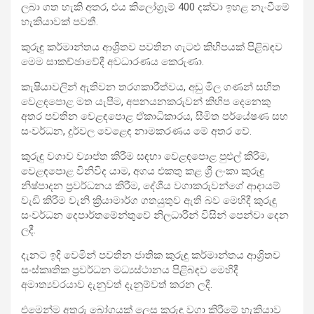
ලබා ගත හැකි අතර, එය කිලෝග්‍රෑම් 400 දක්වා ඉහළ නැංවීමේ
හැකියාවක් පවතී.
කුරුඳු කර්මාන්තය ආශ්‍රිතව පවතින ගැටළු කිහිපයක් පිළිබඳව
මෙම සාකච්ඡාවේදී අවධාරණය කෙරුණා.
කැෂියාවලින් ඇතිවන තරගකාරීත්වය, අඩු මිල ගණන් සහිත
වෙළඳපොළ මත යැපීම, අපනයනකරුවන් කිහිප දෙනෙකු
අතර පවතින වෙළඳපොළ ඒකාධිකාරය, සීමිත පර්යේෂණ සහ
සංවර්ධන, දුර්වල වෙළෙඳ නාමකරණය මේ අතර වේ.
කුරුඳු වගාව ව්‍යාප්ත කිරීම සඳහා වෙළඳපොළ පුළුල් කිරීම,
වෙළඳපොළ විනිවිද යාම, අගය එකතු කළ ශ්‍රී ලංකා කුරුඳු
නිෂ්පාදන ප්‍රවර්ධනය කිරීම, දේශීය වගාකරුවන්ගේ ආදායම්
වැඩි කිරීම වැනි ක්‍රියාමාර්ග ගතයුතුව ඇති බව මෙහිදී කුරුඳු
සංවර්ධන දෙපාර්තමේන්තුවේ නිලධාරීන් විසින් පෙන්වා දෙන
ලදී.
දැනට ඉදි වෙමින් පවතින ජාතික කුරුඳු කර්මාන්තය ආශ්‍රිතව
සංස්කෘතික ප්‍රවර්ධන මධ්‍යස්ථානය පිළිබඳව මෙහිදී
අමාත්‍යවරයාව දැනුවත් දැනුම්වත් කරන ලදී.
එමෙන්ම අතුරු බෝගයක් ලෙස කුරුඳු වගා කිරීමේ හැකියාව