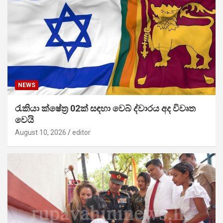
NEWS
රැකියා ක්ෂේත්‍ර 02ක් සඳහා වෙබ් ද්වාරය අද විවෘත
වෙයි
August 10, 2026
editor