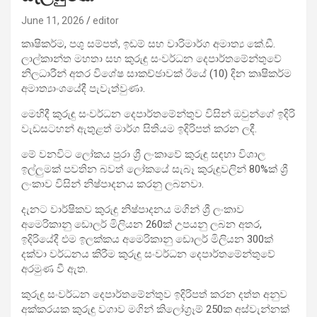
June 11, 2026
editor
කෘෂිකර්ම, පශු සම්පත්, ඉඩම් සහ වාරිමාර්ග අමාත්‍ය කේ.ඩී.
ලාල්කාන්ත මහතා සහ කුරුඳු සංවර්ධන දෙපාර්තමේන්තුවේ
නිලධාරීන් අතර විශේෂ සාකච්ඡාවක් ඊයේ (10) දින කෘෂිකර්ම
අමාත්‍යාංශයේදී පැවැත්වුණා.
මෙහිදී කුරුඳු සංවර්ධන දෙපාර්තමේන්තුව විසින් ඔවුන්ගේ ඉදිරි
වැඩසටහන් ඇතුළත් මාර්ග සිතියම ඉදිරිපත් කරන ලදී.
මේ වනවිට ලෝකය පුරා ශ්‍රී ලංකාවේ කුරුඳු සඳහා විශාල
ඉල්ලුමක් පවතින බවත් ලෝකයේ සැබෑ කුරුඳුවලින් 80%ක් ශ්‍රී
ලංකාව විසින් නිෂ්පාදනය කරනු ලබනවා.
දැනට වාර්ෂිකව කුරුඳු නිෂ්පාදනය මගින් ශ්‍රී ලංකාව
අමෙරිකානු ඩොලර් මිලියන 260ක් උපයනු ලබන අතර,
ඉදිරියේදී එම ඉලක්කය අමෙරිකානු ඩොලර් මිලියන 300ක්
දක්වා වර්ධනය කිරීම කුරුඳු සංවර්ධන දෙපාර්තමේන්තුවේ
අරමුණ වී ඇත.
කුරුඳු සංවර්ධන දෙපාර්තමේන්තුව ඉදිරිපත් කරන දත්ත අනුව
අක්කරයක කුරුඳු වගාව මගින් කිලෝග්‍රෑම් 250ක අස්වැන්නක්