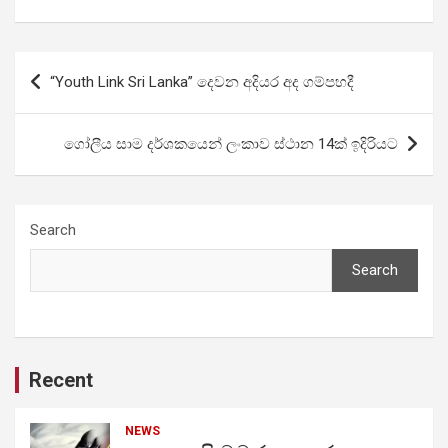
Post
“Youth Link Sri Lanka” දෙවන අදියර අද ගම්පහදී
navigation
ගෝලීය සාම දර්ශකයෙන් ලංකාව ස්ථාන 14ක් ඉදිරියට
Search
Search
Recent
NEWS