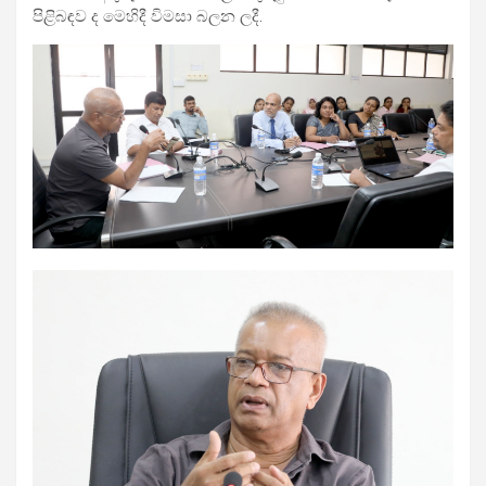
පිළිබඳව ද මෙහිදී විමසා බලන ලදී.