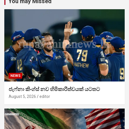
You may Missed
NEWS
ජැෆ්නා කිංග්ස් නව හිමිකාරීත්වයක් යටතට
August 5, 2026
editor