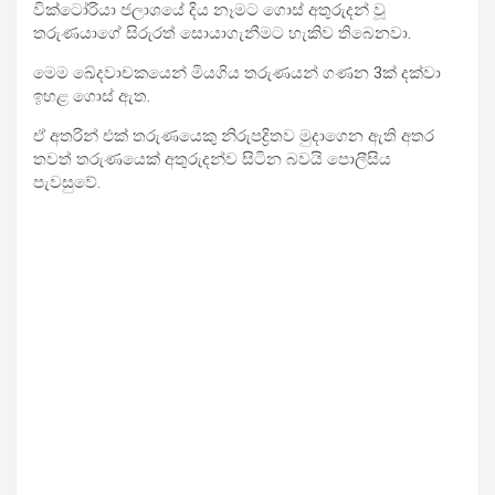
වික්ටෝරියා ජලාශයේ දිය නෑමට ගොස් අතුරුදන් වූ
තරුණයාගේ සිරුරත් සොයාගැනීමට හැකිව තිබෙනවා.
මෙම ඛේදවාචකයෙන් මියගිය තරුණයන් ගණන 3ක් දක්වා
ඉහළ ගොස් ඇත.
ඒ අතරින් එක් තරුණයෙකු නිරුපද්‍රිතව මුදාගෙන ඇති අතර
තවත් තරුණයෙක් අතුරුදන්ව සිටින බවයි පොලීසිය
පැවසුවේ.