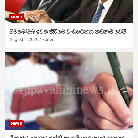
NEWS
බිම්බෝම්බ ඉවත් කිරීමේ වැඩසටහන කඩිනම් වෙයි
August 5, 2026
editor
NEWS
ශිෂ්‍යත්ව උපකාර පන්ති අද මැදියම් රැයෙන් තහනම්