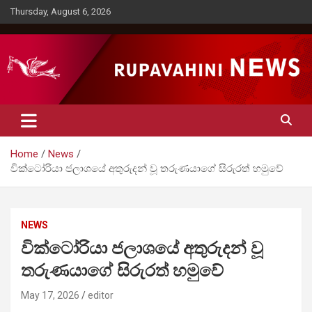
Skip
Thursday, August 6, 2026
to
content
Rupavahini News
Home
News
වික්ටෝරියා ජලාශයේ අතුරුදන් වූ තරුණයාගේ සිරුරත් හමුවේ
NEWS
වික්ටෝරියා ජලාශයේ අතුරුදන් වූ
තරුණයාගේ සිරුරත් හමුවේ
May 17, 2026
editor