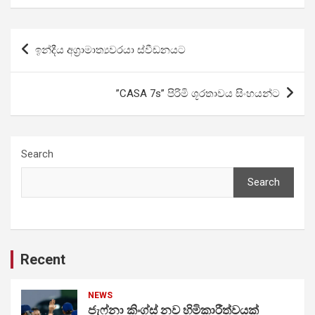
Post
ඉන්දීය අග්‍රාමාත්‍යවරයා ස්වීඩනයට
navigation
”CASA 7s” පිරිමි ශූරතාවය සිංහයන්ට
Search
Search
Recent
NEWS
ජැෆ්නා කිංග්ස් නව හිමිකාරීත්වයක්