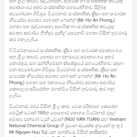
සහ ශ්‍රී ලංකාවේ බුද්ධශාසන, ආගමික හා සංස්කෘතික කටයුතු
අමාත්‍යාංශය අතර සංස්කෘතික සහයෝගීතාව පිළිබඳ
අවබෝධතා ගිවිසුම වියට්නාම් සංස්කෘතික, ක්‍රීඩා සහ සංචාරක
නියෝජ්‍ය අමාත්‍ය හෝ අන් ෆොන්ග් (Mr. Ho An Phong,)
මහතා සහ බුද්ධශාසන, ආගමික හා සංස්කෘතික කටයුතු
අමාත්‍ය ආචාර්ය හිනිදුම සුනිල් සෙනෙවි මහතා විසින් හුවමාරු
කර ගනු ලැබීය.
 වියට්නාමයේ සංස්කෘතික, ක්‍රීඩා සහ සංචාරක අමාත්‍යාංශය
සහ ශ්‍රී ලංකාවේ සෞඛ්‍ය හා ජනමාධ්‍ය අමාත්‍යාංශය අතර
තොරතුරු සහ සන්නිවේදන ක්ෂේත්‍රයේ සහයෝගීතාව සඳහා
වන අවබෝධතා ගිවිසුම වියට්නාම් සංස්කෘතික, ක්‍රීඩා සහ
සංචාරක නියෝජ්‍ය අමාත්‍ය හෝ අන් ෆොන්ග් (Mr. Ho An
Phong,) මහතා සහ ජනමාධ්‍ය නියෝජ්‍ය අමාත්‍ය ආචාර්ය
කෞශල්‍යා අරියරත්න මහත්මිය විසින් හුවමාරු කර ගනු
ලැබීය.
වියට්නාම් රජය විසින් ශ්‍රී ලංකාව වෙත පරිත්‍යාග කෙරෙන
මෙට්‍රික් ටොන් 100ක පොහොර තොගය වියට්නාම් මුදල්
අමාත්‍ය එන්ගෝ වැන් ටුවාන් (NGO VAN TUAN) සහ Vietnam
National Chemical Group හි ප්‍රධාන අධ්‍යක්ෂ නුයෙන් හූ තූ (
Mr Nguyen Huu Tu) යන මහත්වරු විසින් කෘෂිකර්ම