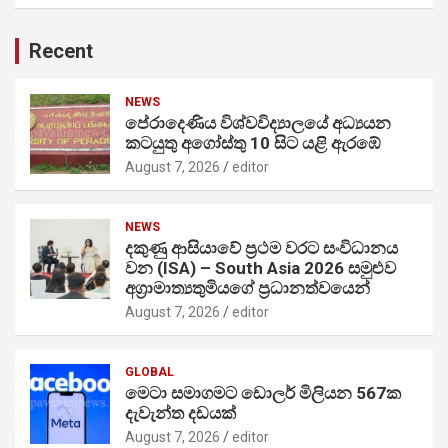
Recent
NEWS
පේරාදෙණිය විශ්වවිද්‍යාලයේ අධ්‍යයන
කටයුතු අගෝස්තු 10 සිට යළි ඇරඹේ
August 7, 2026
editor
NEWS
දකුණු ආසියාවේ ප්‍රථම වරට සංවිධානය
වන (ISA) – South Asia 2026 සමුළුව
අග්‍රාමාත්‍යතුමියගේ ප්‍රධානත්වයෙන්
August 7, 2026
editor
GLOBAL
මෙටා සමාගමට ඩොලර් මිලියන 567ක
දැවැන්ත දඩයක්
August 7, 2026
editor