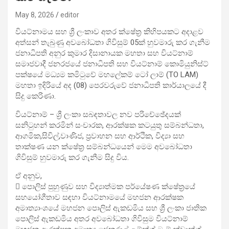
May 8, 2026
editor
වියට්නාමය සහ ශ්‍රී ලංකාව අතර ක්ෂේත්‍ර කිහිපයකට අදාළව
අත්සන් තැබුණු අවබෝධතා ගිවිසුම් 05ක් හුවමාරු කර ගැනීම
ජනාධිපති අනුර කුමාර දිසානායක මහතා සහ වියට්නාම්
සමාජවාදී ජනරජයේ ජනාධිපති සහ වියට්නාම් කොමියුනිස්ට්
පක්ෂයේ මධ්‍යම කමිටුවේ මහලේකම් ටෝ ලාම් (TO LAM)
මහතා ඉදිරියේ අද (08) පෙරවරුවේ ජනාධිපති කාර්යාලයේ දී
සිදු කෙරිණා.
වියට්නාම් – ශ්‍රී ලංකා සබඳතාවල නව පරිචේඡේදයක්
සනිටුහන් කරමින් සංචාරක, ආරක්ෂක කටයුතු සම්බන්ධතා,
ආගමික,සිවිල්,වාණිජ, ප්‍රවාහන සහ ආර්ථික, විද්‍යා සහ
තාක්ෂණ යන ක්ෂේත්‍ර සම්බන්ධයෙන් මෙම අවබෝධතා
ගිවිසුම් හුවමාරු කර ගැනීම සිදු විය.
ඒ අනුව,
 පොලිස් පුහුණුව සහ විද්‍යාත්මක පර්යේෂණ ක්ෂේත්‍රයේ
සහයෝගීතාව සඳහා වියට්නාමයේ මහජන ආරක්ෂක
අමාත්‍යාංශයේ මහජන පොලිස් ඇකඩමිය සහ ශ්‍රී ලංකා ජාතික
පොලිස් ඇකඩමිය අතර අවබෝධතා ගිවිසුම වියට්නාම්