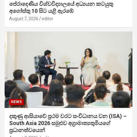
පේරාදෙණිය විශ්වවිද්‍යාලයේ අධ්‍යයන කටයුතු
අගෝස්තු 10 සිට යළි ඇරඹේ
August 7, 2026
editor
NEWS
දකුණු ආසියාවේ ප්‍රථම වරට සංවිධානය වන (ISA) –
South Asia 2026 සමුළුව අග්‍රාමාත්‍යතුමියගේ
ප්‍රධානත්වයෙන්