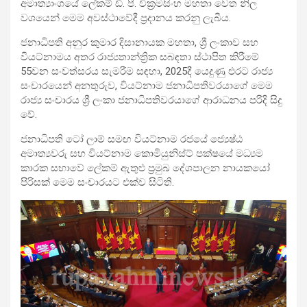
අමාත්‍යාංශයේ ලේකම් ඩී. පී. වික්‍රමසිංහ මහතා වෙත නිල
වශයෙන් මෙම අවස්ථාවේදී ප්‍රදානය කරනු ලැබීය.
ජනාධිපති අනුර කුමාර දිසානායක මහතා, ශ්‍රී ලංකාව සහ
වියට්නාමය අතර රාජ්‍යතාන්ත්‍රික සබඳතා ස්ථාපිත කිරීමේ
55වන සංවත්සරය සැමරීම සඳහා, 2025දී යෙදුණු එරට රාජ්‍ය
සංචාරයෙන් අනතුරුව, වියට්නාම ජනාධිපතිවරයාගේ මෙම
රාජ්‍ය සංචාරය ශ්‍රී ලංකා ජනාධිපතිවරයාගේ ආරාධනය පරිදි සිදු
වේ.
ජනාධිපති ටෝ ලාම් සමඟ වියට්නාම රජයේ ජ්‍යෙෂ්ඨ
අමාත්‍යවරු සහ වියට්නාම කොමියුනිස්ට් පක්ෂයේ මධ්‍යම
කාරක සභාවේ ලේකම් ඇතුළු ප්‍රමුඛ දේශපාලන නායකයෝ
පිරිසක් මෙම සංචාරයට එක්ව සිටිති.