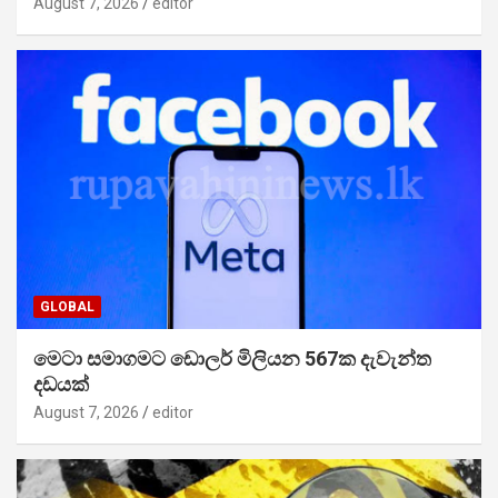
August 7, 2026
editor
GLOBAL
මෙටා සමාගමට ඩොලර් මිලියන 567ක දැවැන්ත
දඩයක්
August 7, 2026
editor