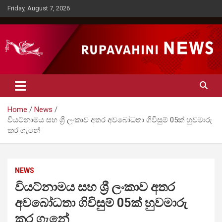
Skip
Friday, August 7, 2026
to
content
Rupavahini News
Home
News
වියට්නාමය සහ ශ්‍රී ලංකාව අතර අවබෝධතා ගිවිසුම් 05ක් හුවමාරු
කර ගැනේ
NEWS
වියට්නාමය සහ ශ්‍රී ලංකාව අතර
අවබෝධතා ගිවිසුම් 05ක් හුවමාරු
කර ගැනේ