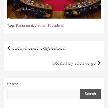
Tags:
Parliament
,
Vietnam President
Post
වියට්නාම ජනපති පාර්ලිමේන්තුවට
navigation
කිරිඳිඔයේ ජල මට්ටම ඉහළට
Search
Search