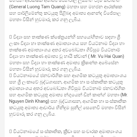
මහජන ආරක්ෂක අමාත්‍ය ජෙනරාල් ලුඕන්ග් ටැම් ක්වාන්ග්
(General Luong Tam Quang) මහතා සහ මහජන ආරක්ෂක
සහ පාර්ලිමේන්තු කටයුතු පිළිබඳ අමාත්‍ය ආනන්ද විජේපාල
මහතා විසින් හුවමාරු කර ගනු ලැබීය.
 විද්‍යා සහ තාක්ෂණ ක්ෂේත්‍රයන්හි සහයෝගීතාව සඳහා ශ්‍රී
ලංකා විද්‍යා හා තාක්ෂණ අමාත්‍යාංශය සහ වියට්නාම විද්‍යා හා
තාක්ෂණ අමාත්‍යාංශය අතර අවබෝධතා ගිවිසුම වියට්නාම්
විද්‍යා හා තාක්ෂණ අමාත්‍ය වූ හායි ක්වාන් ( Mr. Vu Hai Quan)
මහතා සහ විද්‍යා හා තාක්ෂණ අමාත්‍ය ක්‍රිෂාන්ත අබේසේන
මහතා විසින් හුවමාරු කර ගනු ලැබීය.
 වියට්නාමයේ ජනවාර්ගික සහ ආගමික කටයුතු අමාත්‍යාංශය
සහ ශ්‍රී ලංකාවේ බුද්ධශාසන, ආගමික හා සංස්කෘතික කටයුතු
අමාත්‍යාංශය අතර අවබෝධතා ගිවිසුම වියට්නාම් ජනවාර්ගික
සහ ආගමික කටයුතු අමාත්‍ය න්ගුයෙන් ඩින් කාන්ග් මහතා (Mr.
Nguyen Dinh Khang) සහ බුද්ධශාසන, ආගමික හා සංස්කෘතික
කටයුතු අමාත්‍ය ආචාර්ය හිනිදුම සුනිල් සෙනෙවි මහතා විසින්
හුවමාරු කර ගනු ලැබීය.
 වියට්නාමයේ සංස්කෘතික, ක්‍රීඩා සහ සංචාරක අමාත්‍යාංශය