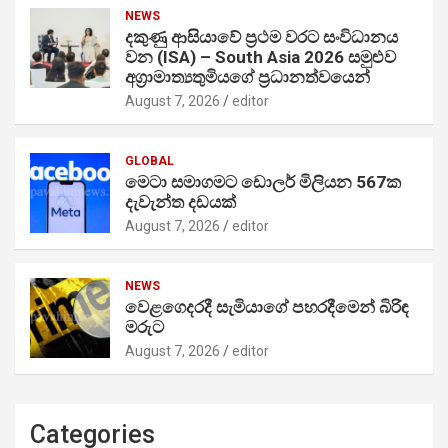
NEWS
දකුණු ආසියාවේ ප්‍රථම වරට සංවිධානය
වන (ISA) – South Asia 2026 සමුළුව
අග්‍රාමාත්‍යතුමියගේ ප්‍රධානත්වයෙන්
August 7, 2026
editor
GLOBAL
මෙටා සමාගමට ඩොලර් මිලියන 567ක
දැවැන්ත දඩයක්
August 7, 2026
editor
NEWS
වෙළගෙදරදී සැමියාගේ පහරදීමෙන් බිරිඳ
මරුට
August 7, 2026
editor
Categories