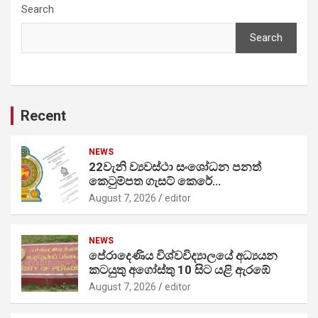
Search
Search
Recent
NEWS
22වැනි ව්‍යවස්ථා සංශෝධන පනත්
කෙටුම්පත ගැසට් කෙරේ…
August 7, 2026
editor
NEWS
පේරාදෙණිය විශ්වවිද්‍යාලයේ අධ්‍යයන
කටයුතු අගෝස්තු 10 සිට යළි ඇරඹේ
August 7, 2026
editor