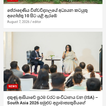
පේරාදෙණිය විශ්වවිද්‍යාලයේ අධ්‍යයන කටයුතු
අගෝස්තු 10 සිට යළි ඇරඹේ
August 7, 2026
editor
NEWS
දකුණු ආසියාවේ ප්‍රථම වරට සංවිධානය වන (ISA) –
South Asia 2026 සමුළුව අග්‍රාමාත්‍යතුමියගේ