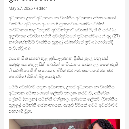
May 27, 2026
editor
අධ්‍යාපන උසස් අධ්‍යාපන හා වෘත්තීය අධ්‍යාපන අමාත්‍යංශයේ
වෘත්තීය අධ්‍යාපන අංශයෙහි සුභසාධක සංගමය විසින්
සංවිධානය කළ “සදහම් අභිවන්දනා” වෙසක් බැති ගී සරණිය
අග්‍රාමාත්‍ය අචාර්ය හරිනි අමරසූරියගේ ප්‍රධානත්වයෙන් අද (27)
නාරාහේන්පිට වෘත්තීය පුහුණු අධිකාරියේ ශ්‍රවණාගාරයේදී
පැවැත්වුණා.
ශ්‍රාවක සිත් සතන් තුළ බුද්ධාලම්භන ප්‍රීතිය පුබුදු වනු වස්
සම්බුදු තෙමඟුල සිහි කරමින් සංවිධානය කරන ලද මෙම බැති
ගී සරණියෙහි ගීත ගායනා කිරීම එම අමාත්‍යාංශයේ මහත්ම
මහත්මීන් විසින් සිදු කෙරුණා.
මෙම අවස්ථාව සඳහා අධ්‍යාපන, උසස් අධ්‍යාපන හා වෘත්තීය
අධ්‍යාපන අමාත්‍යංශයේ ලේකම් නාලක කළුවැව, අතිරේක
ලේකම් (පාලන) සමන්ති මිහිදුකුල, අතිරේක ලේකම් (වෘත්තීය
පුහුණු) සමන්ති සේනානායක, ඇතුළු පිරිසක් මෙම අවස්ථාවට
සහභාගි වූහ.