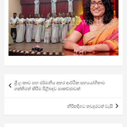
Post
ශ්‍රී ලංකාව සහ ජර්මනිය අතර ආර්ථික සහයෝගිතාව
navigation
ශක්තිමත් කිරීම පිළිබඳව සාකච්ඡාවක්
නිරිතදිගට තවදුරටත් වැසි