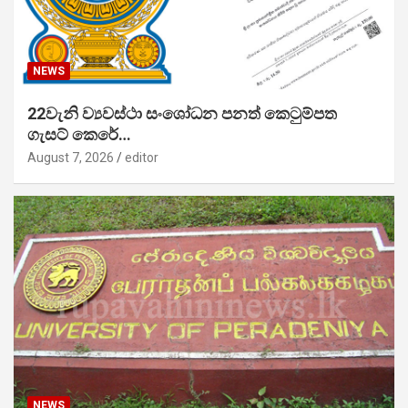
NEWS
22වැනි ව්‍යවස්ථා සංශෝධන පනත් කෙටුම්පත
ගැසට් කෙරේ…
August 7, 2026
editor
NEWS