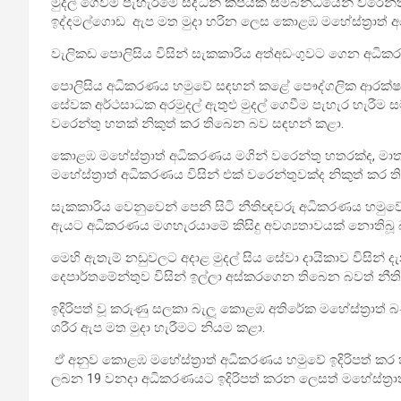
මුදල් ගෙවීම පැහැරීමේ සිද්ධීන් කීපයක් සම්බන්ධයෙන් වරෙන්ත
ඉද්දමල්ගොඩ ඇප මත මුදා හරින ලෙස කොළඹ මහේස්ත්‍රාත්
වැලිකඩ පොලිසිය විසින් සැකකාරිය අත්අඩංගුවට ගෙන අධිකර
පොලිසිය අධිකරණය හමුවේ සඳහන් කළේ පෞද්ගලික ආරක්ෂ
සේවක අර්ථසාධක අරමුදල් ඇතුළු මුදල් ගෙවීම පැහැර හැරී
වරෙන්තු හතක් නිකුත් කර තිබෙන බව සඳහන් කළා.
කොළඹ මහේස්ත්‍රාත් අධිකරණය මගින් වරෙන්තු හතරක්ද, මාතර
මහේස්ත්‍රාත් අධිකරණය විසින් එක් වරෙන්තුවක්ද නිකුත් ක
සැකකාරිය වෙනුවෙන් පෙනී සිටි නීතිඥවරු අධිකරණය හමුවේ 
ඇයට අධිකරණය මගහැරයාමේ කිසිදු අවශ්‍යතාවයක් නොතිබූ 
මෙහි ඇතැම් නඩුවලට අදාළ මුදල් සිය සේවා දායිකාව විසින්
දෙපාර්තමේන්තුව විසින් ඉල්ලා අස්කරගෙන තිබෙන බවත් නීතිඥ
ඉදිරිපත් වූ කරුණු සලකා බැලූ කොළඹ අතිරේක මහේස්ත්‍රාත් 
ශරීර ඇප මත මුදා හැරීමට නියම කළා.
ඒ අනුව කොළඹ මහේස්ත්‍රාත් අධිකරණය හමුවේ ඉදිරිපත් කර ත
ලබන 19 වනදා අධිකරණයට ඉදිරිපත් කරන ලෙසත් මහේස්ත්‍රා