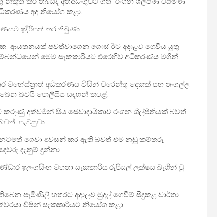
ු නිකුත් කර තිබියදී අත්අඩංගුවට ගත් රංගන ශිල්පිණි සේමිණි
 අධිකරණය අද නියෝග කළා.
ණයට ඉදිරිපත් කර තිබුණා.
ක ආයතනයක් පවත්වාගෙන ගොස් ඊට අදාළව ගෙවිය යුතු
ම සම්බන්ධයෙන් මෙම සැකකාරියට එරෙහිව අධිකරණය මගින්
 මහේස්ත්‍රාත් අධිකරණය විසින් වරෙන්තු දෙකක් සහ තංගල්ල
ර තිබෙන බවයි පොලීසිය සඳහන් කළේ.
කරුණු දක්වමින් සිය සේවාදායිකාව රංගන ශිල්පිනියක් බවත්
බවත් පැවසුවා.
 දැනටමත් ගෙවා අවසන් කර ඇති බවත් එම නඩු කම්කරු
වරු දැනුම් දුන්නා
බණ්ඩාර ඉලංගසිංහ මහතා සැකකාරිය රුපියල් ලක්ෂය බැගින් වූ
ිබෙන පැමිණිලි හතරට අදාලව මුදල් ගෙවීම් සිදුකළ වාර්තා
ත්වරයා විසින් සැකකාරියට නියෝග කළා.