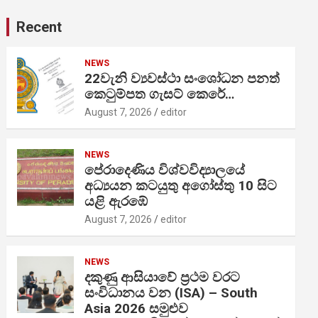
Recent
NEWS
22වැනි ව්‍යවස්ථා සංශෝධන පනත්
කෙටුම්පත ගැසට් කෙරේ…
August 7, 2026
editor
NEWS
පේරාදෙණිය විශ්වවිද්‍යාලයේ
අධ්‍යයන කටයුතු අගෝස්තු 10 සිට
යළි ඇරඹේ
August 7, 2026
editor
NEWS
දකුණු ආසියාවේ ප්‍රථම වරට
සංවිධානය වන (ISA) – South
Asia 2026 සමුළුව