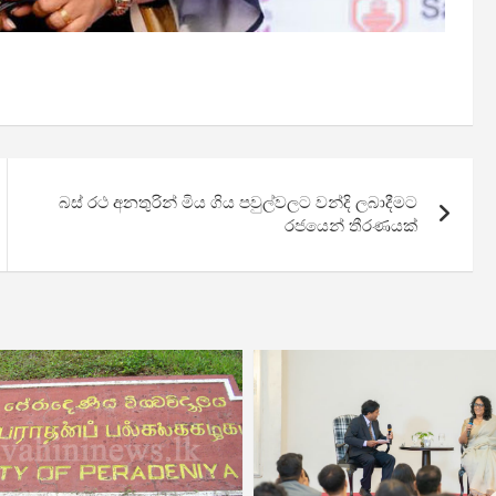
බස් රථ අනතුරින් මිය ගිය පවුල්වලට වන්දි ලබාදීමට
රජයෙන් තීරණයක්