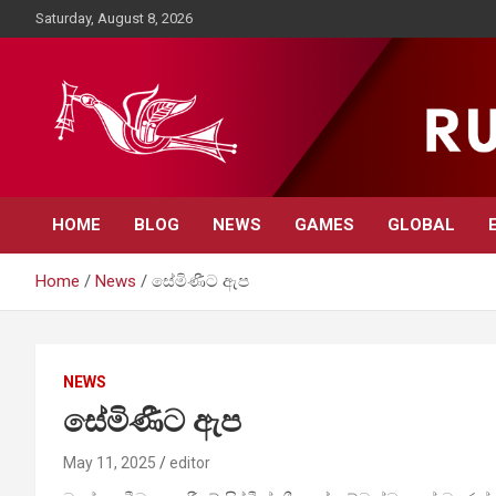
Skip
Saturday, August 8, 2026
to
content
Rupavahini News
HOME
BLOG
NEWS
GAMES
GLOBAL
Home
News
සේමිණීට ඇප
NEWS
සේමිණීට ඇප
May 11, 2025
editor