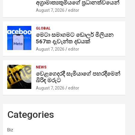
අග්‍රාමාත්‍යතුමියගේ ප්‍රධානත්වයෙන්
August 7, 2026
editor
GLOBAL
මෙටා සමාගමට ඩොලර් මිලියන
567ක දැවැන්ත දඩයක්
August 7, 2026
editor
NEWS
වෙළගෙදරදී සැමියාගේ පහරදීමෙන්
බිරිඳ මරුට
August 7, 2026
editor
Categories
Biz