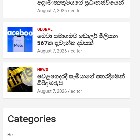
අග්‍රාමාත්‍යතුමියගේ ප්‍රධානත්වයෙන්
August 7, 2026
editor
GLOBAL
මෙටා සමාගමට ඩොලර් මිලියන
567ක දැවැන්ත දඩයක්
August 7, 2026
editor
NEWS
වෙළගෙදරදී සැමියාගේ පහරදීමෙන්
බිරිඳ මරුට
August 7, 2026
editor
Categories
Biz