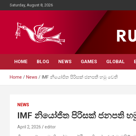
Skip
Saturday, August 8, 2026
to
content
Rupavahini News
HOME
BLOG
NEWS
GAMES
GLOBAL
Home
News
IMF නියෝජිත පිරිසක් ජනපති හමු වෙති
NEWS
IMF නියෝජිත පිරිසක් ජනපති හම
April 2, 2026
editor