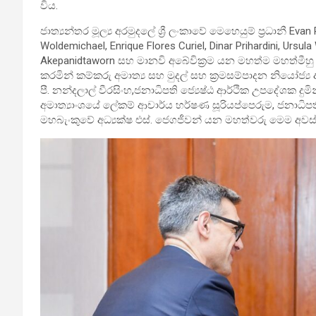
විය.
ජාත්‍යන්තර මූල්‍ය අරමුදලේ ශ්‍රී ලංකාවේ මෙහෙයුම් ප්‍රධානී
Woldemichael, Enrique Flores Curiel, Dinar Prihardini, Ursula
Akepanidtaworn සහ මානවි අබේවික්‍රම යන මහත්ම මහත්මීහු
කරමින් කම්කරු අමාත්‍ය සහ මුදල් සහ ක්‍රමසම්පාදන නියෝජ්‍ය අ
පී. නන්දලාල් වීරසිංහ,ජනාධිපති ජ්‍යෙෂ්ඨ ආර්ථික උපදේශක දුමි
අමාත්‍යාංශයේ ලේකම් ආචාර්ය හර්ෂණ සූරියප්පෙරුම, ජනාධිපති ජ්
මහබැංකුවේ අධ්‍යක්ෂ එස්. ජෙගජීවන් යන මහත්වරු මෙම අවස