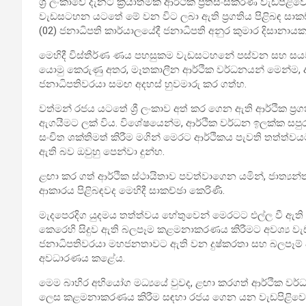
ශ්‍රී ලංකාවේ දැනට ක්‍රියාත්මක ආර්ථික ප්‍රතිසංස්කරණ වැඩපි
වැඩසටහන යටතේ මේ වන විට ලබා ඇති ප්‍රගතිය පිළිබඳ සාකච්ඡා
(02) ජනාධිපති කාර්යාලයේදී ජනාධිපති අනුර කුමාර දිසානාය
මෙහිදී විස්තීර්ණ ණය පහසුකම වැඩසටහනේ පස්වන සහ ස
යොමු කෙරුණු අතර, මෑතකාලීන ආර්ථික වර්ධනයන් මෙන්ම, දැ
ජනාධිපතිවරයා සමඟ අදහස් හුවමාරු කර ගත්හ.
වත්මන් රජය යටතේ ශ්‍රී ලංකාව අත් කර ගෙන ඇති ආර්ථික ප්‍රග
ඇගයීමට ලක් විය. විශේෂයෙන්ම, ආර්ථික වර්ධන ඉලක්ක සපු
සංචිත ශක්තිමත් කිරීම මගින් මෙරට ආර්ථිකය පැවති තත්ත්ව
ඇති බව ඔවුහු පෙන්වා දුන්හ.
ළඟා කර ගත් ආර්ථික ස්ථායිතාව පවත්වාගෙන යමින්, ජාත්‍යන
ආකාරය පිළිබඳවද මෙහිදී සාකච්ඡා කෙරිණි.
මැදපෙරදිග යුදමය තත්ත්වය හේතුවෙන් මෙරටට එල්ල වී ඇත
කෙරෙහි සිදුව ඇති බලපෑම කළමනාකරණය කිරීමට අවශ්‍ය වැඩපි
ජනාධිපතිවරයා මහජනතාවට ඇති වන දුෂ්කරතා සහ බලපෑම් අව
අවධාරණය කළේය.
මෙම බාහිර අභියෝග මධ්‍යයේ වුවද, ළඟා කරගත් ආර්ථික වර
ලෙස කළමනාකරණය කිරීම සඳහා රජය ගෙන යන වැඩපිළිවෙළ ජාත