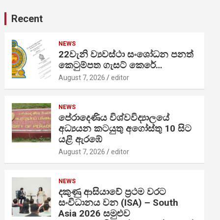
Recent
NEWS
22වැනි ව්‍යවස්ථා සංශෝධන පනත්
කෙටුම්පත ගැසට් කෙරේ…
August 7, 2026
editor
NEWS
පේරාදෙණිය විශ්වවිද්‍යාලයේ
අධ්‍යයන කටයුතු අගෝස්තු 10 සිට
යළි ඇරඹේ
August 7, 2026
editor
NEWS
දකුණු ආසියාවේ ප්‍රථම වරට
සංවිධානය වන (ISA) – South
Asia 2026 සමුළුව