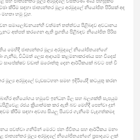
ළිවෙළ සහ ජාත්‍යන්තර මූල්‍ය අරමුදලේ විස්තීර්ණ ණය පහසුකම
 කිරීම සඳහා ජාත්‍යන්තර මූල්‍ය අරමුදලේ නියෝජිත පිරිසක් අද
ක මහතා හමු වූහ.
යවන සමාලෝචනයන්හි වත්මන් තත්ත්වය පිළිබඳව අවධානය
නට අත්පත් කරගෙන ඇති ප්‍රගතිය පිළිබඳව නියෝජිත පිරිස
තිය මෙහිදී ජාත්‍යන්තර මූල්‍ය අරමුදලේ නියෝජිතයන්ගේ
රා ගැනීම, විධිමත් ලෙස ආදායම් කළමනාකරණය සහ විදෙස්
යට සාපේක්ෂව වඩාත් ඔරොත්තු දෙන ආර්ථිකයක් බවට පත් වී
්තර මූල්‍ය අරමුදලේ වැඩසටහන සමඟ ඉදිරියේදී කටයුතු කරන
ි බාහිර අභියෝගය හමුවේ ඉන්ධන මිල සහ බලශක්ති සැපයුම
ළිවෙළ රජය ක්‍රියාත්මක කර ඇති බව මෙහිදී පෙන්වා දුන්
ම කිරීම සඳහා අවශ්‍ය සියලු පියවර ගැනීමේ වැදගත්කමද
්ධනය පවත්වා ගනිමින් මෙරට ජන ජීවිතය සහ ආර්ථිකය මනා
්‍යන්තර මූල්‍ය අරමුදලේ නියෝජිතයන්ගේ ප්‍රසාදයට ලක්