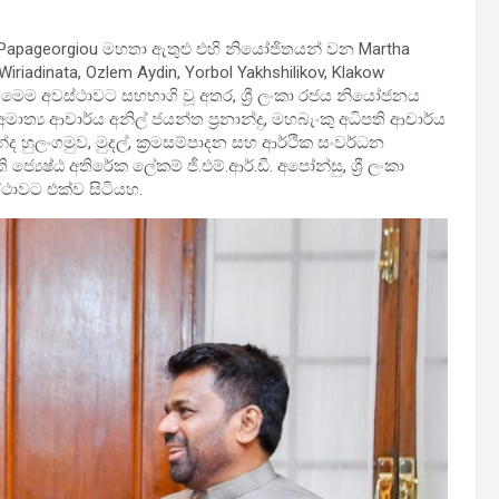
 Evan Papageorgiou මහතා ඇතුළු එහි නියෝජිතයන් වන Martha
 Wiriadinata, Ozlem Aydin, Yorbol Yakhshilikov, Klakow
 මෙම අවස්ථාවට සහභාගි වූ අතර, ශ්‍රී ලංකා රජය නියෝජනය
මාත්‍ය ආචාර්ය අනිල් ජයන්ත ප්‍රනාන්දු, මහබැංකු අධිපති ආචාර්ය
න්ද හුලංගමුව, මුදල්, ක්‍රමසම්පාදන සහ ආර්ථික සංවර්ධන
‍යෙෂ්ඨ අතිරේක ලේකම් ජී.එම්.ආර්.ඩී. අපෝන්සු, ශ්‍රී ලංකා
්ථාවට එක්ව සිටියහ.