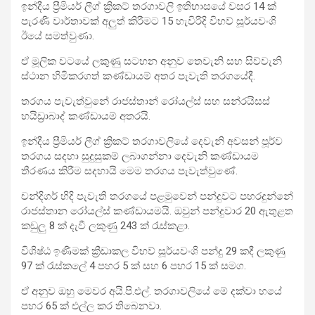
ඉන්දීය ප්‍රීමියර් ලීග් ක්‍රිකට් තරගාවලි ඉතිහාසයේ වසර 14 ක්
පැරණි වාර්තාවක් අලුත් කිරීමට 15 හැවිරිදි විභව් සූර්යවංශි
ඊයේ සමත්වුණා.
ඒ මූලික වටයේ ලකුණු සටහන අනුව තෙවැනි සහ සිව්වැනි
ස්ථාන හිමිකරගත් කණ්ඩායම් අතර පැවැති තරගයේදී.
තරගය පැවැත්වුනේ රාජස්තාන් රෝයල්ස් සහ සන්රයිසස්
හයිඩ්‍රාබාද් කණ්ඩායම් අතරයි.
ඉන්දීය ප්‍රීමියර් ලීග් ක්‍රිකට් තරගාවලියේ දෙවැනි අවසන් පූර්ව
තරගය සදහා සුදුසුකම් ලබාගන්නා දෙවැනි කණ්ඩායම
තීරණය කිරීම සදහායි මෙම තරගය පැවැත්වුණේ.
චන්දිගර් හිදි පැවැති තරගයේ පළමුවෙන් පන්දුවට පහරදුන්නේ
රාජස්තාන රෝයල්ස් කණ්ඩායමයි. ඔවුන් පන්දුවාර 20 ඇතුළත
කඩුලු 8 ක් දැවී ලකුණු 243 ක් රැස්කළා.
විශිෂ්ඨ ඉණිමක් ක්‍රීඩාකල විභව් සූර්යවංශි පන්දු 29 කදී ලකුණු
97 ක් රැස්කලේ 4 පහර 5 ක් සහ 6 පහර 15 ක් සමග.
ඒ අනුව ඔහු මෙවර අයි.පි.එල්. තරගාවලියේ මේ දක්වා හයේ
පහර 65 ක් එල්ල කර තිබෙනවා.