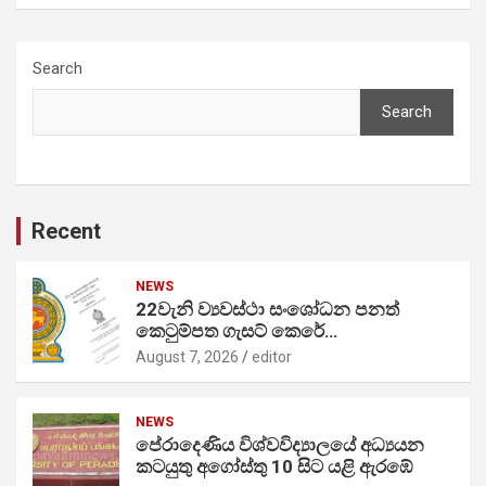
Search
Search
Recent
NEWS
22වැනි ව්‍යවස්ථා සංශෝධන පනත්
කෙටුම්පත ගැසට් කෙරේ…
August 7, 2026
editor
NEWS
පේරාදෙණිය විශ්වවිද්‍යාලයේ අධ්‍යයන
කටයුතු අගෝස්තු 10 සිට යළි ඇරඹේ