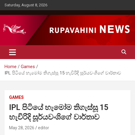
Skip
Saturday, August 8, 2026
to
content
Rupavahini News
Home
Games
IPL පිටියේ හැමෝම තිගැස්සූ 15 හැවිරිදි සූර්යවංශිගේ වාර්තාව
GAMES
IPL පිටියේ හැමෝම තිගැස්සූ 15
හැවිරිදි සූර්යවංශිගේ වාර්තාව
May 28, 2026
editor