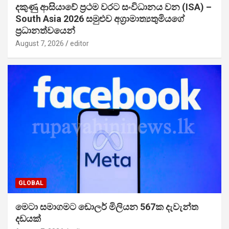
දකුණු ආසියාවේ ප්‍රථම වරට සංවිධානය වන (ISA) –
South Asia 2026 සමුළුව අග්‍රාමාත්‍යතුමියගේ
ප්‍රධානත්වයෙන්
August 7, 2026
editor
GLOBAL
මෙටා සමාගමට ඩොලර් මිලියන 567ක දැවැන්ත
දඩයක්