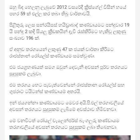
ඔහු බිඳ හෙලනු ලැබුවේ 2012 වසරේදී ක්‍රිස්ගේල් විසින් හයේ
පහර 59 ක් එල්ල කර තබා තිබූ වාර්තාවයි.
පිළිතුරු ලෙස සන්රයිසස් හයිඩ්‍රාබාද් කණ්ඩායමට පන්දුවාර 19
යි පන්දු 2 කදී සියලු ක්‍රීඩකයින් දැවී රැස්කිරිමට හැකිවූ ලකුණු
සංඛ්‍යාව 196 ක්.
ඒ අනුව තරගයෙන් ලකුණු 47 ක ජයක් වාර්තා කිරීමට
රාජස්තාන් රෝයල්ස් කණ්ඩායම සමත්වුණා.
එම ජයග්‍රහණයත් සමග ඔවුන් දෙවැනි අවසන් පූර්ව තරගයට
සුදුසුකම් ලැබුවා.
එම තරගය හෙට පැවැත්වෙන්නේ රාජස්තාන රෝයල්ස් සහ
ගුජරාට් ටයිටන්ස් කණ්ඩායම් අතරයි.
ඉන් ජයගන්නා කණ්ඩායමට මෙවර අයි.පි.එල් තරගාවලියේ
අවසන් තරගයට සුදුසුකම් ලැබිමේ අවස්ථාව හිමිවනවා.
මේ වනවිටත් රෝයල් චැලෙන්ජර්ස් බැංගලුරු කණ්ඩායම
තරගාවලියේ අවසන් තරගයට සුදුසුකම් ලබා තිබෙනවා.