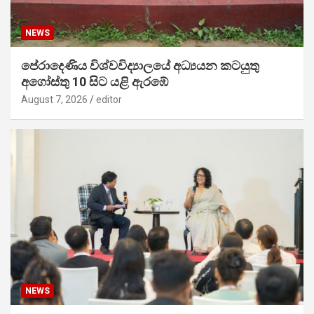
NEWS
පේරාදෙණිය විශ්වවිද්‍යාලයේ අධ්‍යයන කටයුතු
අගෝස්තු 10 සිට යළි ඇරඹේ
August 7, 2026
editor
NEWS