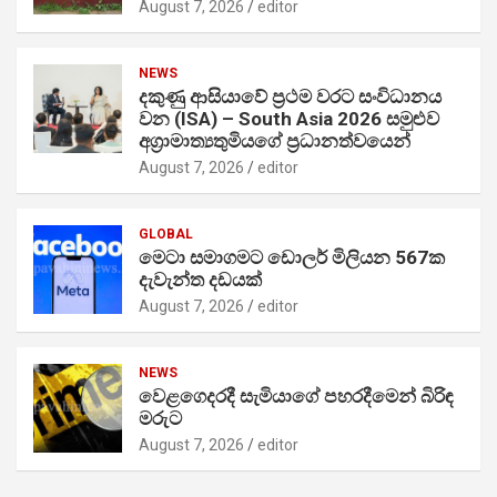
August 7, 2026
editor
NEWS
දකුණු ආසියාවේ ප්‍රථම වරට සංවිධානය
වන (ISA) – South Asia 2026 සමුළුව
අග්‍රාමාත්‍යතුමියගේ ප්‍රධානත්වයෙන්
August 7, 2026
editor
GLOBAL
මෙටා සමාගමට ඩොලර් මිලියන 567ක
දැවැන්ත දඩයක්
August 7, 2026
editor
NEWS
වෙළගෙදරදී සැමියාගේ පහරදීමෙන් බිරිඳ
මරුට
August 7, 2026
editor