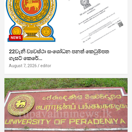
NEWS
22වැනි ව්‍යවස්ථා සංශෝධන පනත් කෙටුම්පත
ගැසට් කෙරේ…
August 7, 2026
editor