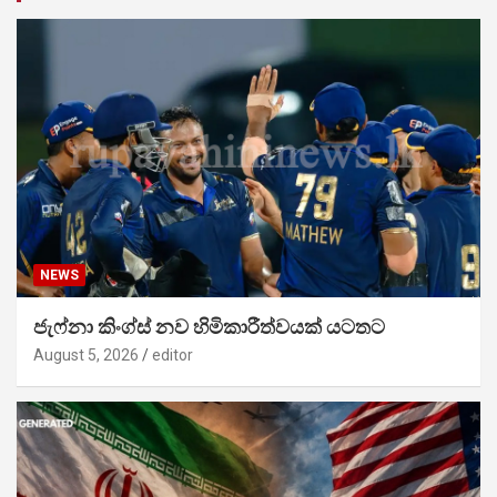
NEWS
ජැෆ්නා කිංග්ස් නව හිමිකාරීත්වයක් යටතට
August 5, 2026
editor