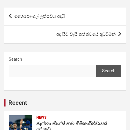
Post
තෛපොංගල් උත්සවය අදයි
navigation
අද සිට වැසි තත්ත්වයේ අඩුවීමක්
Search
Search
Recent
NEWS
ජැෆ්නා කිංග්ස් නව හිමිකාරීත්වයක්
යටතට