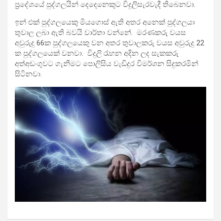
ප්‍රදේශයේ පුද්ගලයින් දෙදෙනෙකුට විදුලිසැරවැදී තිබෙනවා.
ඉන් එක් පුද්ගලයෙකු මියගොස් ඇති අතර අනෙක් පුද්ගලයා
තුවාල ලබා ඇති බවයි වාර්තා වන්නේ. මරණකරු වයස
අවුරුදු 66ක පුද්ගලයෙකු වන අතර තුවාලකරු වයස අවුරුදු 22
ක පුද්ගලයෙක් වනවා. විදුලි රැහන අදින ලද සැකකරු
අත්අඩංගුවට ගැනීමට පොලිසිය වැඩිදුර විමර්ශන සිදුකරමින්
සිටිනවා.