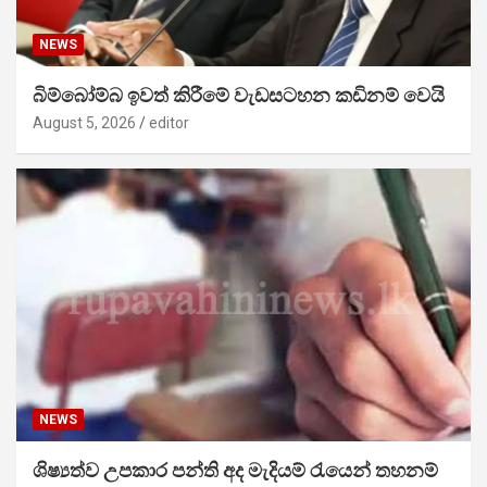
NEWS
බිම්බෝම්බ ඉවත් කිරීමේ වැඩසටහන කඩිනම් වෙයි
August 5, 2026
editor
NEWS
ශිෂ්‍යත්ව උපකාර පන්ති අද මැදියම් රැයෙන් තහනම්