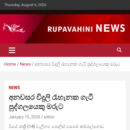
Skip
Thursday, August 6, 2026
to
content
Rupavahini News
Home
News
අනවසර විදුලි රැහැනක ගැටී පුද්ගලයෙකු මරුට
NEWS
අනවසර විදුලි රැහැනක ගැටී
පුද්ගලයෙකු මරුට
January 15, 2026
editor
ඊයේ රාත්‍රී (14) වැලිගම පොලිස් වසමේ කම්මල්ගොඩ