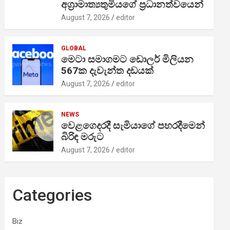
අග්‍රාමාත්‍යතුමියගේ ප්‍රධානත්වයෙන්
August 7, 2026
editor
GLOBAL
මෙටා සමාගමට ඩොලර් මිලියන
567ක දැවැන්ත දඩයක්
August 7, 2026
editor
NEWS
වෙළගෙදරදී සැමියාගේ පහරදීමෙන්
බිරිඳ මරුට
August 7, 2026
editor
Categories
Biz