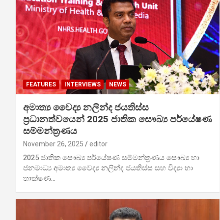
FEATURES
INTERVIEWS
NEWS
අමාත්‍ය වෛද්‍ය නලින්ද ජයතිස්ස
ප්‍රධානත්වයෙන් 2025 ජාතික සෞඛ්‍ය පර්යේෂණ
සම්මන්ත්‍රණය
November 26, 2025
editor
2025 ජාතික සෞඛ්‍ය පර්යේෂණ සම්මන්ත්‍රණය සෞඛ්‍ය හා
ජනමාධ්‍ය අමාත්‍ය වෛද්‍ය නලින්ද ජයතිස්ස සහ විද්‍යා හා
තාක්ෂණ…