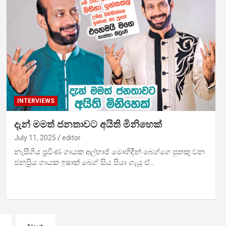
INTERVIEWS
දැන් මමත් ජනතාවට අයිති මිනිහෙක්
July 11, 2025
editor
නැසීගිය ප්‍රවීණ ගායක අල්හාජ් මොහිදීන් බෙග්ගෙ පුතකු වන
ජනප්‍රිය ගායක ඉෂාක් බෙග් සිය පියා ගැයූ ඒ…