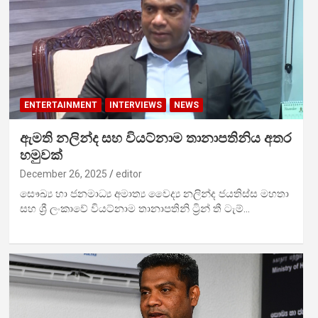
ENTERTAINMENT
INTERVIEWS
NEWS
ඇමති නලින්ද සහ වියට්නාම තානාපතිනිය අතර
හමුවක්
December 26, 2025
editor
සෞඛ්‍ය හා ජනමාධ්‍ය අමාත්‍ය වෛද්‍ය නලින්ද ජයතිස්ස මහතා
සහ ශ්‍රී ලංකාවේ වියට්නාම තානාපතිනි ට්‍රින් තී ටැම්…