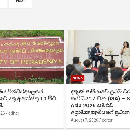
Next
NEWS
ය විශ්වවිද්‍යාලයේ
දකුණු ආසියාවේ ප්‍රථම ව
කටයුතු අගෝස්තු 10 සිට
සංවිධානය වන (ISA) – 
ේ
Asia 2026 සමුළුව
අග්‍රාමාත්‍යතුමියගේ ප්‍රධ
026
editor
August 7, 2026
editor