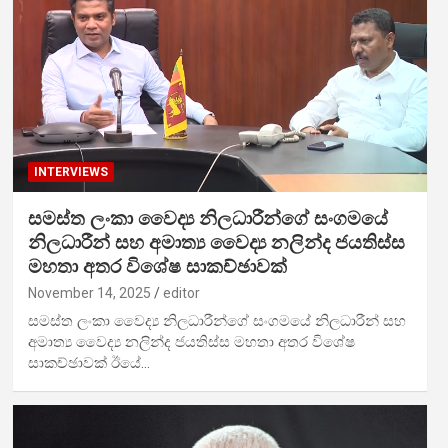
INTERVIEWS
සමස්ත ලංකා වෛද්‍ය නිලධාරීන්ගේ සංගමයේ
නිලධාරීන් සහ අමාත්‍ය වෛද්‍ය නලින්ද ජයතිස්ස
මහතා අතර විශේෂ සාකච්ඡාවක්
November 14, 2025
editor
සමස්ත ලංකා වෛද්‍ය නිලධාරීන්ගේ සංගමයේ නිලධාරීන් සහ
අමාත්‍ය වෛද්‍ය නලින්ද ජයතිස්ස මහතා අතර විශේෂ
සාකච්ඡාවක් ඊයේ…