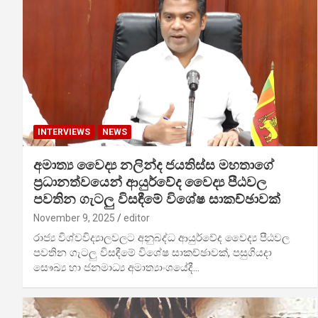
INTERVIEWS
NEWS
අමාත්‍ය වෛද්‍ය නලින්ද ජයතිස්ස මහතාගේ
ප්‍රධානත්වයෙන් ආයුර්වේද වෛද්‍ය පීඨවල
පවතින ගැටලු විසඳීමේ විශේෂ සාකච්ඡාවක්
November 9, 2025
editor
රාජ්‍ය විශ්වවිද්‍යාලවලට අනුබද්ධ ආයුර්වේද වෛද්‍ය පීඨවල
පවතින ගැටලු විසඳීමේ විශේෂ සාකච්ඡාවක්, පසුගියදා
සෞඛ්‍ය හා ජනමාධ්‍ය අමාත්‍යාංශයේදී…