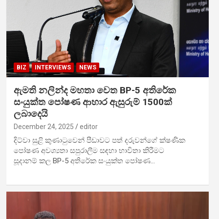
BIZ
INTERVIEWS
NEWS
ඇමති නලින්ද මහතා වෙත BP-5 අතිරේක
සංයුක්ත පෝෂණ ආහාර ඇසුරුම් 1500ක්
ලබාදෙයි
December 24, 2025
editor
දිට්වා සුළි කුණාටුවෙන් පීඩාවට පත් දරුවන්ගේ ක්ෂණික
පෝෂණ අවශ්‍යතා සපුරාලීම සඳහා භාවිතා කිරීමට
සූදානම් කල BP-5 අතිරේක සංයුක්ත පෝෂණ…