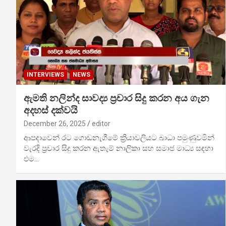
INTERVIEWS
NEWS
ඇමති නලින්ද සාවද්‍ය ප්‍රචාර සිදු කරන අය ගැන
අදහස් දක්වයි
December 26, 2025
editor
ආපදාවෙන් රට ගොඩනැගීමේ ක්‍රියාවලියට බාධා පමුණුවමින්
වැරදි ප්‍රචාර සිදු කරන ඇතැම් නාලිකා සහ සමාජ මාධ්‍ය සඳහා
එම…