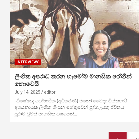
INTERVIEWS
ලිංගික අප­රාධ කරන හැමෝම මාන­සික රෝගීන්
නොවෙයි
July 14, 2025
editor
-විශේ­ෂඥ වෝහා­රික (අධි­ක­රණ) මනෝ වෛද්‍ය චිත්ත­හාරි
අභ­ය­නා­යක ලිංගික හිංසන හේතු­වෙන් පුද්ග­ල­යකු ජීවි­තය
පුරාම වුවත් මාන­සික වශ­යෙන්…
Posts