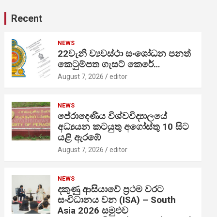
Recent
NEWS
22වැනි ව්‍යවස්ථා සංශෝධන පනත්
කෙටුම්පත ගැසට් කෙරේ…
August 7, 2026
editor
NEWS
පේරාදෙණිය විශ්වවිද්‍යාලයේ
අධ්‍යයන කටයුතු අගෝස්තු 10 සිට
යළි ඇරඹේ
August 7, 2026
editor
NEWS
දකුණු ආසියාවේ ප්‍රථම වරට
සංවිධානය වන (ISA) – South
Asia 2026 සමුළුව