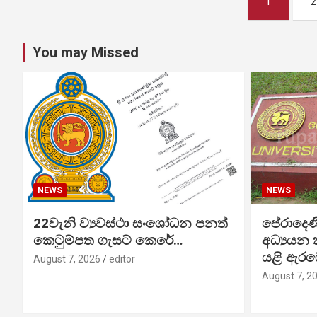
1
2
pagination
You may Missed
NEWS
NEWS
22වැනි ව්‍යවස්ථා සංශෝධන පනත්
පේරාදෙණි
කෙටුම්පත ගැසට් කෙරේ…
අධ්‍යයන 
යළි ඇරඹ
August 7, 2026
editor
August 7, 2