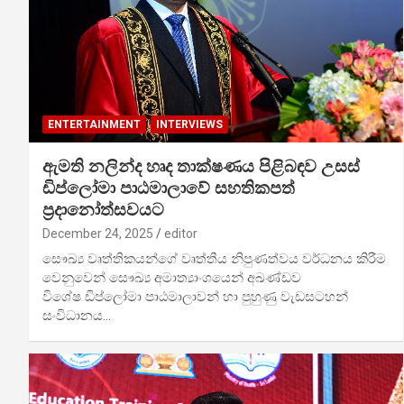
ENTERTAINMENT
INTERVIEWS
ඇමති නලින්ද හෘද තාක්ෂණය පිළිබඳව උසස්
ඩිප්ලෝමා පාඨමාලාවේ සහතිකපත්
ප්‍රදානෝත්සවයට
December 24, 2025
editor
සෞඛ්‍ය වෘත්තිකයන්ගේ වෘත්තීය නිපුණත්වය වර්ධනය කිරීම
වෙනුවෙන් සෞඛ්‍ය අමාත්‍යාංශයෙන් අඛණ්ඩව
විශේෂ ඩිප්ලෝමා පාඨමාලාවන් හා පුහුණු වැඩසටහන්
සංවිධානය…