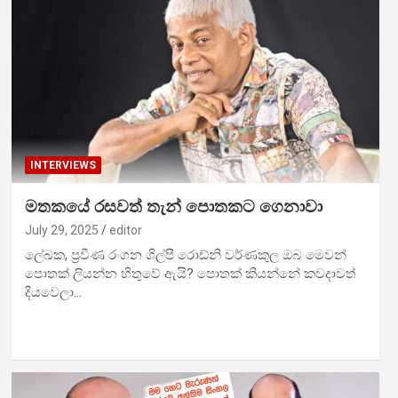
INTERVIEWS
මත­කයේ රස­වත් තැන් පොත­කට ගෙනාවා
July 29, 2025
editor
ලේඛක, ප්‍රවීණ රංගන ශිල්පී රොඩ්නි වර්ණ­කුල ඔබ මෙවන්
පොතක් ලියන්න හිතුවේ ඇයි? පොතක් කියන්නේ කව­දා­වත්
දිය­වෙලා…