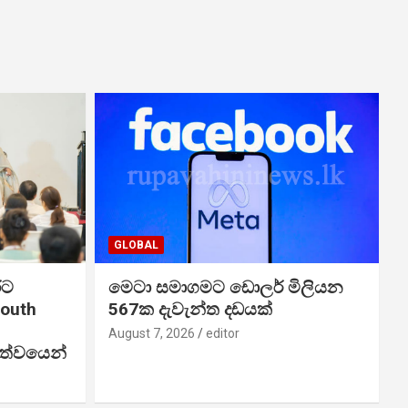
GLOBAL
රට
මෙටා සමාගමට ඩොලර් මිලියන
South
567ක දැවැන්ත දඩයක්
August 7, 2026
editor
ානත්වයෙන්